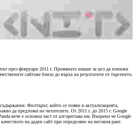
и път през февруари 2011 г. Промяната имаше за цел да понижи
чествените сайтове близо до върха на резултатите от търсенето.
съдържание. Филтърът, който се появи в актуализацията,
акво да предложи на читателите. От 2011 г. до 2015 г. Google
Panda вече е основна част от алгоритъма им. Въпреки че Google
 качеството на даден сайт при определяне на неговия ранг.