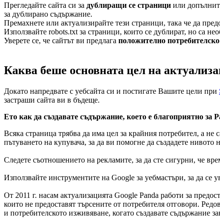
Прегледайте сайта си за
дублиращи се страници
или допълните
за дублирано съдържание.
Премахнете или актуализирайте тези страници, така че да предо
Използвайте robots.txt за страници, които се дублират, но са н
Уверете се, че сайтът ви предлага
положително потребителско
Каква беше основната цел на актуализ
Докато напредвате с уебсайта си и постигате Вашите цели при
застраши сайта ви в бъдеще.
Ето как да създавате съдържание, което е благоприятно за P
Всяка страница трябва да има цел за крайния потребител, а не 
пътуването на купувача, за да ви помогне да създадете нивото 
Следете съотношението на рекламите, за да сте сигурни, че вр
Използвайте инструментите на Google за уебмастъри, за да се
От 2011 г. насам актуализацията Google Panda работи за пред
които не предоставят търсените от потребителя отговори. Редов
и потребителското изживяване, когато създавате съдържание за