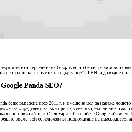
резултатите от търсенето на Google, която беше пусната за първ
о-специално на "фермите за съдържание" - PBN, и да върне по-ка
 Google Panda SEO?
da беше въведена през 2011 г. и имаше за цел да накаже лошото 
високо за определени заявки при търсене, въпреки че не е имало к
казвани нови сайтове. От януари 2016 г. обаче Google обяви, че 
 реално време, той се използва за подпомагане на измерването на