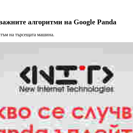
важните алгоритми на Google Panda
итъм на търсещата машина.