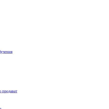
бучения
о продават
е