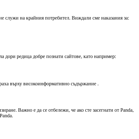
 не служи на крайния потребител. Виждали сме наказания за:
нала дори редица добре познати сайтове, като например:
сираха върху високоинформативно съдържание .
иране. Важно е да се отбележи, че ако сте засегнати от Panda,
Panda.