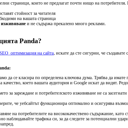
лни страници, които не предлагат почти нищо на потребителя. 
ставят стойност за читателя
еобходими на вашата страница
 изживяване
и не съдържа прекалено много реклами.
ацията Panda?
SEO оптимизация на сайта
, искате да сте сигурни, че създавате
anda:
само да се класира по определена ключова дума. Трябва да имате
на качество, което вашата аудитория и Google искат да видят. Ре
емето за зареждане и потребителското изживяване не са засегнат
 уверите, че уебсайтът функционира оптимално и осигурява възм
оставяне на потребителите на висококачествено съдържание, кат
но наблюдавайте трафика си, за да следите за потенциални удари
напред.