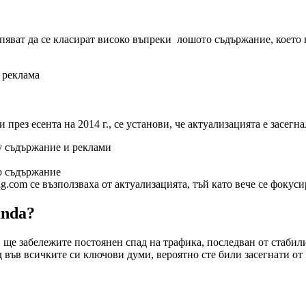
успяват да се класират високо въпреки лошото съдържание, което
 реклама
 през есента на 2014 г., се установи, че актуализацията е засег
у съдържание и реклами
о съдържание
g.com се възползваха от актуализацията, тъй като вече се фоку
anda?
 ще забележите постоянен спад на трафика, последван от стабилиз
ад във всичките си ключови думи, вероятно сте били засегнати от 