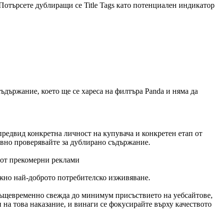
Потърсете дублиращи се Title Tags като потенциален индикатор
 съдържание, което ще се хареса на филтъра Panda и няма да
 предвид конкретна личност на купувача и конкретен етап от
довно проверявайте за дублирано съдържание.
и от прекомерни реклами
ожно най-доброто потребителско изживяване.
о същевременно свежда до минимум присъствието на уебсайтове,
 на това наказание, и винаги се фокусирайте върху качеството