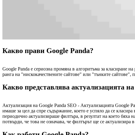
Какво прави Google Panda?
Google Panda е сериозна промяна в алгоритъма за класиране на 
ранга на "нискокачествените сайтове" или "тънките сайтове", п
Какво представлява актуализацията на
Актуализация на Google Panda SEO - Актуализацията Google Pan
имаше за цел да спре съдържание, което е успяло да се класира 
периодично актуализираше филтъра, в резултат на което бяха на
потвърди, че това не означава, че филтърът ще се актуализира в
Как работи Google Panda?