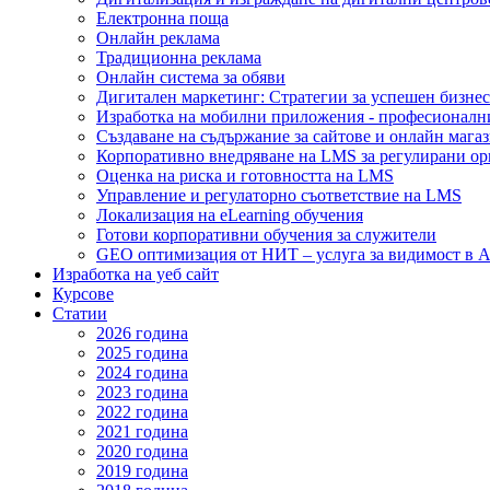
Електронна поща
Онлайн реклама
Традиционна реклама
Онлайн система за обяви
Дигитален маркетинг: Стратегии за успешен бизнес
Изработка на мобилни приложения - професионалн
Създаване на съдържание за сайтове и онлайн мага
Корпоративно внедряване на LMS за регулирани о
Оценка на риска и готовността на LMS
Управление и регулаторно съответствие на LMS
Локализация на eLearning обучения
Готови корпоративни обучения за служители
GEO оптимизация от НИТ – услуга за видимост в A
Изработка на уеб сайт
Курсове
Статии
2026 година
2025 година
2024 година
2023 година
2022 година
2021 година
2020 година
2019 година