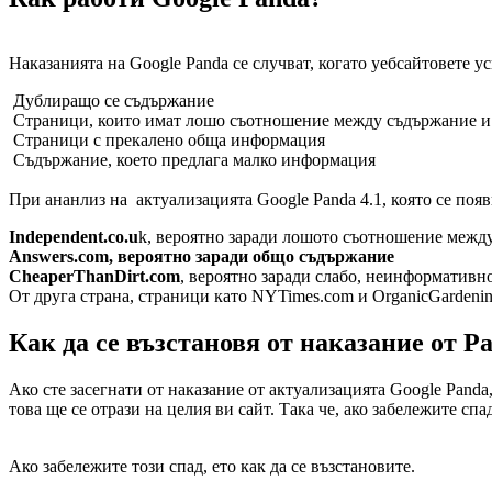
Наказанията на Google Panda се случват, когато уебсайтовете 
Дублиращо се съдържание
Страници, които имат лошо съотношение между съдържание и
Страници с прекалено обща информация
Съдържание, което предлага малко информация
При ананлиз на актуализацията Google Panda 4.1, която се появи
Independent.co.u
k, вероятно заради лошото съотношение межд
Answers.com, вероятно заради общо съдържание
CheaperThanDirt.com
, вероятно заради слабо, неинформативн
От друга страна, страници като NYTimes.com и OrganicGardenin
Как да се възстановя от наказание от P
Ако сте засегнати от наказание от актуализацията Google Panda,
това ще се отрази на целия ви сайт. Така че, ако забележите сп
Ако забележите този спад, ето как да се възстановите.