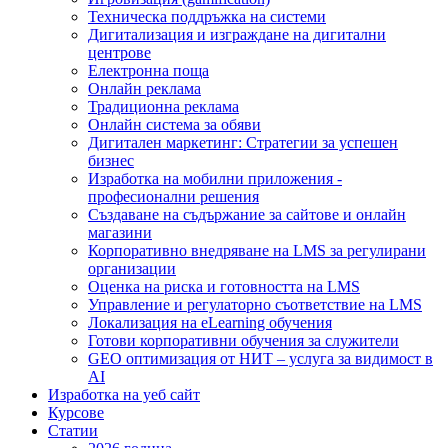
Техническа поддръжка на системи
Дигитализация и изграждане на дигитални
центрове
Електронна поща
Онлайн реклама
Традиционна реклама
Онлайн система за обяви
Дигитален маркетинг: Стратегии за успешен
бизнес
Изработка на мобилни приложения -
професионални решения
Създаване на съдържание за сайтове и онлайн
магазини
Корпоративно внедряване на LMS за регулирани
организации
Оценка на риска и готовността на LMS
Управление и регулаторно съответствие на LMS
Локализация на eLearning обучения
Готови корпоративни обучения за служители
GEO оптимизация от НИТ – услуга за видимост в
AI
Изработка на уеб сайт
Курсове
Статии