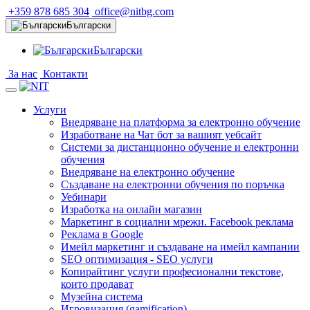
+359 878 685 304
office@nitbg.com
Български
Български
За нас
Контакти
Услуги
Внедряване на платформа за електронно обучение
Изработване на Чат бот за вашият уебсайт
Системи за дистанционно обучение и електронни
обучения
Внедряване на електронно обучение
Създаване на електронни обучения по поръчка
Уебинари
Изработка на онлайн магазин
Маркетинг в социални мрежи. Facebook реклама
Реклама в Google
Имейл маркетинг и създаване на имейл кампании
SEO оптимизация - SEO услуги
Копирайтинг услуги професионални текстове,
които продават
Музейна система
Игровизация (gamification)