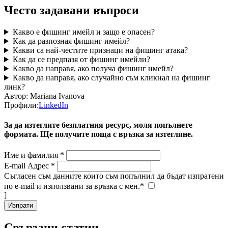
Често задавани въпроси
Какво е фишинг имейл и защо е опасен?
Как да разпозная фишинг имейл?
Какви са най-честите признаци на фишинг атака?
Как да се предпазя от фишинг имейли?
Какво да направя, ако получа фишинг имейл?
Какво да направя, ако случайно съм кликнал на фишинг
линк?
Автор:
Mariana Ivanova
Профили:
LinkedIn
За да изтеглите безплатния ресурс, моля попълнете
формата. Ще получите поща с връзка за изтегляне.
Име и фамилия *
E-mail Адрес *
Съгласен съм данните които съм попълнил да бъдат изпратени
по e-mail и използвани за връзка с мен.*
]
Свързани статии