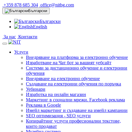
+359 878 685 304
office@nitbg.com
Български
Български
English
За нас
Контакти
Услуги
Внедряване на платформа за електронно обучение
Изработване на Чат бот за вашият уебсайт
Системи за дистанционно обучение и електронни
обучения
Внедряване на електронно обучение
Създаване на електронни обучения по поръчка
Уебинари
Изработка на онлайн магазин
Маркетинг в социални мрежи. Facebook реклама
Реклама в Google
Имейл маркетинг и създаване на имейл кампании
SEO оптимизация - SEO услуги
Копирайтинг услуги професионални текстове,
които продават
Музейна система