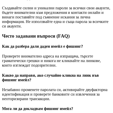
Създавайте силни и уникални пароли за всички свои акаунти,
бъдете внимателни към предложения и контакти онлайн и
винаги поставяйте под съмнение искания за лична
информация. Не използвайте една и съща парола за всичките
си акаунти.
Често задавани въпроси (FAQ)
Как да разбера дали даден имейл е фишинг?
Проверете внимателно адреса на изпращача, търсете
граматически грешки и никога не кликвайте на линкове,
които изглеждат подозрителни.
Какво да направя, ако случайно кликна на линк във
фишинг имейл?
Незабавно променете паролата си, активирайте двуфакторна
идентификация и проверете банковите си извлечения за
неоторизирани транзакции.
Мога ли да докладвам фишинг имейл?