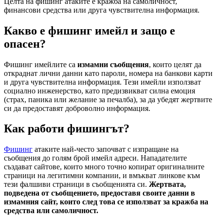
Целта на фишинг атаките е кражба на самоличност,
финансови средства или друга чувствителна информация.
Какво е фишинг имейл и защо е
опасен?
Фишинг имейлите са
измамни съобщения
, които целят да
откраднат лични данни като пароли, номера на банкови карти
и друга чувствителна информация. Тези имейли използват
социално инженерство, като предизвикват силна емоция
(страх, паника или желание за печалба), за да убедят жертвите
си да предоставят доброволно информация.
Как работи фишингът?
Фишинг
атаките най-често започват с изпращане на
съобщения до голям брой имейл адреси. Нападателите
създават сайтове, които много точно копират оригиналните
страници на легитимни компании, и вмъкват линкове към
тези фалшиви страници в съобщенията си.
Жертвата,
подведена от съобщението, предоставя своите данни в
измамния сайт, които след това се използват за кражба на
средства или самоличност.