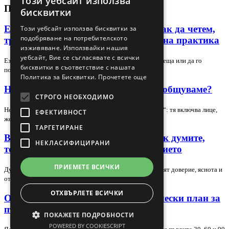
Този уебсайт използва
BULGARIAN
ПОСЛЕДНИ СТАТИИ
бисквитки
ENGLISH
Език на тялото в лидера и екипа: как да четем,
Този уебсайт използва бисквитки за
подобряване на потребителското
тренираме и използваме сигналите на практика
изживяване. Използвайки нашия
уебсайт, Вие се съгласявате с всички
Езикът на тялото може да подсили доверието в една среща или да го
бисквитки в съответствие с нашата
подкопае за секунди, но само ако го…
Политика за Бисквитки.
Прочетете още
Невербална комуникация – как да общуваме?
СТРОГО НЕОБХОДИМО
Невербалната комуникация е повече от „език на тялото“: тя включва лице,
ЕФЕКТИВНОСТ
жестове, поза, зрителен контакт,…
ТАРГЕТИРАНЕ
Вербална комуникация в екипа: как думите,
НЕКЛАСИФИЦИРАНИ
тонът и контекстът променят доверието
ПРИЕМЕТЕ ВСИЧКИ
Думите в екипа не носят само информация — те оформят доверие, яснота и
отношение. В тази статия разглеждаме…
ОТХВЪРЛЕТЕ ВСИЧКИ
Обучение на нов търговец: практически план за
първите 30, 60 и 90 дни
ПОКАЖЕТЕ ПОДРОБНОСТИ
POWERED BY COOKIESCRIPT