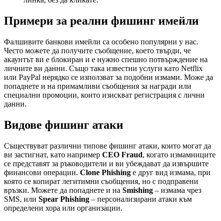
Примери за реални фишинг имейли
Фалшивите банкови имейли са особено популярни у нас.
Често можете да получите съобщение, което твърди, че
акаунтът ви е блокиран и е нужно спешно потвърждение на
личните ви данни. Също така известни услуги като Netflix
или PayPal нерядко се използват за подобни измами. Може да
попаднете и на примамливи съобщения за награди или
специални промоции, които изискват регистрация с лични
данни.
Видове фишинг атаки
Съществуват различни типове фишинг атаки, които могат да
ви застигнат, като например
CEO Fraud
, когато измамниците
се представят за ръководители и ви убеждават да извършите
финансови операции.
Clone Phishing
е друг вид измама, при
която се копират легитимни съобщения, но с подправени
връзки. Можете да попаднете и на
Smishing
– измама чрез
SMS, или
Spear Phishing
– персонализирани атаки към
определени хора или организации.