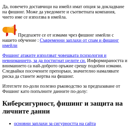
Да, повечето доставчици на имейл имат опция за докладване
на фишинг. Може да уведомите и съответната компания,
чието име се използва в имейла.
Предпазете се от измами чрез фишинг имейли с
нашето обучение :
Съвременни заплахи от спам и фишинг
имейли
Фишинг атаките използват човешката психология и
невниманието, за да постигнат целите си.
Информираността и
вниманието са най-доброто оръжие срещу подобни измами.
Следвайки посочените препоръки, значително намалявате
риска да станете жертва на фишинг.
Изтеглете по-доли полезно ръководство за предпазаване от
Фишинг като попълните данните по-долу:
Киберсигурност, фишинг и защита на
личните данни
основни заплахи за сигурността на сайта