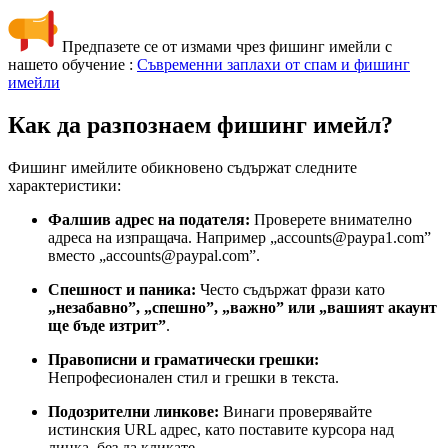
Предпазете се от измами чрез фишинг имейли с
нашето обучение :
Съвременни заплахи от спам и фишинг
имейли
Как да разпознаем фишинг имейл?
Фишинг имейлите обикновено съдържат следните
характеристики:
Фалшив адрес на подателя:
Проверете внимателно
адреса на изпращача. Например „
accounts@paypa1.com
”
вместо „
accounts@paypal.com
”.
Спешност и паника:
Често съдържат фрази като
„незабавно”, „спешно”, „важно” или „вашият акаунт
ще бъде изтрит”
.
Правописни и граматически грешки:
Непрофесионален стил и грешки в текста.
Подозрителни линкове:
Винаги проверявайте
истинския URL адрес, като поставите курсора над
линка, без да кликате.