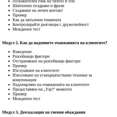
Положителен език на тялото и тон
Шаблонни поздрави и фрази
Създаване на личен контакт
Пример
Как да запълним тишината
Контролирайте разговора с дружелюбност
Междинен тест
Модул 2. Как да надминете очакванията на клиентите?
Въведение
Разсейващи фактори
Отстраняване на разсейващи фактори
Пример
Изслушване на клиентите
Използване на усъвършенствани техники за
комуникация
Надхвърляне на очакванията на клиентите
Предоставяне на „Уау!“ моменти
Пример
Междинен тест
Модул 3. Деескалация на гневни обаждания