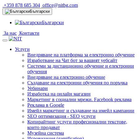
+359 878 685 304
office@nitbg.com
Български
Български
За нас
Контакти
Услуги
Внедряване на платформа за електронно обучение
Изработване на Чат бот за вашият уебсайт
Системи за дистанционно обучение и електронни
обучения
Внедряване на електронно обучение
Създаване на електронни обучения по поръчка
Уебинари
Изработка на онлайн магазин
Маркетинг в социални мрежи. Facebook реклама
Реклама в Google
Имейл маркетинг и създаване на имейл кампании
SEO оптимизация - SEO услуги
Копирайтинг услуги професионални текстове,
които продават
Музейна система
Игровизация (gamification)