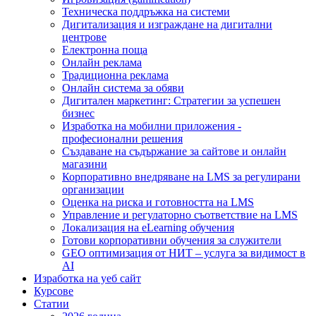
Техническа поддръжка на системи
Дигитализация и изграждане на дигитални
центрове
Електронна поща
Онлайн реклама
Традиционна реклама
Онлайн система за обяви
Дигитален маркетинг: Стратегии за успешен
бизнес
Изработка на мобилни приложения -
професионални решения
Създаване на съдържание за сайтове и онлайн
магазини
Корпоративно внедряване на LMS за регулирани
организации
Оценка на риска и готовността на LMS
Управление и регулаторно съответствие на LMS
Локализация на eLearning обучения
Готови корпоративни обучения за служители
GEO оптимизация от НИТ – услуга за видимост в
AI
Изработка на уеб сайт
Курсове
Статии