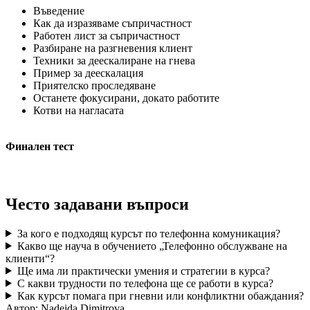
Въведение
Как да изразяваме съпричастност
Работен лист за съпричастност
Разбиране на разгневения клиент
Техники за деескалиране на гнева
Пример за деескалация
Приятелско проследяване
Останете фокусирани, докато работите
Котви на нагласата
Финален тест
Често задавани въпроси
За кого е подходящ курсът по телефонна комуникация?
Какво ще науча в обучението „Телефонно обслужване на
клиенти“?
Ще има ли практически умения и стратегии в курса?
С какви трудности по телефона ще се работи в курса?
Как курсът помага при гневни или конфликтни обаждания?
Автор:
Nadejda Dimitrova