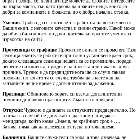
бира? Разбира се, невинаги ще можете да сложите интересите
на първо място, тъй като трябва да правите неща, които са
добри за компанията и бюджета, но е добра начална стъпка.
Умения
: Трябва да се запознаете с работата на всеки член от
Вашия екип, с неговите качества и силни страни. Някой може
да обича бира много, но дали притежава нужните умения за
изработка на сайт?
Променящи се графици
: Проектите винаги се променят. Тази
седмица знаете, че работите при точно установен краен срок,
докато следващата седмица нещата са се променили, поради
решение на клиента, нуждите на проекта или някаква друга
причина. Трудно е да предвидите кога ще се случи такава
промяна, но когато тя се случи, трябва да знаете как ще
запълните нечие време с допълнителни задължения.
Празници
: Обикновено хората си вземат допълнителни
почивни дни около празниците. Имайте го предвид!
Отпуски
: Чудесно е да знаете за отпуските предварително. Но
в никакъв случай не допускайте да станете проджект
мениджъра, който казва „Знаеш, че крайният срок е …. .
Затова, няма как да излезеш в отпуска по това време.“
Болнични
: Вашите служители са хора, а това означава, че