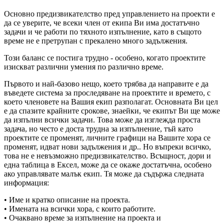
Основно предизвикателство пред управлението на проекти е
да се уверите, че всеки член от екипа Ви има достатъчно
задачи и че работи по тяхното изпълнение, като в същото
време не е претрупан с прекалено много задължения.
Този баланс се постига трудно - особено, когато проектите
изискват различни умения по различно време.
Първото и най-базово нещо, което трябва да направите е да
въведете система за проследяване на проектите и времето, с
което членовете на Вашия екип разполагат. Основната Ви цел
е да спазите крайните срокове, знаейки, че екипът Ви ще може
да изпълни всички задачи. Това може да изглежда проста
задача, но често е доста трудна за изпълнение, тъй като
проектите се променят, личните графици на Вашите хора се
променят, идват нови задължения и др.. Но въпреки всичко,
това не е невъзможно предизвикателство. Всъщност, дори и
една таблица в Ексел, може да се окаже достатъчна, особено
ако управлявате малък екип. Тя може да съдържа следната
информация:
• Име и кратко описание на проекта.
• Имената на всички хора, с които работите.
• Очаквано време за изпълнение на проекта и