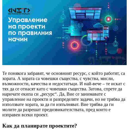
Те понякога забравят, че основният ресурс, с който работят, са
хората. А хората са човешки същества, с чувства, мисли,
възможности, качества и недостатъци. И най-вече – те искат с
тях да се отнасят като с човешки същества. Затова, спрете да
наричате екипа си „ресурс“. Да, Вие се занимавате с
управление на проекти и разпределяте задачи, но не трябва да
използвате хората, за да ги изпълняват. Вие трябва да ги
молите да разрешат предизвикателствата, пред които е
изправен всеки проект.
Как да планирате проектите?