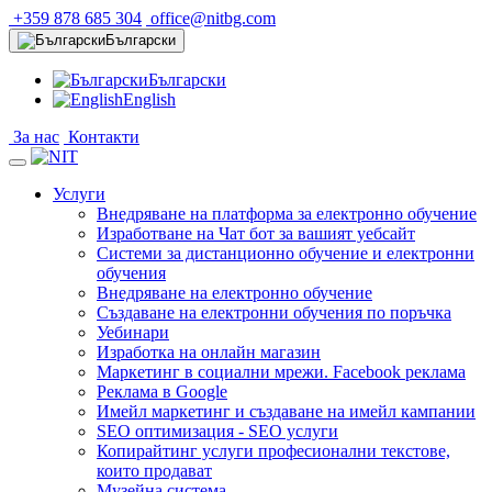
+359 878 685 304
office@nitbg.com
Български
Български
English
За нас
Контакти
Услуги
Внедряване на платформа за електронно обучение
Изработване на Чат бот за вашият уебсайт
Системи за дистанционно обучение и електронни
обучения
Внедряване на електронно обучение
Създаване на електронни обучения по поръчка
Уебинари
Изработка на онлайн магазин
Маркетинг в социални мрежи. Facebook реклама
Реклама в Google
Имейл маркетинг и създаване на имейл кампании
SEO оптимизация - SEO услуги
Копирайтинг услуги професионални текстове,
които продават
Музейна система