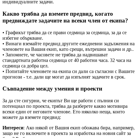
индивидуалните задачи.
Какво трябва да вземете предвид, когато
предвиждате задачите на всеки член от екипа?
• Графикът трябва да се прави седмица за седмица, за да се
избегне объркване.
• Винаги вземайте предвид другите ежедневни задължения на
членовете на Вашия екип, като срещи, вътрешни задачи и др..
• Запомнете, че часовете не трябва да надвишават
стандартната работна седмица от 40 работни часа. 32 часа на
седмица са добра цел.
• Попитайте членовете на екипа си дали са съгласни с Вашите
прогнози - т.е. дали ще могат да изпълнят задачите в срок.
Съвпадение между умения и проекти
За да сте сигурни, че екипът Ви ще работи с пълния си
потенциал по проекта, трябва да разберете какво мотивира
всеки един от неговите членове. Ето няколко неща, които
можете да вземете предвид:
Интереси
: Ако някой от Вашия екип обожава бира, например,
защо не го включите в проекта за изработка на новия сайт за