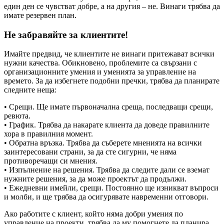
един ден се чувстват добре, а на другия – не. Винаги трябва да
имате резервен план.
Не забравяйте за клиентите!
Имайте предвид, че клиентите не винаги притежават всички
нужни качества. Обикновено, проблемите са свързани с
организационните умения и уменията за управление на
времето. За да избегнете подобни пречки, трябва да планирате
следните неща:
• Срещи. Ще имате първоначална среща, последващи срещи,
ревюта.
• График. Трябва да накарате клиента да доведе правилните
хора в правилния момент.
• Обратна връзка. Трябва да съберете мненията на всички
заинтересовани страни, за да сте сигурни, че няма
противоречащи си мнения.
• Изпълнение на решения. Трябва да следите дали се вземат
нужните решения, за да може проектът да продължи.
• Ежедневни имейли, срещи. Постоянно ще изникват въпроси
и молби, и ще трябва да осигурявате навременни отговори.
Ако работите с клиент, който няма добри умения по
управление на проекти, трябва да му помогнете да планира