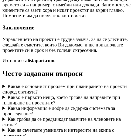
времето си – например, с имейли или доклади. Запомнете, че
клиентите са заети хора и искат проектът да върви гладко.
Помогнете им да получат каквото искат.
Заключение
Управлението на проекти е трудна задача. За да се улесните,
следвайте съветите, които Ви дадохме, и ще приключвате
проектите си в срок и без големи сътресения.
Източник:
alistapart.com.
Често задавани въпроси
Какъв е основният проблем при планирането на проекти
според статията?
Какво е първото нещо, което трябва да направите при
планиране на проектите?
Каква информация е добре да съдържа системата за
проследяване?
Как трябва да се предвиждат задачите на членовете на
екипа?
Как да съчетаете уменията и интересите на екипа с
проектите?