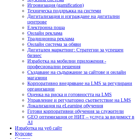
Игровизация (gamification)
Техническа поддръжка на системи
Дигитализация и изграждане на дигитални
центрове
Електронна поща
Онлайн реклама
Традиционна реклама
Онлайн система за обяви
Дигитален маркетинг: Стратегии за успешен
бизнес
Изработка на мобилни приложения -
професионални решения
Създаване на съдържание за сайтове и онлайн
магазини
Корпоративно внедряване на LMS за регулирани
организации
Оценка на риска и готовността на LMS
Управление и регулаторно съответствие на LMS
Локализация на eLearning обучения
Готови корпоративни обучения за служители
GEO оптимизация от НИТ – услуга за видимост в
AI
Изработка на уеб сайт
Курсове