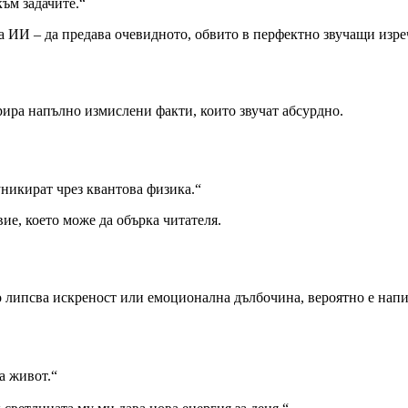
към задачите.“
за ИИ – да предава очевидното, обвито в перфектно звучащи изре
рира напълно измислени факти, които звучат абсурдно.
уникират чрез квантова физика.“
ие, което може да обърка читателя.
го липсва искреност или емоционална дълбочина, вероятно е нап
а живот.“