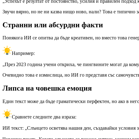
„Успехът е резултат от постоянство, усилия и правилен подход 
Звучи вярно, но не ни казва нищо ново, нали? Това е типично 
Странни или абсурдни факти
Понякога ИИ се опитва да бъде креативен, но вместо това гене
Например:
„През 2023 година учени откриха, че пингвините могат да ком
Очевидно това е измислица, но ИИ го представя със самочувств
Липса на човешка емоция
Един текст може да бъде граматически перфектен, но ако в не
Сравнете следните два израза:
ИИ текст: „Слънцето осветява нашия ден, създавайки условия з