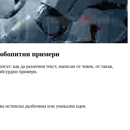
 любопитни примери
сът: как да различим текст, написан от човек, от такъв,
 абсурдни примери.
ва истинска дълбочина или уникална идея.