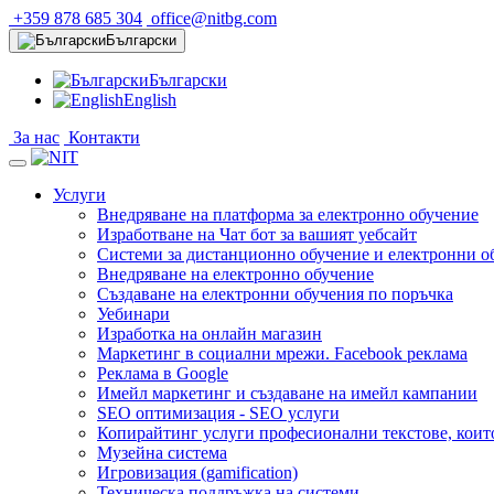
+359 878 685 304
office@nitbg.com
Български
Български
English
За нас
Контакти
Услуги
Внедряване на платформа за електронно обучение
Изработване на Чат бот за вашият уебсайт
Системи за дистанционно обучение и електронни о
Внедряване на електронно обучение
Създаване на електронни обучения по поръчка
Уебинари
Изработка на онлайн магазин
Маркетинг в социални мрежи. Facebook реклама
Реклама в Google
Имейл маркетинг и създаване на имейл кампании
SEO оптимизация - SEO услуги
Копирайтинг услуги професионални текстове, коит
Музейна система
Игровизация (gamification)
Техническа поддръжка на системи