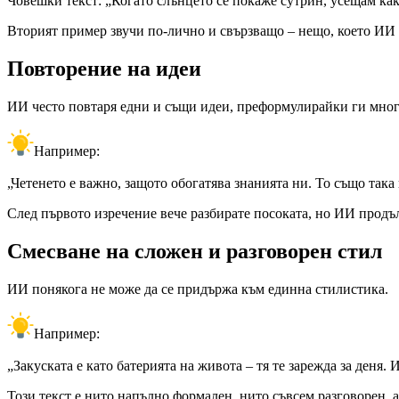
Човешки текст: „Когато слънцето се покаже сутрин, усещам как 
Вторият пример звучи по-лично и свързващо – нещо, което ИИ
Повторение на идеи
ИИ често повтаря едни и същи идеи, преформулирайки ги мног
Например:
„Четенето е важно, защото обогатява знанията ни. То също така
След първото изречение вече разбирате посоката, но ИИ продъ
Смесване на сложен и разговорен стил
ИИ понякога не може да се придържа към единна стилистика.
Например:
„Закуската е като батерията на живота – тя те зарежда за деня. 
Този текст е нито напълно формален, нито съвсем разговорен, а