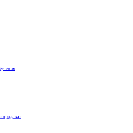
бучения
о продават