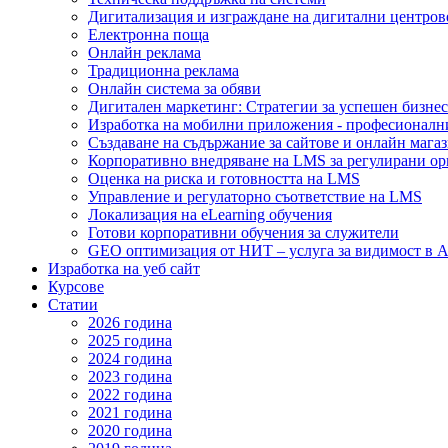
Дигитализация и изграждане на дигитални центров
Електронна поща
Онлайн реклама
Традиционна реклама
Онлайн система за обяви
Дигитален маркетинг: Стратегии за успешен бизнес
Изработка на мобилни приложения - професионалн
Създаване на съдържание за сайтове и онлайн мага
Корпоративно внедряване на LMS за регулирани о
Оценка на риска и готовността на LMS
Управление и регулаторно съответствие на LMS
Локализация на eLearning обучения
Готови корпоративни обучения за служители
GEO оптимизация от НИТ – услуга за видимост в A
Изработка на уеб сайт
Курсове
Статии
2026 година
2025 година
2024 година
2023 година
2022 година
2021 година
2020 година