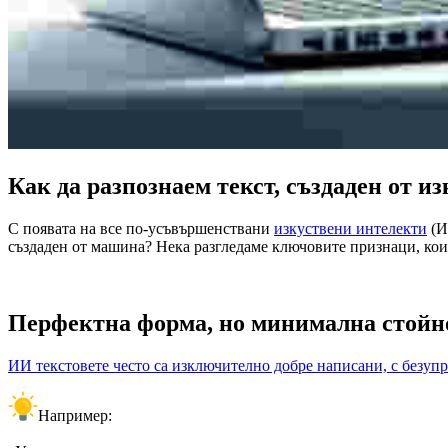
Как да разпознаем текст, създаден от 
С появата на все по-усъвършенствани
изкуствени интелекти
(И
създаден от машина? Нека разгледаме ключовите признаци, кои
Перфектна форма, но минимална стойн
ИИ текстовете често са изключително добре написани, с безупр
Например: