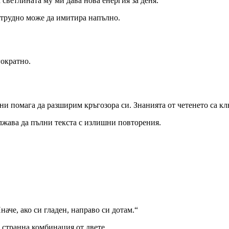
светлината му ми дава нова енергия за деня.“
 трудно може да имитира напълно.
ократно.
 ни помага да разширим кръгозора си. Знанията от четенето са к
лжава да пълни текста с излишни повторения.
Иначе, ако си гладен, направо си дотам.“
 странна комбинация от двете.