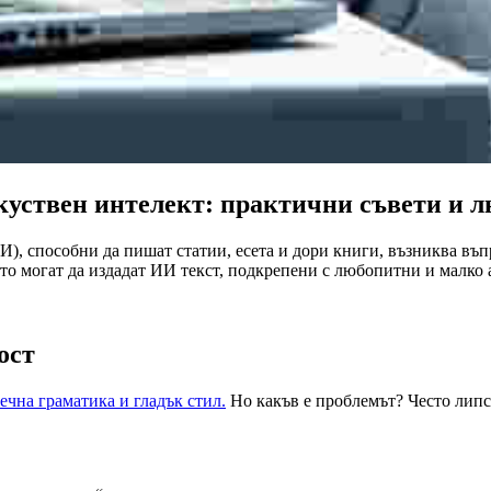
изкуствен интелект: практични съвети и
И), способни да пишат статии, есета и дори книги, възниква въпро
то могат да издадат ИИ текст, подкрепени с любопитни и малко
ост
ечна граматика и гладък стил.
Но какъв е проблемът? Често липс