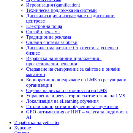
Игровизация (gamification)
Техническа поддръжка на системи
Дигитализация и изграждане на дигитални
центрове
Електронна поща
Онлайн реклама
Традиционна реклама
Онлайн система за обяви
Дигитален маркетинг: Стратегии за успешен
бизнес
Изработка на мобилни приложения -
професионални решения
Създаване на съдържание за сайтове и онлайн
магазини
Корпоративно внедряване на LMS за регулирани
организации
Оценка на риска и готовността на LMS
Управление и регулаторно съответствие на LMS
Локализация на eLearning обучения
Готови корпоративни обучения за служители
GEO оптимизация от НИТ – услуга за видимост в
AI
Изработка на уеб сайт
Курсове