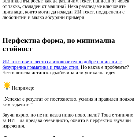
възниква въпросът: как да различим текст, написан от човек,
от такъв, създаден от машина? Нека разгледаме ключовите
признаци, които могат да издадат ИИ текст, подкрепени с
любопитни и малко абсурдни примери.
Перфектна форма, но минимална
стойност
ИИ текстовете често са изключително добре написани, с
безупречна граматика и гладък стил.
Но какъв е проблемът?
Често липсва истинска дълбочина или уникална идея.
Например:
„Успехът е резултат от постоянство, усилия и правилен подход
към задачите.“
Звучи вярно, но не ни казва нищо ново, нали? Това е типично
за ИИ – да предава очевидното, обвито в перфектно звучащи
изречения.