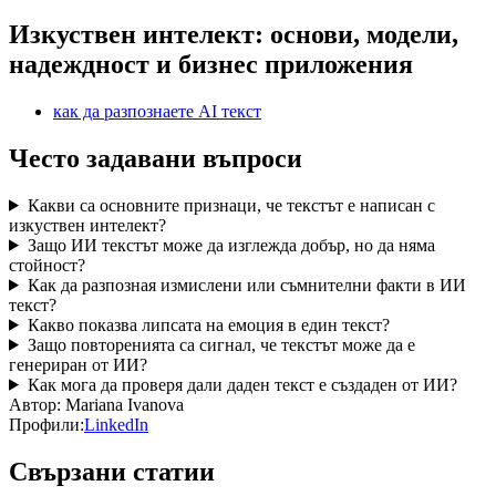
Изкуствен интелект: основи, модели,
надеждност и бизнес приложения
как да разпознаете AI текст
Често задавани въпроси
Какви са основните признаци, че текстът е написан с
изкуствен интелект?
Защо ИИ текстът може да изглежда добър, но да няма
стойност?
Как да разпозная измислени или съмнителни факти в ИИ
текст?
Какво показва липсата на емоция в един текст?
Защо повторенията са сигнал, че текстът може да е
генериран от ИИ?
Как мога да проверя дали даден текст е създаден от ИИ?
Автор:
Mariana Ivanova
Профили:
LinkedIn
Свързани статии