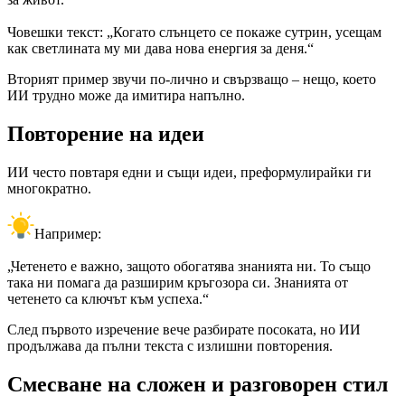
Човешки текст: „Когато слънцето се покаже сутрин, усещам
как светлината му ми дава нова енергия за деня.“
Вторият пример звучи по-лично и свързващо – нещо, което
ИИ трудно може да имитира напълно.
Повторение на идеи
ИИ често повтаря едни и същи идеи, преформулирайки ги
многократно.
Например:
„Четенето е важно, защото обогатява знанията ни. То също
така ни помага да разширим кръгозора си. Знанията от
четенето са ключът към успеха.“
След първото изречение вече разбирате посоката, но ИИ
продължава да пълни текста с излишни повторения.
Смесване на сложен и разговорен стил