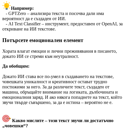
Например:
- GPTZero – анализира текста и посочва дали има
вероятност да е създаден от ИИ.
- AI Text Classifier – инструмент, предоставен от OpenAI, за
откриване на ИИ текстове.
Потърсете емоционален елемент
Хората влагат емоции и лични преживявания в писането,
докато ИИ се стреми към неутралност.
Да обобщим:
Докато ИИ става все по-умел в създаването на текстове,
човешката уникалност и креативност остават трудно
постижими за него. За да различите текст, създаден от
машина, обръщайте внимание на логиката, дълбочината и
емоционалния заряд. И ако някога попаднете на текст, който
звучи твърде съвършено, за да е истина – вероятно не е.
Какво мислите – този текст звучи ли достатъчно
„човешки“?