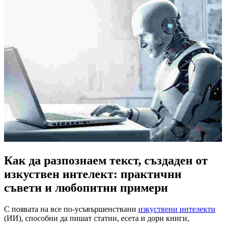
Как да разпознаем текст, създаден от
изкуствен интелект: практични
съвети и любопитни примери
С появата на все по-усъвършенствани
изкуствени интелекти
(ИИ), способни да пишат статии, есета и дори книги,