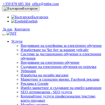
+359 878 685 304
office@nitbg.com
Български
Български
English
За нас
Контакти
Услуги
Внедряване на платформа за електронно обучение
Изработване на Чат бот за вашият уебсайт
Системи за дистанционно обучение и електронни
обучения
Внедряване на електронно обучение
Създаване на електронни обучения по поръчка
Уебинари
Изработка на онлайн магазин
Маркетинг в социални мрежи. Facebook реклама
Реклама в Google
Имейл маркетинг и създаване на имейл кампании
SEO оптимизация - SEO услуги
Копирайтинг услуги професионални текстове,
които продават
Музейна система