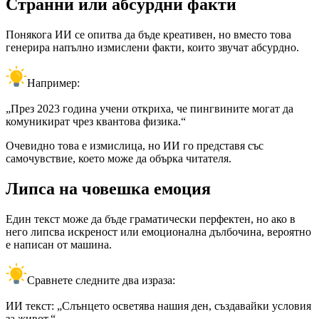
Странни или абсурдни факти
Понякога ИИ се опитва да бъде креативен, но вместо това
генерира напълно измислени факти, които звучат абсурдно.
Например:
„През 2023 година учени откриха, че пингвините могат да
комуникират чрез квантова физика.“
Очевидно това е измислица, но ИИ го представя със
самочувствие, което може да обърка читателя.
Липса на човешка емоция
Един текст може да бъде граматически перфектен, но ако в
него липсва искреност или емоционална дълбочина, вероятно
е написан от машина.
Сравнете следните два израза:
ИИ текст: „Слънцето осветява нашия ден, създавайки условия
за живот.“