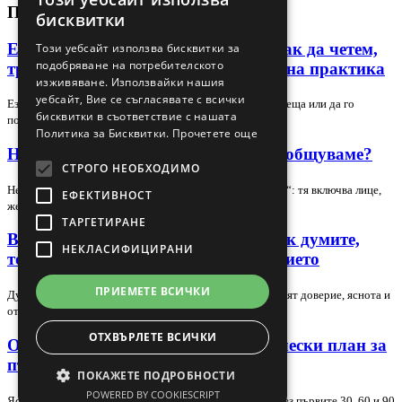
BULGARIAN
ПОСЛЕДНИ СТАТИИ
бисквитки
ENGLISH
Език на тялото в лидера и екипа: как да четем,
Този уебсайт използва бисквитки за
подобряване на потребителското
тренираме и използваме сигналите на практика
изживяване. Използвайки нашия
уебсайт, Вие се съгласявате с всички
Езикът на тялото може да подсили доверието в една среща или да го
бисквитки в съответствие с нашата
подкопае за секунди, но само ако го…
Политика за Бисквитки.
Прочетете още
Невербална комуникация – как да общуваме?
СТРОГО НЕОБХОДИМО
Невербалната комуникация е повече от „език на тялото“: тя включва лице,
ЕФЕКТИВНОСТ
жестове, поза, зрителен контакт,…
ТАРГЕТИРАНЕ
Вербална комуникация в екипа: как думите,
НЕКЛАСИФИЦИРАНИ
тонът и контекстът променят доверието
ПРИЕМЕТЕ ВСИЧКИ
Думите в екипа не носят само информация — те оформят доверие, яснота и
отношение. В тази статия разглеждаме…
ОТХВЪРЛЕТЕ ВСИЧКИ
Обучение на нов търговец: практически план за
първите 30, 60 и 90 дни
ПОКАЖЕТЕ ПОДРОБНОСТИ
POWERED BY COOKIESCRIPT
Ясен и приложим план за обучение на нов търговец през първите 30, 60 и 90