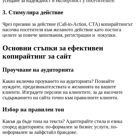
усещане за надеждност и експертност у посетителите.
3. Стимулира действие
Чрез призиви за действие (Call-to-Action, CTA) копирайтингът
насочва посетителя към желаното действие като постига
целите за повече запитвания, регистрации и покупки.
Основни стъпки за ефективен
копирайтинг за сайт
Проучване на аудиторията
Какво включва проуването на аудиторията? Познайте
нуждите, предизвикателствата и желанията на вашите
клиенти. Изградете персони на клиентите, за да насочите
съдържанието на сайта точно към правилните клиенти.
Избор на правилен тон
Какъв да бъде тона на текста? Адаптирайте стила и езика
според аудиторията: по-формален за бизнес услуги, по-
неформален за лайфстайл брандове.