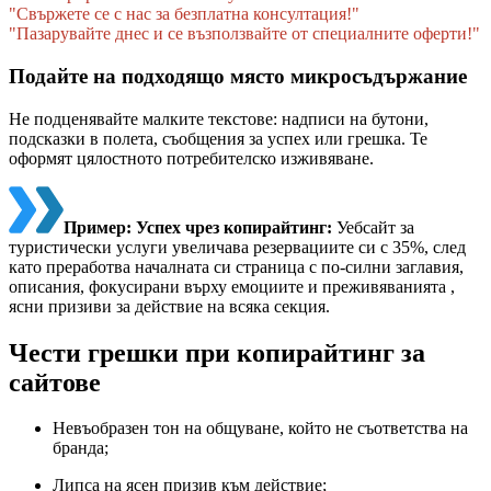
"Свържете се с нас за безплатна консултация!"
"Пазарувайте днес и се възползвайте от специалните оферти!"
Подайте на подходящо място микросъдържание
Не подценявайте малките текстове: надписи на бутони,
подсказки в полета, съобщения за успех или грешка. Те
оформят цялостното потребителско изживяване.
Пример: Успех чрез копирайтинг:
Уебсайт за
туристически услуги увеличава резервациите си с 35%, след
като преработва началната си страница с по-силни заглавия,
описания, фокусирани върху емоциите и преживяванията ,
ясни призиви за действие на всяка секция.
Чести грешки при копирайтинг за
сайтове
Невъобразен тон на общуване, който не съответства на
бранда;
Липса на ясен призив към действие;