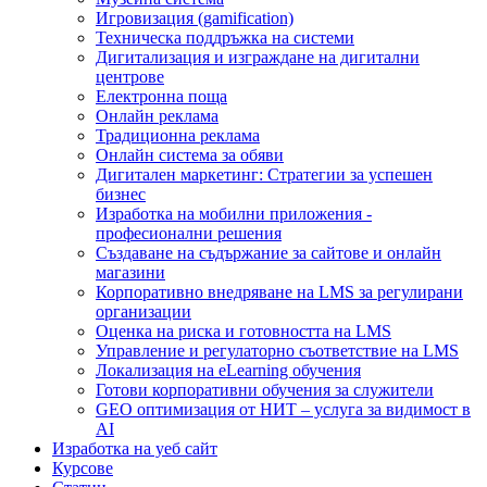
Игровизация (gamification)
Техническа поддръжка на системи
Дигитализация и изграждане на дигитални
центрове
Електронна поща
Онлайн реклама
Традиционна реклама
Онлайн система за обяви
Дигитален маркетинг: Стратегии за успешен
бизнес
Изработка на мобилни приложения -
професионални решения
Създаване на съдържание за сайтове и онлайн
магазини
Корпоративно внедряване на LMS за регулирани
организации
Оценка на риска и готовността на LMS
Управление и регулаторно съответствие на LMS
Локализация на eLearning обучения
Готови корпоративни обучения за служители
GEO оптимизация от НИТ – услуга за видимост в
AI
Изработка на уеб сайт
Курсове