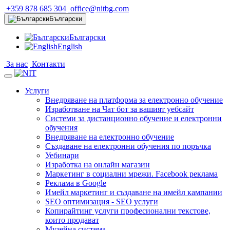
+359 878 685 304
office@nitbg.com
Български
Български
English
За нас
Контакти
Услуги
Внедряване на платформа за електронно обучение
Изработване на Чат бот за вашият уебсайт
Системи за дистанционно обучение и електронни
обучения
Внедряване на електронно обучение
Създаване на електронни обучения по поръчка
Уебинари
Изработка на онлайн магазин
Маркетинг в социални мрежи. Facebook реклама
Реклама в Google
Имейл маркетинг и създаване на имейл кампании
SEO оптимизация - SEO услуги
Копирайтинг услуги професионални текстове,
които продават
Музейна система