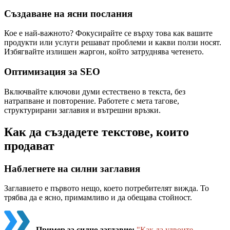
Създаване на ясни послания
Кое е най-важното? Фокусирайте се върху това как вашите
продукти или услуги решават проблеми и какви ползи носят.
Избягвайте излишен жаргон, който затруднява четенето.
Оптимизация за SEO
Включвайте ключови думи естествено в текста, без
натрапване и повторение. Работете с мета тагове,
структурирани заглавия и вътрешни връзки.
Как да създадете текстове, които
продават
Наблегнете на силни заглавия
Заглавието е първото нещо, което потребителят вижда. То
трябва да е ясно, примамливо и да обещава стойност.
Пример за силно заглавие:
"Как да удвоите