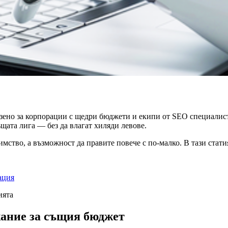
азено за корпорации с щедри бюджети и екипи от SEO специалист
ъщата лига — без да влагат хиляди левове.
имство, а възможност да правите повече с по-малко. В тази стати
ация
ията
жание за същия бюджет