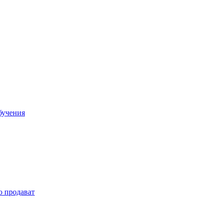
бучения
о продават