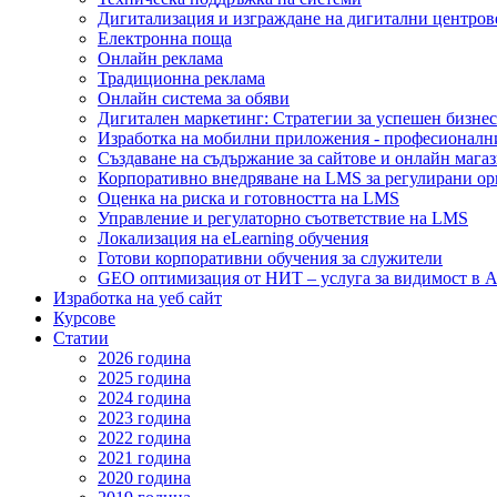
Дигитализация и изграждане на дигитални центров
Електронна поща
Онлайн реклама
Традиционна реклама
Онлайн система за обяви
Дигитален маркетинг: Стратегии за успешен бизнес
Изработка на мобилни приложения - професионалн
Създаване на съдържание за сайтове и онлайн мага
Корпоративно внедряване на LMS за регулирани о
Оценка на риска и готовността на LMS
Управление и регулаторно съответствие на LMS
Локализация на eLearning обучения
Готови корпоративни обучения за служители
GEO оптимизация от НИТ – услуга за видимост в A
Изработка на уеб сайт
Курсове
Статии
2026 година
2025 година
2024 година
2023 година
2022 година
2021 година
2020 година