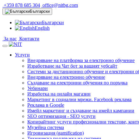
+359 878 685 304
office@nitbg.com
Български
Български
English
За нас
Контакти
Услуги
Внедряване на платформа за електронно обучение
Изработване на Чат бот за вашият уебсайт
Системи за дистанционно обучение и електронни о
Внедряване на електронно обучение
Създаване на електронни обучения по поръчка
Уебинари
Изработка на онлайн магазин
Маркетинг в социални мрежи. Facebook реклама
Реклама в Google
Имейл маркетинг и създаване на имейл кампании
SEO оптимизация - SEO услуги
Копирайтинг услуги професионални текстове, коит
Музейна система
Игровизация (gamification)
Техническа поддръжка на системи