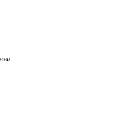
есеца: