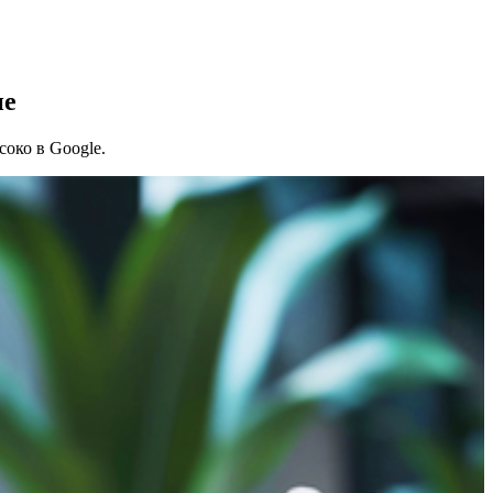
ие
око в Google.