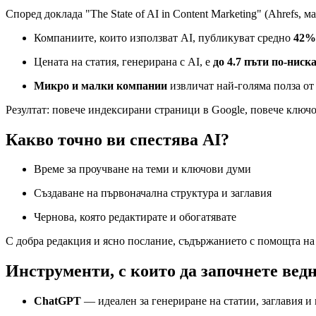
Според доклада "The State of AI in Content Marketing" (Ahrefs, ма
Компаниите, които използват AI, публикуват средно
42%
Цената на статия, генерирана с AI, е
до 4.7 пъти по-ниск
Микро и малки компании
извличат най-голяма полза от 
Резултат: повече индексирани страници в Google, повече ключ
Какво точно ви спестява AI?
Време за проучване на теми и ключови думи
Създаване на първоначална структура и заглавия
Чернова, която редактирате и обогатявате
С добра редакция и ясно послание, съдържанието с помощта на 
Инструменти, с които да започнете вед
ChatGPT
— идеален за генериране на статии, заглавия и