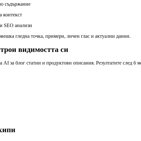
но съдържание
а контекст
 и SEO анализи
овешка гледна точка, примери, личен глас и актуални данни.
утрои видимостта си
 AI за блог статии и продуктови описания. Резултатите след 6 м
екипи