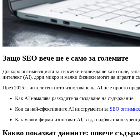
Защо SEO вече не е само за големите
Доскоро оптимизацията за търсачки изглеждаше като поле, зап
интелект (AI), дори микро и малки бизнеси могат да играят в с
През 2025 г. интелигентното използване на AI не е просто пред
Как AI намалява разходите за създаване на съдържание
Кои са най-ефективните AI инструменти за
SEO оптимиз
Как малки фирми използват AI, за да надбягат конкуренц
Какво показват данните: повече съдър