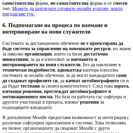
самостоятелна
форма,
не-самостоятелна
форма и от
смесен
тип.
Можете да разгледате готовите онлайн курсове, които
предлагаме тук.
6. Подпомагане на процеса по наемане и
интервюиране на нови служители
Системата за дистанционно обучение
не е проектирана да
бъде система за управление на човешките ресурси
, но знаем
за няколко
организации
, които са били
достатъчно
иновативни
, за да я използват за
наемането и
интервюирането на нови служители
. Без да навлизаме в
технически подробности
,
адвокатска
кантора използва
системата за онлайн обучения, за да могат кандидатите
сами
да създават профилите си
, да
качват
автобиографиите
си и
да бъдат
тествани
за своята компетентност. След това
хората,
вземащи решения, преглеждат автобиографиите и
мотивационните писма
. На база на работата със софтуера и
другите участници в процеса, взимат
решения
за
подходящите кандидати.
В допълнение Moodle предоставя възможност за интеграция с
различни софтуерни приложения и системи. Това позволява
на бизнес организациите да свързват Moodle с други