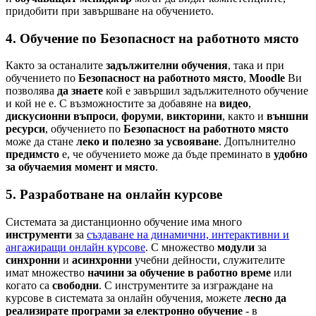
придобити при завършване на обучението.
4. Обучение по Безопасност на работното място
Както за останалите
задължителни обучения
, така и при
обучението по
Безопасност на работното място
,
Moodle
Ви
позволява
да знаете
кой е завършил задължителното обучение
и кой не е. С възможностите за добавяне на
видео
,
дискусионни въпроси
,
форуми
,
викторини
, както и
външни
ресурси
, обучението по
Безопасност на работното място
може да стане
леко и полезно за усвояване
. Допълнително
предимсто
е, че обучението може да бъде преминато в
удобно
за обучаемия момент и място
.
5. Разработване на онлайн курсове
Системата за дистанционно обучение има много
инструменти
за
създаване на динамични, интерактивни и
ангажиращи онлайн курсове
. С множество
модули
за
синхронни
и
асинхронни
учебни дейности, служителите
имат множество
начини за обучение в работно време
или
когато са
свободни
. С инструментите за изграждане на
курсове в системата за онлайн обучения, можете
лесно да
реализирате програми за електронно обучение
- в