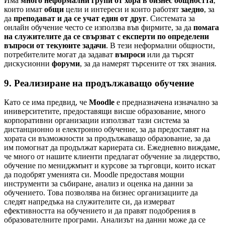
Има
много неформални групи от хора в бизнес общността
,
които имат
общи
цели и интереси и които работят
заедно
, за
да
преподават и да се учат един от друг
. Системата за
онлайн обучение често се използва във фирмите, за да
помага
на служителите да се свързват с експерти по определени
въпроси от текуюите задачи
. В тези неформални общности,
потребителите могат да задават
въпроси
или да търсят
дискусионни
форуми
, за да намерят търсените от тях знания.
9. Реализиране на продължаващо обучение
Като се има предвид, че
Moodle
е предназначена изначално за
иниверситетите, предоставящи висше образование, много
корпоративни организации използват тази система за
дистанционно и електронно обучение, за да предоставят на
хората си възможности за продължаващо образование, за да
им помогнат да продължат кариерата си. Ежедневно виждаме,
че много от нашите клиенти предлагат обучение за лидерство,
обучение по мениджмънт и курсове за търговци, които искат
да подобрят уменията си. Moodle предоставя мощни
инструменти за събиране, анализ и оценка на данни за
обучението. Това позволява на бизнес организациите да
следят напредъка на служителите си, да измерват
ефективността на обучението и да правят подобрения в
образователните програми. Анализът на данни може да се