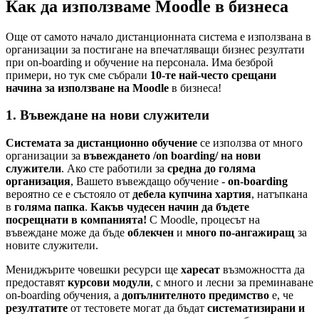
Как да използваме Moodle в бизнеса
Още от самото начало дистанционната система е използвана в
организации за постигане на впечатляващи бизнес резултати
при on-boarding и обучение на персонала. Има безброй
примери, но тук сме събрали
10-те най-често срещани
начина за използване на Moodle
в бизнеса!
1. Въвеждане на нови служители
Системата за дистанционно обучение
се използва от много
организации за
въвеждането /on boarding/ на нови
служители
. Ако сте работили за
средна до голяма
организация
, Вашето въвеждащо обучение -
on-boarding
вероятно се е състояло от
дебела купчина хартия
, натъпкана
в
голяма папка
.
Какъв чудесен начин да бъдете
посрещнати в компанията!
С Moodle, процесът на
въвеждане може да бъде
облекчен
и
много по-ангажиращ
за
новите служители.
Мениджърите човешки ресурси ще
харесат
възможността да
предоставят
курсови модули
, с много и лесни за преминаване
on-boarding обучения, а
допълнителното предимство
е, че
резултатите
от тестовете могат да бъдат
систематизирани и