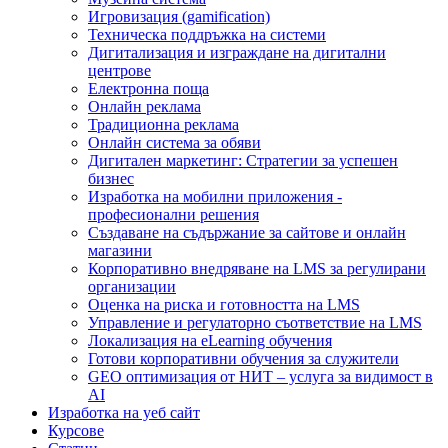
Игровизация (gamification)
Техническа поддръжка на системи
Дигитализация и изграждане на дигитални
центрове
Електронна поща
Онлайн реклама
Традиционна реклама
Онлайн система за обяви
Дигитален маркетинг: Стратегии за успешен
бизнес
Изработка на мобилни приложения -
професионални решения
Създаване на съдържание за сайтове и онлайн
магазини
Корпоративно внедряване на LMS за регулирани
организации
Оценка на риска и готовността на LMS
Управление и регулаторно съответствие на LMS
Локализация на eLearning обучения
Готови корпоративни обучения за служители
GEO оптимизация от НИТ – услуга за видимост в
AI
Изработка на уеб сайт
Курсове