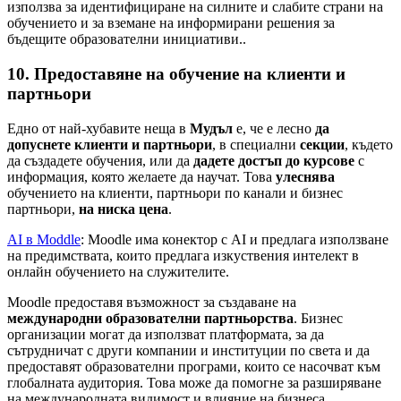
използва за идентифициране на силните и слабите страни на
обучението и за вземане на информирани решения за
бъдещите образователни инициативи..
10. Предоставяне на обучение на клиенти и
партньори
Едно от най-хубавите неща в
Мудъл
е, че е лесно
да
допуснете клиенти и партньори
, в специални
секции
, където
да създадете обучения, или да
дадете достъп до курсове
с
информация, която желаете да научат. Това
улеснява
обучението на клиенти, партньори по канали и бизнес
партньори,
на ниска цена
.
AI в Moddle
: Moodle има конектор с AI и предлага използване
на предимствата, които предлага изкуствения интелект в
онлайн обучението на служителите.
Moodle предоставя възможност за създаване на
международни образователни партньорства
. Бизнес
организации могат да използват платформата, за да
сътрудничат с други компании и институции по света и да
предоставят образователни програми, които се насочват към
глобалната аудитория. Това може да помогне за разширяване
на международната видимост и влияние на бизнеса.