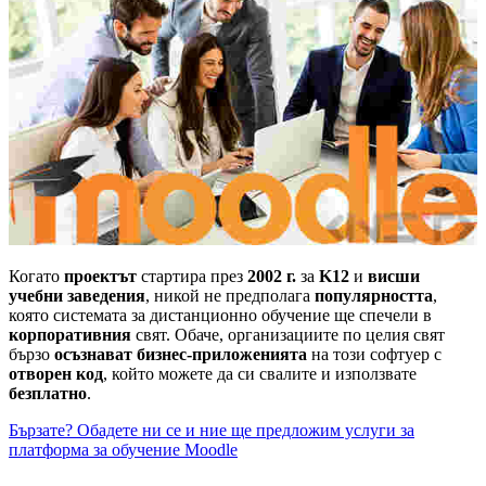
Когато
проектът
стартира през
2002 г.
за
K12
и
висши
учебни заведения
, никой не предполага
популярността
,
която системата за дистанционно обучение ще спечели в
корпоративния
свят. Обаче, организациите по целия свят
бързо
осъзнават бизнес-приложенията
на този софтуер с
отворен код
, който можете да си свалите и използвате
безплатно
.
Бързате? Обадете ни се и ние ще предложим услуги за
платформа за обучение Moodle