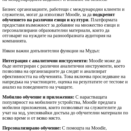
Бизнес организациите, работещи с международни клиенти и
служители, могат да използват Moodle, за да
подкрепят
обучението на различни езици и култури
. Платформата
предоставя възможност за добавяне на множество езици и
персонализирани образователни материали, които да
отговарят на нуждите на разнообразната аудитория на
компанията.
Някои важни допълнителни функции на Мудъл:
Интеграция с аналитични инструменти:
Moodle може да
бъде интегриран с различни аналитични инструменти, което
позволява на организациите да следят и анализират
ефективността на обученията. Това включва проследяване на
напредъка на участниците, оценка на резултатите от тестове и
анализ на поведението на учащите.
Мобилно обучение и приложения:
С нарастващата
популярност на мобилните устройства, Moodle предлага
мобилни приложения, които позволяват на служителите да
учат на ход, улеснявайки достъпа до обучителни материали по
всяко време и от в
с
яко място.
Персонализирано обучение:
С помощта на Moodle,