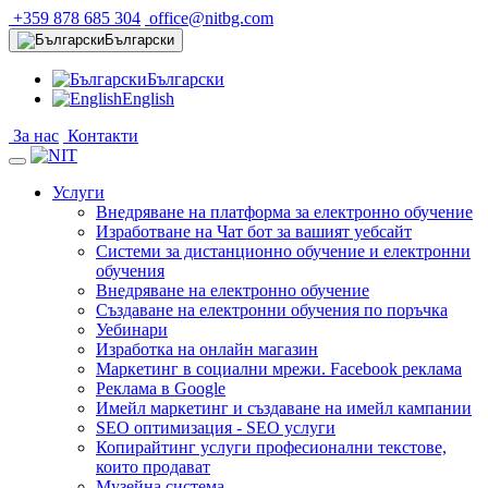
+359 878 685 304
office@nitbg.com
Български
Български
English
За нас
Контакти
Услуги
Внедряване на платформа за електронно обучение
Изработване на Чат бот за вашият уебсайт
Системи за дистанционно обучение и електронни
обучения
Внедряване на електронно обучение
Създаване на електронни обучения по поръчка
Уебинари
Изработка на онлайн магазин
Маркетинг в социални мрежи. Facebook реклама
Реклама в Google
Имейл маркетинг и създаване на имейл кампании
SEO оптимизация - SEO услуги
Копирайтинг услуги професионални текстове,
които продават
Музейна система