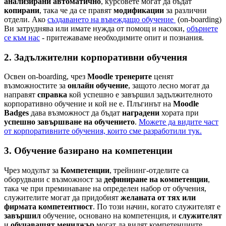
анализирани автоматично
, курсовете могат да бъдат
копирани
, така че да се правят
модификации
за различни
отдели. Ако
създаването на въвеждащо обучение
(on-boarding)
Ви затруднява или имате нужда от помощ и насоки,
обърнете
се към нас
- притежаваме необходимите опит и познания.
2. Задължителни корпоративни обучения
Освен on-boarding, чрез
Moodle
тренерите
ценят
възможностите за
онлайн обучение
, защото лесно могат да
направят
справка
кой успешно е завършил задължителното
корпоративно обучение и кой не е. Плъгинът на
Moodle
Badges
дава възможност да бъдат
наградени
хората при
успешно завършване на обучението
.
Можете да видите част
от корпоративните обучения, които сме разработили тук.
3. Обучение базирано на компетенции
Чрез модулът за
Компетенции
, трейнинг-отделите са
оборудвани с възможност за
дефиниране на компетенции
,
така че при преминаване на определен набор от обучения,
служителите могат да придобият
желаната от тях или
фирмата компетентност
. По този начин, когато служителят е
завършил
обучение, основано на компетенция, и
служителят
и
обучаващят мениджър
могат да видят компетенциите,