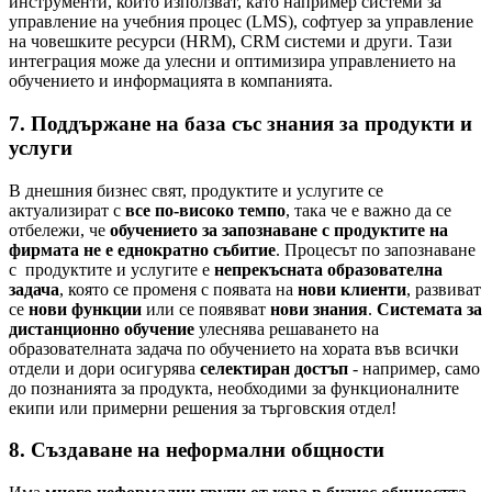
инструменти, които използват, като например системи за
управление на учебния процес (LMS), софтуер за управление
на човешките ресурси (HRM), CRM системи и други. Тази
интеграция може да улесни и оптимизира управлението на
обучението и информацията в компанията.
7. Поддържане на база със знания за продукти и
услуги
В днешния бизнес свят, продуктите и услугите се
актуализират с
все по-високо темпо
, така че е важно да се
отбележи, че
обучението за запознаване с продуктите на
фирмата не е еднократно събитие
. Процесът по запознаване
с продуктите и услугите е
непрекъсната образователна
задача
, която се променя с появата на
нови клиенти
, развиват
се
нови функции
или се появяват
нови знания
.
Системата за
дистанционно обучение
улеснява решаването на
образователната задача по обучението на хората във всички
отдели и дори осигурява
селектиран достъп
- например, само
до познанията за продукта, необходими за функционалните
екипи или примерни решения за търговския отдел!
8. Създаване на неформални общности