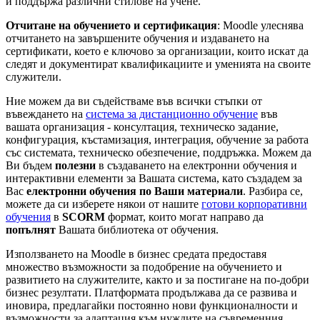
и поддържа различни стилове на учене.
Отчитане на обучението и сертификация
: Moodle улеснява
отчитането на завършените обучения и издаването на
сертификати, което е ключово за организации, които искат да
следят и документират квалификациите и уменията на своите
служители.
Ние можем да ви съдействаме във всички стъпки от
въвеждането на
система за дистанционно обучение
във
вашата организация - консултация, техническо задание,
конфигурация, къстамизация, интеграция, обучение за работа
със системата, техническо обезпечение, поддръжка. Mожем да
Ви бъдем
полезни
в създаването на електронни обучения и
интерактивни елементи за Вашата система, като създадем за
Вас
електронни обучения по Ваши материали
. Разбира се,
можете да си изберете някои от нашите
готови корпоративни
обучения
в
SCORM
формат, които могат направо да
попълнят
Вашата библиотека от обучения.
Използването на Moodle в бизнес средата предоставя
множество възможности за подобрение на обучението и
развитието на служителите, както и за постигане на по-добри
бизнес резултати. Платформата продължава да се развива и
иновира, предлагайки постоянно нови функционалности и
възможности за адаптация към нуждите на съвременния