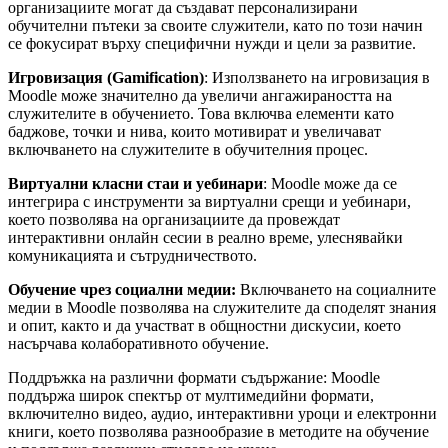
организациите могат да създават персонализирани
обучителни пътеки за своите служители, като по този начин
се фокусират върху специфични нужди и цели за развитие.
Игровизация (Gamification)
: Използването на игровизация в
Moodle може значително да увеличи ангажираността на
служителите в обучението. Това включва елементи като
баджове, точки и нива, които мотивират и увеличават
включването на служителите в обучителния процес.
Виртуални класни стаи и уебинари
: Moodle може да се
интегрира с инструменти за виртуални срещи и уебинари,
което позволява на организациите да провеждат
интерактивни онлайн сесии в реално време, улеснявайки
комуникацията и сътрудничеството.
Обучение чрез социални медии:
Включването на социалните
медии в Moodle позволява на служителите да споделят знания
и опит, както и да участват в общностни дискусии, което
насърчава колаборативното обучение.
Поддръжка на различни формати съдържание: Moodle
поддържа широк спектър от мултимедийни формати,
включително видео, аудио, интерактивни уроци и електронни
книги, което позволява разнообразие в методите на обучение