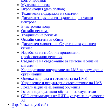
които продават
Музейна система
Игровизация (gamification)
Техническа поддръжка на системи
Дигитализация и изграждане на дигитални
центрове
Електронна поща
Онлайн реклама
Традиционна реклама
Онлайн система за обяви
Дигитален маркетинг: Стратегии за успешен
бизнес
Изработка на мобилни приложения -
професионални решения
Създаване на съдържание за сайтове и онлайн
магазини
Корпоративно внедряване на LMS за регулирани
организации
Оценка на риска и готовността на LMS
Управление и регулаторно съответствие на LMS
Локализация на eLearning обучения
Готови корпоративни обучения за служители
GEO оптимизация от НИТ – услуга за видимост в
AI
Изработка на уеб сайт