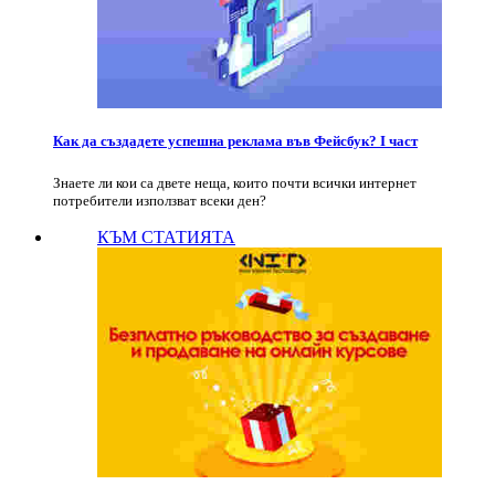
Как да създадете успешна реклама във Фейсбук? I част
Знаете ли кои са двете неща, които почти всички интернет
потребители използват всеки ден?
КЪМ СТАТИЯТА