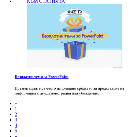
КЪМ СТАТИЯТА
Безплатни теми за PowerPoint
Презентациите са често използвано средство за представяне на
информация с цел демонстрация или убеждение.
«
1
2
3
4
5
»