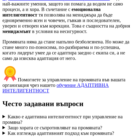
най-важните умения, защото ни помага да водим не само
процеси, а и хора. В съчетание с
емоционална
интелигентност
тя позволява на мениджъра да бъде
едновременно ясен и човечен, гъвкав и последователен,
уверен и отворен към корекции. Това е същността на добрия
мениджмънт
в условия на несигурност.
Промяната няма да стане напълно безболезнена. Но може да
стане много по-поносима, по-разбираема и по-успешна,
когато лидерът умее да се адаптира заедно с екипа си, а не
само да изисква адаптация от него.
Помогнете за управление на промяната във вашата
организация чрез нашето
обучение АДАПТИВНА
ИНТЕЛИГЕНТНОСТ
Често задавани въпроси
Какво е адаптивна интелигентност при управление на
промяна?
Защо хората се съпротивляват на промяната?
Как изглежда адаптивният подход към промяната?