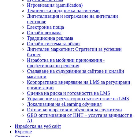
Игровизация (gamification)
Техническа поддръжка на системи
Дигитализация и изграждане на дигитални
центрове
Електронна поща
Онлайн реклама
Традиционна реклама
Онлайн система за обяви
Дигитален маркетинг: Стратегии за успешен
бизнес
Изработка на мобилни приложения -
професионални решения
Създаване на съдържание за сайтове и онлайн
магазини
Корпоративно внедряване на LMS за регулирани
организации
Оценка на риска и готовността на LMS
Управление и регулаторно съответствие на LMS
Локализация на eLearning обучения
Готови корпоративни обучения за служители
GEO оптимизация от НИТ – услуга за видимост в
AI
Изработка на уеб сайт
Курсове