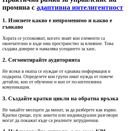
промяна с
адаптивна интелигентност
1. Изяснете какво е непроменимо и какво е
гъвкаво
Хората се успокояват, когато знаят кои елементи са
окончателни и къде има пространство за влияние. Това
създава доверие и намалява усещането за хаос.
2. Сегментирайте аудиторията
Не всеки в екипа се нуждае от еднаква информация и
подкрепа. Определете кои групи имат нужда от повече
детайли, кои от обучение и кои от по-интензивна
комуникация.
3. Създайте кратки цикли на обратна връзка
Не чакайте месеците да минат, за да разберете как върви.
Кратки срещи, пулс анкети или индивидуални разговори
могат да покажат къде са реалните затруднения.