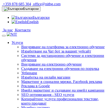
+359 878 685 304
office@nitbg.com
Български
Български
English
За нас
Контакти
Услуги
Внедряване на платформа за електронно обучение
Изработване на Чат бот за вашият уебсайт
Системи за дистанционно обучение и електронни
обучения
Внедряване на електронно обучение
Създаване на електронни обучения по поръчка
Уебинари
Изработка на онлайн магазин
Маркетинг в социални мрежи. Facebook реклама
Реклама в Google
Имейл маркетинг и създаване на имейл кампании
SEO оптимизация - SEO услуги
Копирайтинг услуги професионални текстове,
които продават
Музейна система