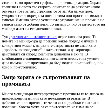
стои не само проектен график, а и човешка реакция. Хората
сравняват новото със старото, опитват се да разберат какво
означава това за тях, страхуват се от загуба на контрол,
уморяват се от поредната инициатива или просто не виждат
смисъл. Именно затова успешното управление на промяна не
зависи само от добрия план. То зависи силно от качеството на
мениджмънт
на ежедневното ниво.
Тук
адаптивната интелигентност
играе ключова роля. Тя
помага на мениджъра да прецени какъв подход е нужен в
конкретния момент, да разчете съпротивата не само като
„проблемно поведение“, а като сигнал, и да коригира
действията си според реалната динамика в екипа. В
комбинация с
емоционална интелигентност
, това умение
дава възможност промяната да бъде водена по-спокойно, по-
ясно и по-устойчиво.
Защо хората се съпротивляват на
промяната
Много мениджъри интерпретират съпротивата като липса на
професионализъм или като нежелание за развитие. В
действителност причините често са по-дълбоки и напълно
човешки. Хората може да се притесняват, че няма да се