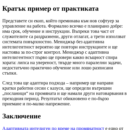
Кратък пример от практиката
Представете си екип, който преминава към нов софтуер за
управление на работа. Формално всичко е планирано добре:
има срок, обучение и инструкции. Въпреки това част от
служителите са раздразнени, други отлагат, а трети използват
системата повърхностно. Мениджър без адаптивна
интелигентност вероятно ще повтори инструкциите и ще
настоява за по-строг контрол. Мениджър с адаптивна
интелигентност първо ще провери какво всъщност спира
хората: липса на увереност, твърде много паралелни задачи,
недостатъчно практично обучение или лошо разписани
стъпки.
След това ще адаптира подхода – например ще направи
кратки работни сесии с казуси, ще определи вътрешни
„посланици“ на промяната и ще намали други натоварвания в
преходния период. Резултатът обикновено е по-бързо
приемане и по-малко напрежение.
Заключение
Адаптивната интелиген по време на промянатност
е едно от