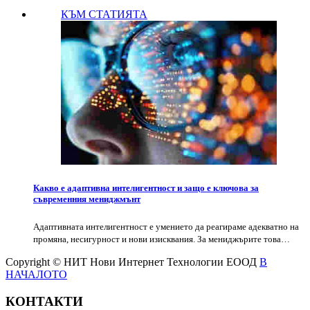
КЪМ СТАТИЯТА
Какво е адаптивна интелигентност и защо е ключова за
съвременния мениджмънт
Адаптивната интелигентност е умението да реагираме адекватно на
промяна, несигурност и нови изисквания. За мениджърите това…
Copyright © НИТ Нови Интернет Технологии ЕООД
В
НАЧАЛОТО
КОНТАКТИ