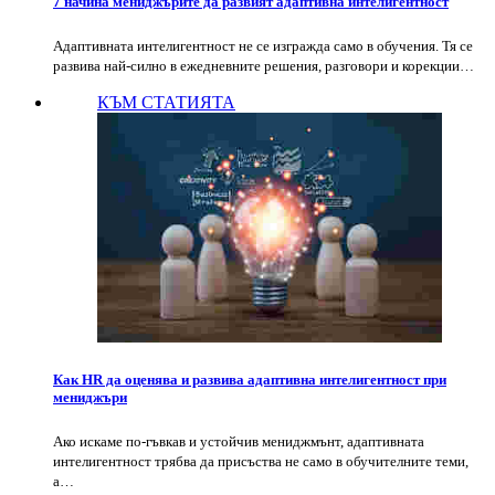
7 начина мениджърите да развият адаптивна интелигентност
Адаптивната интелигентност не се изгражда само в обучения. Тя се
развива най-силно в ежедневните решения, разговори и корекции…
КЪМ СТАТИЯТА
Как HR да оценява и развива адаптивна интелигентност при
мениджъри
Ако искаме по-гъвкав и устойчив мениджмънт, адаптивната
интелигентност трябва да присъства не само в обучителните теми,
а…