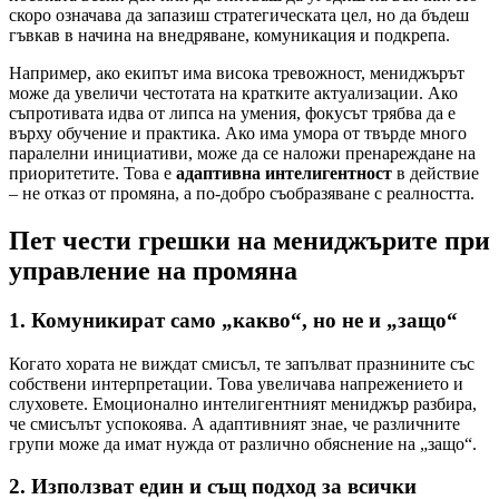
скоро означава да запазиш стратегическата цел, но да бъдеш
гъвкав в начина на внедряване, комуникация и подкрепа.
Например, ако екипът има висока тревожност, мениджърът
може да увеличи честотата на кратките актуализации. Ако
съпротивата идва от липса на умения, фокусът трябва да е
върху обучение и практика. Ако има умора от твърде много
паралелни инициативи, може да се наложи пренареждане на
приоритетите. Това е
адаптивна интелигентност
в действие
– не отказ от промяна, а по-добро съобразяване с реалността.
Пет чести грешки на мениджърите при
управление на промяна
1. Комуникират само „какво“, но не и „защо“
Когато хората не виждат смисъл, те запълват празнините със
собствени интерпретации. Това увеличава напрежението и
слуховете. Емоционално интелигентният мениджър разбира,
че смисълът успокоява. А адаптивният знае, че различните
групи може да имат нужда от различно обяснение на „защо“.
2. Използват един и същ подход за всички