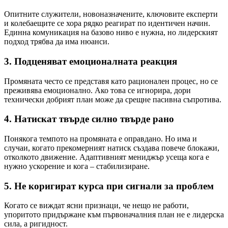
Опитните служители, новоназначените, ключовите експерти
и колебаещите се хора рядко реагират по идентичен начин.
Единна комуникация на базово ниво е нужна, но лидерският
подход трябва да има нюанси.
3. Подценяват емоционалната реакция
Промяната често се представя като рационален процес, но се
преживява емоционално. Ако това се игнорира, дори
технически добрият план може да срещне пасивна съпротива.
4. Натискат твърде силно твърде рано
Понякога темпото на промяната е оправдано. Но има и
случаи, когато прекомерният натиск създава повече блокажи,
отколкото движение. Адаптивният мениджър усеща кога е
нужно ускорение и кога – стабилизиране.
5. Не коригират курса при сигнали за проблем
Когато се виждат ясни признаци, че нещо не работи,
упоритото придържане към първоначалния план не е лидерска
сила, а ригидност.