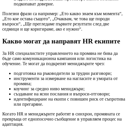
подкопават доверие.
Полезни фрази са например: „Ето какво знаем към момента“,
„Ето кое остава същото“, „Очаквам, че това ще породи
въпроси“, „Ще прегледаме първите резултати след две
седмици и ще коригираме, ако е нужно“.
Какво могат да направят HR екипите
За HR специалистите управлението на промяна не бива да
бъде само комуникационна кампания или логистика на
обучение. Те могат да подкрепят мениджърите чрез:
подготовка на ръководители за трудни разговори;
инструменти за измерване на нагласите и умората от
промяна;
коучинг за средно ниво мениджъри;
създаване на ясни послания и въпроси-отговори;
идентифициране на екипи с повишен риск от съпротива
или прегаряне.
Когато HR и мениджърите работят в синхрон, промяната се
превръща от еднопосочно съобщение в управляем процес на
адаптация.