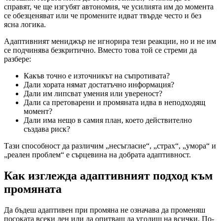
справят, че ще изгубят автономия, че усилията им до момента
се обезценяват или че промените идват твърде често и без
ясна логика.
Адаптивният мениджър не игнорира тези реакции, но и не им
се подчинява безкритично. Вместо това той се стреми да
разбере:
Какъв точно е източникът на съпротивата?
Дали хората нямат достатъчно информация?
Дали им липсват умения или увереност?
Дали са претоварени и промяната идва в неподходящ
момент?
Дали има нещо в самия план, което действително
създава риск?
Тази способност да различим „несъгласие“, „страх“, „умора“ и
„реален проблем“ е сърцевина на добрата адаптивност.
Как изглежда адаптивният подход към
промяната
Да бъдеш адаптивен при промяна не означава да променяш
посоката всеки ден или да опитваш да угодиш на всички. По-