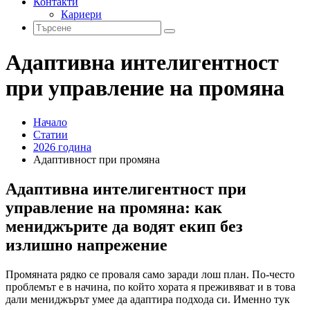
Контакти
Кариери
Адаптивна интелигентност
при управление на промяна
Начало
Статии
2026 година
Адаптивност при промяна
Адаптивна интелигентност при
управление на промяна: как
мениджърите да водят екип без
излишно напрежение
Промяната рядко се проваля само заради лош план. По-често
проблемът е в начина, по който хората я преживяват и в това
дали мениджърът умее да адаптира подхода си. Именно тук