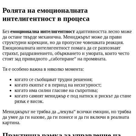
Ролята на емоционалната
интелигентност в процеса
Без
емоционална интелигентност
адаптивността лесно може
да остане твърде механична. Мениджърът може да прави
структурни корекции, но да пропусне човешката реакция.
Емоционалната интелигентност помага да се разпознаят
страхът, раздразнението, объркването и умората, които често
стоят зад привидното „саботиране“ на промяната.
Тя е особено важна в няколко момента:
когато се съобщават трудни решения;
когато екипът е в период на несигурност;
когато има силни гласове на съпротива;
когато самият мениджър е под натиск и рискът да стане
рязък е висок.
Мениджърът не трябва да „лекува“ всички емоции, но трябва
да умее да ги назове, да ги понесе и да ги включи в реалната
картина.
Практична рамка за управление на