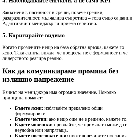
4. Наблюдавайте сигнали, а не само KPI
Закъснения, пасивност в срещи, повече грешки,
раздразнителност, мълчалива съпротива – това също са данни.
Адаптивният мениджър ги приема сериозно.
5. Коригирайте видимо
Когато промените нещо на база обратна връзка, кажете го
ясно. Така екипът вижда, че процесът не е формалност и че
лидерството реагира реално.
Как да комуникираме промяна без
излишно напрежение
Езикът на мениджъра има огромно значение. Няколко
принципа помагат:
Бъдете ясни:
избягвайте прекалено общи
формулировки.
Бъдете честни:
ако нещо още не е решено, кажете го.
Бъдете човешки:
признайте, че промяната може да е
неудобна или напрягаща.
Бъдете последователни:
противоречивите послания