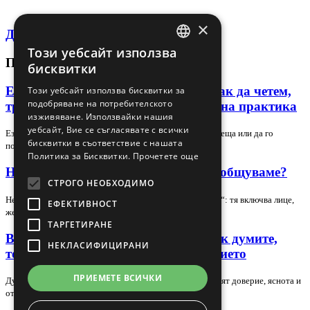
×
Декларация за поверителност
Този уебсайт използва
BULGARIAN
ПОСЛЕДНИ СТАТИИ
бисквитки
ENGLISH
Език на тялото в лидера и екипа: как да четем,
Този уебсайт използва бисквитки за
подобряване на потребителското
тренираме и използваме сигналите на практика
изживяване. Използвайки нашия
уебсайт, Вие се съгласявате с всички
Езикът на тялото може да подсили доверието в една среща или да го
бисквитки в съответствие с нашата
подкопае за секунди, но само ако го…
Политика за Бисквитки.
Прочетете още
Невербална комуникация – как да общуваме?
СТРОГО НЕОБХОДИМО
Невербалната комуникация е повече от „език на тялото“: тя включва лице,
ЕФЕКТИВНОСТ
жестове, поза, зрителен контакт,…
ТАРГЕТИРАНЕ
Вербална комуникация в екипа: как думите,
НЕКЛАСИФИЦИРАНИ
тонът и контекстът променят доверието
ПРИЕМЕТЕ ВСИЧКИ
Думите в екипа не носят само информация — те оформят доверие, яснота и
отношение. В тази статия разглеждаме…