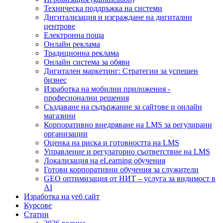
Техническа поддръжка на системи
Дигитализация и изграждане на дигитални
центрове
Електронна поща
Онлайн реклама
Традиционна реклама
Онлайн система за обяви
Дигитален маркетинг: Стратегии за успешен
бизнес
Изработка на мобилни приложения -
професионални решения
Създаване на съдържание за сайтове и онлайн
магазини
Корпоративно внедряване на LMS за регулирани
организации
Оценка на риска и готовността на LMS
Управление и регулаторно съответствие на LMS
Локализация на eLearning обучения
Готови корпоративни обучения за служители
GEO оптимизация от НИТ – услуга за видимост в
AI
Изработка на уеб сайт
Курсове
Статии