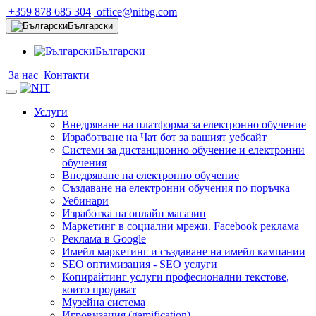
+359 878 685 304
office@nitbg.com
Български
Български
За нас
Контакти
Услуги
Внедряване на платформа за електронно обучение
Изработване на Чат бот за вашият уебсайт
Системи за дистанционно обучение и електронни
обучения
Внедряване на електронно обучение
Създаване на електронни обучения по поръчка
Уебинари
Изработка на онлайн магазин
Маркетинг в социални мрежи. Facebook реклама
Реклама в Google
Имейл маркетинг и създаване на имейл кампании
SEO оптимизация - SEO услуги
Копирайтинг услуги професионални текстове,
които продават
Музейна система
Игровизация (gamification)