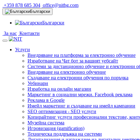
+359 878 685 304
office@nitbg.com
Български
Български
За нас
Контакти
Услуги
Внедряване на платформа за електронно обучение
Изработване на Чат бот за вашият уебсайт
Системи за дистанционно обучение и електронни о
Внедряване на електронно обучение
Създаване на електронни обучения по поръчка
Уебинари
Изработка на онлайн магазин
Маркетинг в социални мрежи. Facebook реклама
Реклама в Google
Имейл маркетинг и създаване на имейл кампании
SEO оптимизация - SEO услуги
Копирайтинг услуги професионални текстове, коит
Музейна система
Игровизация (gamification)
Техническа поддръжка на системи
Дигитализация и изграждане на дигитални центров