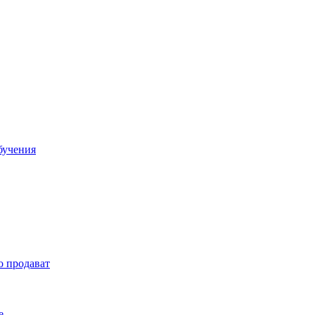
бучения
о продават
е