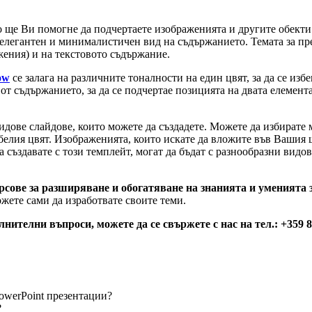
о ще Ви помогне да подчертаете изображенията и другите обекти
 елегантен и минималистичен вид на съдържанието. Темата за пре
жения) и на текстовото съдържание.
ow
се залага на различните тоналности на един цвят, за да се изб
от съдържанието, за да се подчертае позицията на двата елемент
идове слайдове, които можете да създадете. Можете да избирате 
 белия цвят. Изображенията, които искате да вложите във Вашия ш
 създавате с този темплейт, могат да бъдат с разнообразни видо
рсове за разширяване и обогатяване на знанията и уменията з
ожете сами да изработвате своите теми.
телни въпроси, можете да се свържете с нас на тел.: +359 87
werPoint презентации?
?