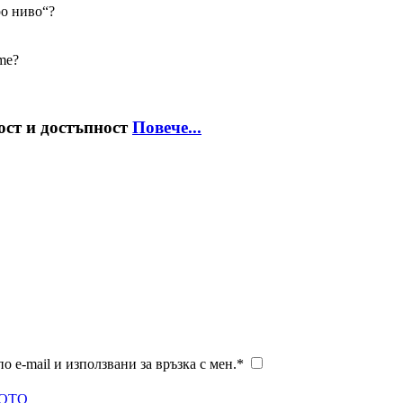
ро ниво“?
me?
ост и достъпност
Повече...
 e-mail и използвани за връзка с мен.*
ОТО