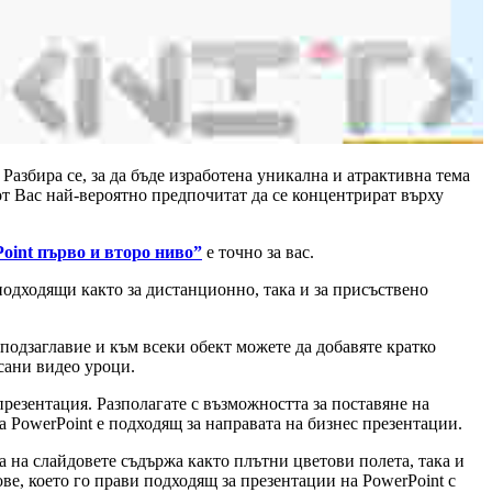
. Разбира се, за да бъде изработена уникална и атрактивна тема
 от Вас най-вероятно предпочитат да се концентрират върху
Point първо и второ ниво”
е точно за вас.
одходящи както за дистанционно, така и за присъствено
 подзаглавие и към всеки обект можете да добавяте кратко
сани видео уроци.
презентация. Разполагате с възможността за поставяне на
 PowerPoint е подходящ за направата на бизнес презентации.
та на слайдовете съдържа както плътни цветови полета, така и
ве, което го прави подходящ за презентации на PowerPoint с