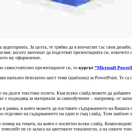
 аудиторията. За целта, те трябва да я впечатлят със своя дизайн
агаме, когато започнат да подготвят презентацията си, повечето
лното му оформление.
ло самостоятелно презентациите си, то
курсът
“Microsoft Power
напълно безплатно шест теми (шаблона) за PowerPoint. Те са п
е на дълги текстови полета. Към всеки слайд можете да добавяте
т е подходящ за материали за самообучение – например, от запи
а в рамка, в която можете да поставяте съдържанието на Вашата 
о отделяне на съдържанието на един и същ слайд. Този шаблон за
е номер на темата, на която е посветен всеки слайд. Композиция
темплейт не се залага на цветовите тоналности, а на сивите тоно