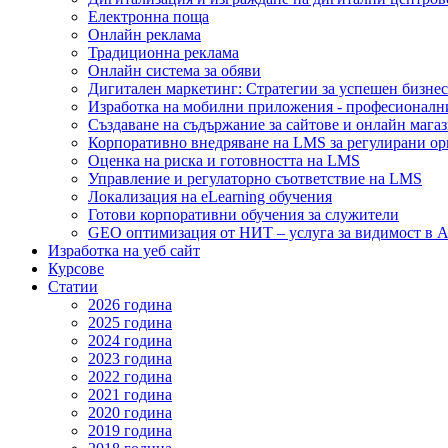
Електронна поща
Онлайн реклама
Традиционна реклама
Онлайн система за обяви
Дигитален маркетинг: Стратегии за успешен бизнес
Изработка на мобилни приложения - професионалн
Създаване на съдържание за сайтове и онлайн мага
Корпоративно внедряване на LMS за регулирани о
Оценка на риска и готовността на LMS
Управление и регулаторно съответствие на LMS
Локализация на eLearning обучения
Готови корпоративни обучения за служители
GEO оптимизация от НИТ – услуга за видимост в A
Изработка на уеб сайт
Курсове
Статии
2026 година
2025 година
2024 година
2023 година
2022 година
2021 година
2020 година
2019 година