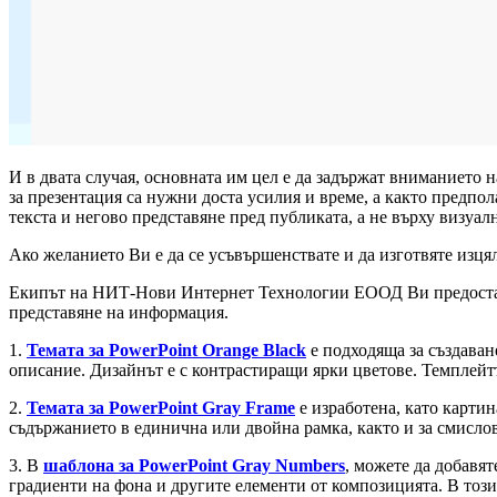
И в двата случая, основната им цел е да задържат вниманието на
за презентация са нужни доста усилия и време, а както предпол
текста и негово представяне пред публиката, а не върху визуа
Ако желанието Ви е да се усъвършенствате и да изготвяте изця
Екипът на НИТ-Нови Интернет Технологии ЕООД Ви предоставя 
представяне на информация.
1.
Темата за PowerPoint Orange Black
е подходящa за създаван
описание. Дизайнът е с контрастиращи ярки цветове. Темплейтъ
2.
Темата за PowerPoint Gray Frame
е изработена, като картин
съдържанието в единична или двойна рамка, както и за смислов
3. В
шаблона за PowerPoint Gray Numbers
, можете да добавят
градиенти на фона и другите елементи от композицията. В този 