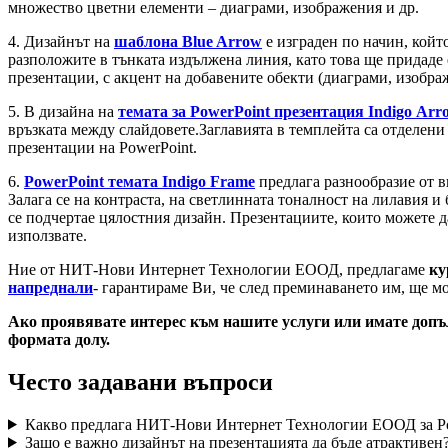
множество цветни елементи – диаграми, изображения и др.
4. Дизайнът на
шаблона Blue Arrow
е изграден по начин, койт
разположите в тънката издължена линия, като това ще придаде
презентации, с акцент на добавените обекти (диаграми, изобра
5. В дизайна на
темата за PowerPoint презентация Indigo Arr
връзката между слайдовете.Заглавията в темплейта са отделени 
презентации на PowerPoint.
6.
PowerPoint темата Indigo Frame
предлага разнообразие от в
Залага се на контраста, на светлинната тоналност на лилавия и
се подчертае цялостния дизайн. Презентациите, които можете да
използвате.
Ние от НИТ-Нови Интернет Технологии ЕООД, предлагаме
ку
напреднали
- гарантираме Ви, че след преминаването им, ще м
Ако проявявате интерес към нашите услуги или имате допълни
формата долу.
Често задавани въпроси
Какво предлага НИТ-Нови Интернет Технологии ЕООД за Po
Защо е важно дизайнът на презентацията да бъде атрактивен