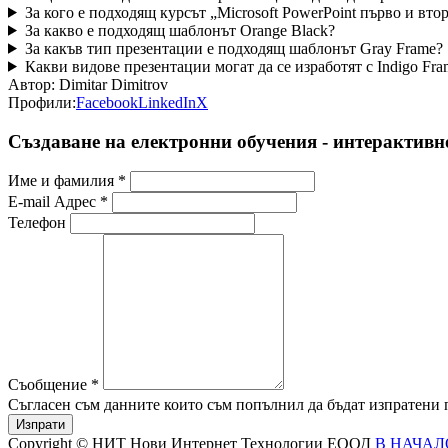
За кого е подходящ курсът „Microsoft PowerPoint първо и вто
За какво е подходящ шаблонът Orange Black?
За какъв тип презентации е подходящ шаблонът Gray Frame?
Какви видове презентации могат да се изработят с Indigo Fra
Автор:
Dimitar Dimitrov
Профили:
Facebook
LinkedIn
X
Създаване на електронни обучения - интерактивн
Име и фамилия *
E-mail Адрес *
Телефон
Съобщение *
Съгласен съм данните които съм попълнил да бъдат изпратени по
Copyright © НИТ Нови Интернет Технологии ЕООД
В НАЧАЛ