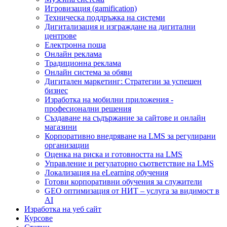
Игровизация (gamification)
Техническа поддръжка на системи
Дигитализация и изграждане на дигитални
центрове
Електронна поща
Онлайн реклама
Традиционна реклама
Онлайн система за обяви
Дигитален маркетинг: Стратегии за успешен
бизнес
Изработка на мобилни приложения -
професионални решения
Създаване на съдържание за сайтове и онлайн
магазини
Корпоративно внедряване на LMS за регулирани
организации
Оценка на риска и готовността на LMS
Управление и регулаторно съответствие на LMS
Локализация на eLearning обучения
Готови корпоративни обучения за служители
GEO оптимизация от НИТ – услуга за видимост в
AI
Изработка на уеб сайт
Курсове