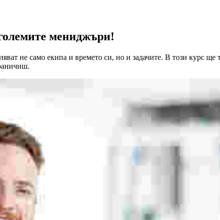
 големите мениджъри!
ват не само екипа и времето си, но и задачите. В този курс ще 
граничиш.