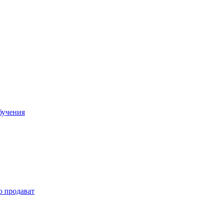
бучения
о продават