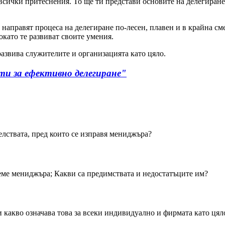
ички притеснения. То ще ти представи основите на делегирането
е направят процеса на делегиране по-лесен, плавен и в крайна 
окато те развиват своите умения.
развива служителите и организацията като цяло.
ти за ефективно делегиране"
елствата, пред които се изправя мениджъра?
иеме мениджъра; Какви са предимствата и недостатъците им?
и какво означава това за всеки индивидуално и фирмата като ця