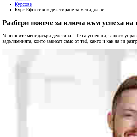
Курсове
Курс Ефективно делегиране за мениджъри
Разбери повече за ключа към успеха на
Успешните мениджъри делегират! Те са успешни, защото управля
задълженията, които зависят само от теб, както и как да ги раз