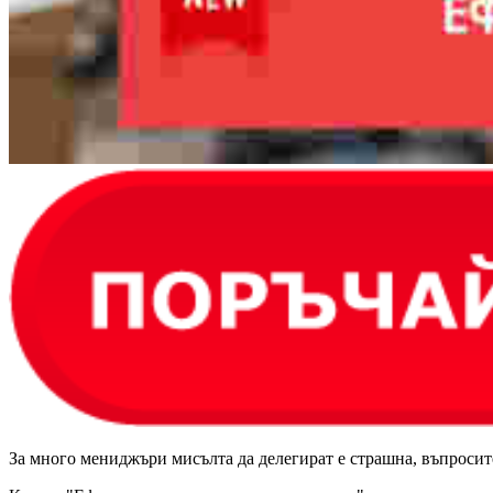
За много мениджъри мисълта да делегират е страшна, въпросите