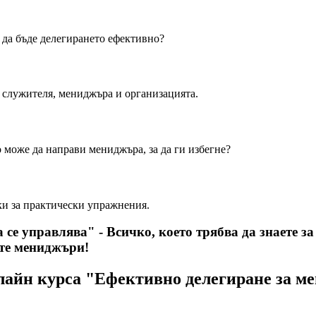
за да бъде делегирането ефективно?
за служителя, мениджъра и организацията.
о може да направи мениджъра, за да ги избегне?
ники за практически упражнения.
 се управлява" -
Всичко, което трябва да знаете з
ате мениджъри!
лайн курса "Ефективно делегиране за м