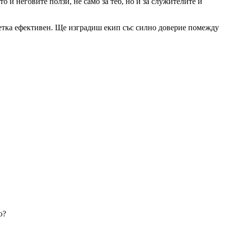
 и неговите ползи, не само за теб, но и за служителите и
сметка ефективен. Ще изградиш екип със силно доверие помежду
ло?