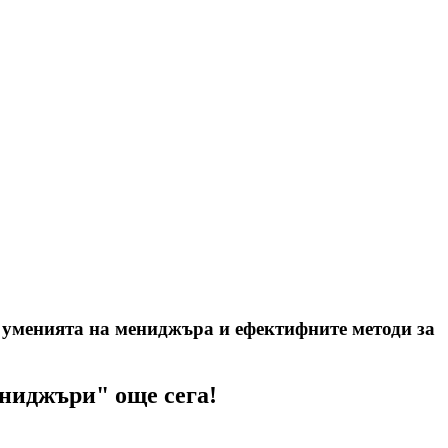
а уменията на мениджъра и ефектифните методи за
ениджъри" още сега!