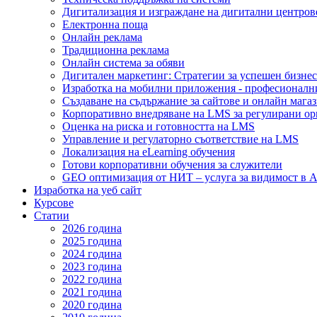
Дигитализация и изграждане на дигитални центров
Електронна поща
Онлайн реклама
Традиционна реклама
Онлайн система за обяви
Дигитален маркетинг: Стратегии за успешен бизнес
Изработка на мобилни приложения - професионалн
Създаване на съдържание за сайтове и онлайн мага
Корпоративно внедряване на LMS за регулирани о
Оценка на риска и готовността на LMS
Управление и регулаторно съответствие на LMS
Локализация на eLearning обучения
Готови корпоративни обучения за служители
GEO оптимизация от НИТ – услуга за видимост в A
Изработка на уеб сайт
Курсове
Статии
2026 година
2025 година
2024 година
2023 година
2022 година
2021 година
2020 година