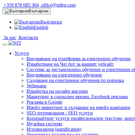
+359 878 685 304
office@nitbg.com
Български
Български
English
За нас
Контакти
Услуги
Внедряване на платформа за електронно обучение
Изработване на Чат бот за вашият уебсайт
Системи за дистанционно обучение и електронни о
Внедряване на електронно обучение
Създаване на електронни обучения по поръчка
Уебинари
Изработка на онлайн магазин
Маркетинг в социални мрежи. Facebook реклама
Реклама в Google
Имейл маркетинг и създаване на имейл кампании
SEO оптимизация - SEO услуги
Копирайтинг услуги професионални текстове, коит
Музейна система
Игровизация (gamification)
Техническа поддръжка на системи