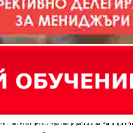
 в главите им още по-застрашаващи работата им. Ако и при теб е