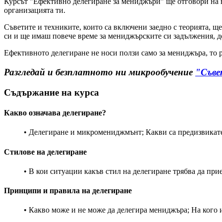
Курсът "Ефективно делегиране за мениджъри" ще отговори на вс
организацията ти.
Съветите и техниките, които са включени заедно с теорията, щ
си и ще имаш повече време за мениджърските си задължения, д
Ефективното делегиране не носи ползи само за мениджъра, то 
Разгледай и безплатното ни микрообучение
"Съве
Съдържание на курса
Какво означава делегиране?
• Делегиране и микромениджмънт; Какви са предизвикат
Стилове на делегиране
• В кои ситуации какъв стил на делегиране трябва да пр
Принципи и правила на делегиране
• Какво може и не може да делегира мениджъра; На кого 