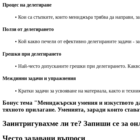
Процес на делегиране
• Кои са стъпките, които мениджъра трябва да направи, 
Ползи от делегирането
• Кой какво печели от ефективно делегираните задачи - 
Грешки при делегирането
• Най-често допусканите грешки при делегирането. Какв
Междинни задачи и упражнения
• Кратки задачи за усвояване на материала, както и тех
Бонус тема "Мениджърски умения и изкуството да
тяхното прилагане. Уменията, заради които став
Заинтригувахме ли те? Запиши се за он
Често задавани въпроси