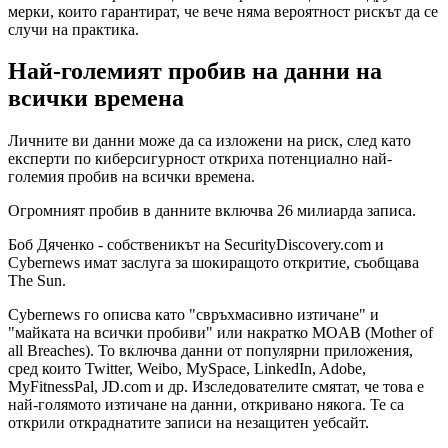
мерки, които гарантират, че вече няма вероятност рискът да се
случи на практика.
Най-големият пробив на данни на
всички времена
Личните ви данни може да са изложени на риск, след като
експерти по киберсигурност откриха потенциално най-
големия пробив на всички времена.
Огромният пробив в данните включва 26 милиарда записа.
Боб Дяченко - собственикът на SecurityDiscovery.com и
Cybernews имат заслуга за шокиращото откритие, съобщава
The Sun.
Cybernews го описва като "свръхмасивно изтичане" и
"майката на всички пробиви" или накратко MOAB (Mother of
all Breaches). То включва данни от популярни приложения,
сред които Twitter, Weibo, MySpace, LinkedIn, Adobe,
MyFitnessPal, JD.com и др. Изследователите смятат, че това е
най-голямото изтичане на данни, откривано някога. Те са
открили откраднатите записи на незащитен уебсайт.