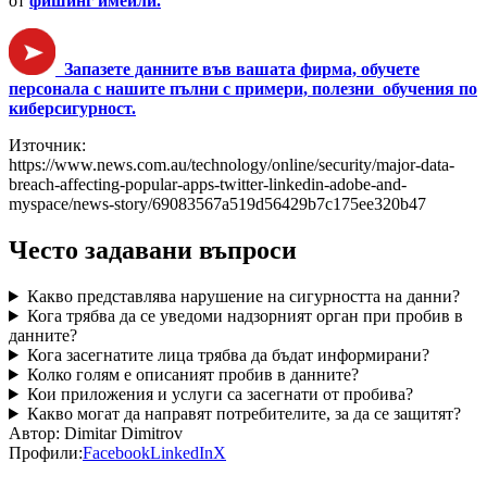
от
фишинг имейли.
Запазете данните във вашата фирма, обучете
персонала с нашите пълни с примери, полезни обучения по
киберсигурност.
Източник:
https://www.news.com.au/technology/online/security/major-data-
breach-affecting-popular-apps-twitter-linkedin-adobe-and-
myspace/news-story/69083567a519d56429b7c175ee320b47
Често задавани въпроси
Какво представлява нарушение на сигурността на данни?
Кога трябва да се уведоми надзорният орган при пробив в
данните?
Кога засегнатите лица трябва да бъдат информирани?
Колко голям е описаният пробив в данните?
Кои приложения и услуги са засегнати от пробива?
Какво могат да направят потребителите, за да се защитят?
Автор:
Dimitar Dimitrov
Профили:
Facebook
LinkedIn
X