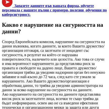
Запазете данните във вашата фирма, обучете
персонала с нашите пълни с примери, полезни обучения по
киберсигурност.
Какво е нарушение на сигурността на
данни?
Според Европейската комисия, нарушение на сигурността на
данни възниква, когато данните, за които Вашето дружество/
организация отговаря, са засегнати от инцидент със
сигурността, в резултат на който се нарушава
поверителността, наличието или целостта. Ако това се случи
и има вероятност нарушението да представлява риск за
правата и свободите на дадено лице, Вашето дружество/
организация трябва да уведоми надзорния орган без ненужно
забавяне и най-късно до 72 часа, след като сте узнали за
нарушението. Ако Вашето дружество/организация е
обработващ данни, то трябва да уведоми администратора на
данни за всяко нарушение на сигурността на данните.
Ако нарушението на сигурността на данните представлява
висок риск за засегнатите лица, всички те също трябва да
бъдат информирани, освен ако не са въведени ефективни
технически и организационни мерки за защита или други