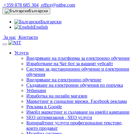
+359 878 685 304
office@nitbg.com
Български
Български
English
За нас
Контакти
Услуги
Внедряване на платформа за електронно обучение
Изработване на Чат бот за вашият уебсайт
Системи за дистанционно обучение и електронни
обучения
Внедряване на електронно обучение
Създаване на електронни обучения по поръчка
Уебинари
Изработка на онлайн магазин
Маркетинг в социални мрежи. Facebook реклама
Реклама в Google
Имейл маркетинг и създаване на имейл кампании
SEO оптимизация - SEO услуги
Копирайтинг услуги професионални текстове,
които продават
Музейна система