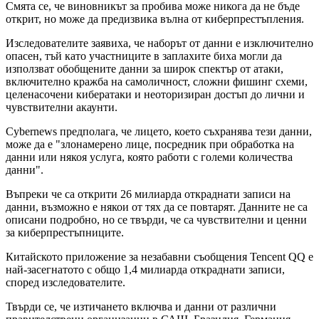
Смята се, че виновникът за пробива може никога да не бъде
открит, но може да предизвика вълна от киберпрестъпления.
Изследователите заявиха, че наборът от данни е изключително
опасен, тъй като участниците в заплахите биха могли да
използват обобщените данни за широк спектър от атаки,
включително кражба на самоличност, сложни фишинг схеми,
целенасочени кибератаки и неоторизиран достъп до лични и
чувствителни акаунти.
Cybernews предполага, че лицето, което съхранява тези данни,
може да е "злонамерено лице, посредник при обработка на
данни или някоя услуга, която работи с големи количества
данни".
Въпреки че са открити 26 милиарда откраднати записи на
данни, възможно е някои от тях да се повтарят. Данните не са
описани подробно, но се твърди, че са чувствителни и ценни
за киберпрестъпниците.
Китайското приложение за незабавни съобщения Tencent QQ е
най-засегнатото с общо 1,4 милиарда откраднати записи,
според изследователите.
Твърди се, че изтичането включва и данни от различни