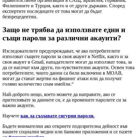
правителствени организации в САЩ, Бразилия, Германия,
Филипините и Турция, както и от други държави. Според
експертите последиците от това могат да бъдат
безпрецедентни.
Защо не трябва да използвате едни и
същи пароли за различни акаунти?
Изследователите предупреждават, че ако потребителите
използват същите пароли за своя акаунт в Netflix, както и за
своя акаунт в Gmail, нападателите могат да използват това, за
да се насочат към други, по-чувствителни акаунти. Освен това
потребителите, чиито данни са били включени в MOAB,
могат да станат жертви на фишинг атаки или да получат
голямо количество спам имейли.“
Най-доброто нещо, което можете да направите, ако се
притеснявате за данните си, е да промените паролите си за
важни акаунти.
Научете
как да създавате сигурни пароли.
Бъдете внимателни ако откриете подозрителна дейност във
вашите социални медии или банкови приложения и се пазете