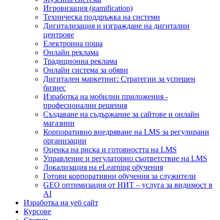
Игровизация (gamification)
Техническа поддръжка на системи
Дигитализация и изграждане на дигитални
центрове
Електронна поща
Онлайн реклама
Традиционна реклама
Онлайн система за обяви
Дигитален маркетинг: Стратегии за успешен
бизнес
Изработка на мобилни приложения -
професионални решения
Създаване на съдържание за сайтове и онлайн
магазини
Корпоративно внедряване на LMS за регулирани
организации
Оценка на риска и готовността на LMS
Управление и регулаторно съответствие на LMS
Локализация на eLearning обучения
Готови корпоративни обучения за служители
GEO оптимизация от НИТ – услуга за видимост в
AI
Изработка на уеб сайт
Курсове