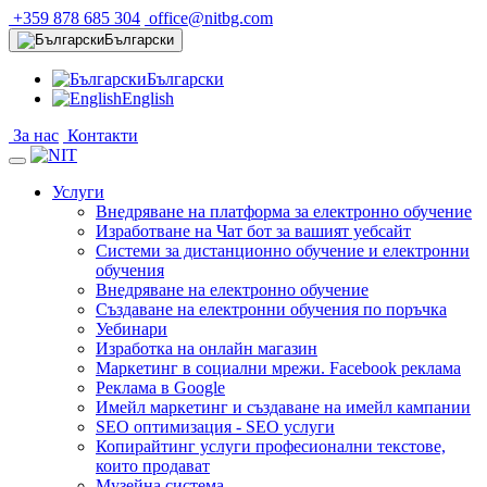
+359 878 685 304
office@nitbg.com
Български
Български
English
За нас
Контакти
Услуги
Внедряване на платформа за електронно обучение
Изработване на Чат бот за вашият уебсайт
Системи за дистанционно обучение и електронни
обучения
Внедряване на електронно обучение
Създаване на електронни обучения по поръчка
Уебинари
Изработка на онлайн магазин
Маркетинг в социални мрежи. Facebook реклама
Реклама в Google
Имейл маркетинг и създаване на имейл кампании
SEO оптимизация - SEO услуги
Копирайтинг услуги професионални текстове,
които продават
Музейна система