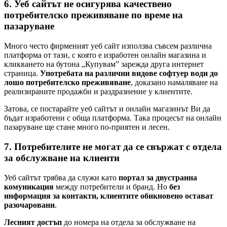
6. Уеб сайтът не осигурява качествено
потребителско преживяване по време на
пазаруване
Много често фирменият уеб сайт използва съвсем различна
платформа от тази, с която е изработен онлайн магазина и
кликването на бутона „Купувам” зарежда друга интернет
страница.
Употребата на различни видове софтуер води до
лошо потребителско преживяване
, доказано намаляване на
реализираните продажби и раздразнение у клиентите.
Затова, се постарайте уеб сайтът и онлайн магазинът Ви да
бъдат изработени с обща платформа. Така процесът на онлайн
пазаруване ще стане много по-приятен и лесен.
7. Потребителите не могат да се свържат с отдела
за обслужване на клиенти
Уеб сайтът трябва да служи като
портал за двустранна
комуникация
между потребители и бранд. Но
без
информация за контакти, клиентите обикновено остават
разочаровани
.
Лесният достъп
до номера на отдела за обслужване на