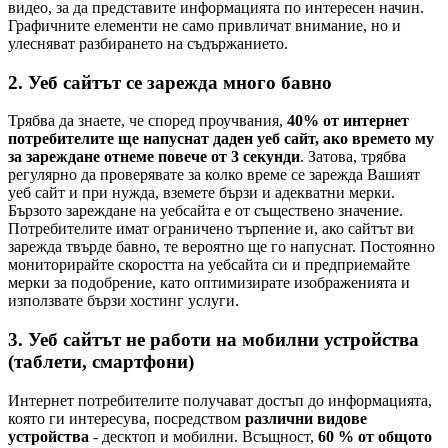
видео, за да представите информацията по интересен начин.
Графичните елементи не само привличат внимание, но и
улесняват разбирането на съдържанието.
2. Уеб сайтът се зарежда много бавно
Трябва да знаете, че според проучвания,
40% от интернет
потребителите ще напуснат даден уеб сайт, ако времето му
за зареждане отнеме повече от 3 секунди
. Затова, трябва
регулярно да проверявате за колко време се зарежда Вашият
уеб сайт и при нужда, вземете бързи и адекватни мерки.
Бързото зареждане на уебсайта е от съществено значение.
Потребителите имат ограничено търпение и, ако сайтът ви
зарежда твърде бавно, те вероятно ще го напуснат. Постоянно
мониторирайте скоростта на уебсайта си и предприемайте
мерки за подобрение, като оптимизирате изображенията и
използвате бързи хостинг услуги.
3. Уеб сайтът не работи на мобилни устройства
(таблети, смартфони)
Интернет потребителите получават достъп до информацията,
която ги интересува, посредством
различни видове
устройства
- десктоп и мобилни. Всъщност,
60 % от общото