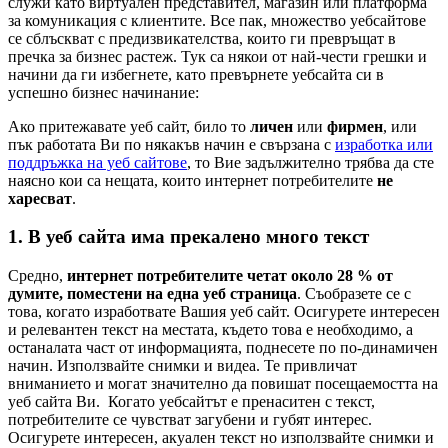
служи като виртуален представител, магазин или платформа
за комуникация с клиентите. Все пак, множество уебсайтове
се сблъскват с предизвикателства, които ги превръщат в
пречка за бизнес растеж. Тук са някои от най-чести грешки и
начини да ги избегнете, като превърнете уебсайта си в
успешно бизнес начинание:
Ако притежавате уеб сайт, било то
личен
или
фирмен
, или
пък работата Ви по някакъв начин е свързана с
изработка или
поддръжка на уеб сайтове
, то Вие задължително трябва да сте
наясно кои са нещата, които интернет потребителите
не
харесват
.
1. В уеб сайта има прекалено много текст
Средно,
интернет потребителите четат около 28 % от
думите, поместени на една уеб страница
. Съобразете се с
това, когато изработвате Вашия уеб сайт. Осигурете интересен
и релевантен текст на местата, където това е необходимо, а
останалата част от информацията, поднесете по по-динамичен
начин. Използвайте снимки и видеа. Те привличат
вниманието и могат значително да повишат посещаемостта на
уеб сайта Ви. Когато уебсайтът е пренаситен с текст,
потребителите се чувстват загубени и губят интерес.
Осигурете интересен, акуален текст но използвайте снимки и