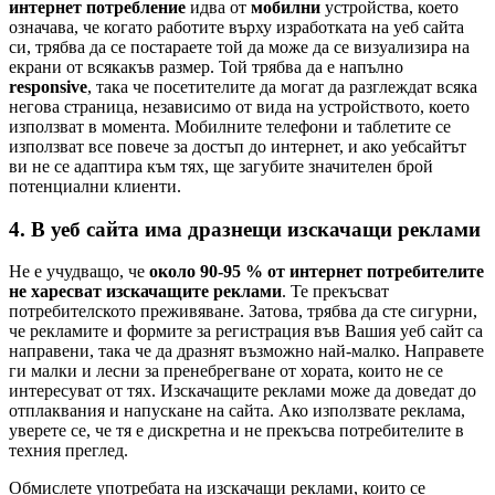
интернет потребление
идва от
мобилни
устройства, което
означава, че когато работите върху изработката на уеб сайта
си, трябва да се постараете той да може да се визуализира на
екрани от всякакъв размер. Той трябва да е напълно
responsive
, така че посетителите да могат да разглеждат всяка
негова страница, независимо от вида на устройството, което
използват в момента. Мобилните телефони и таблетите се
използват все повече за достъп до интернет, и ако уебсайтът
ви не се адаптира към тях, ще загубите значителен брой
потенциални клиенти.
4. В уеб сайта има дразнещи изскачащи реклами
Не е учудващо, че
около 90-95 % от интернет потребителите
не харесват изскачащите реклами
. Те прекъсват
потребителското преживяване. Затова, трябва да сте сигурни,
че рекламите и формите за регистрация във Вашия уеб сайт са
направени, така че да дразнят възможно най-малко. Направете
ги малки и лесни за пренебрегване от хората, които не се
интересуват от тях. Изскачащите реклами може да доведат до
отплаквания и напускане на сайта. Ако използвате реклама,
уверете се, че тя е дискретна и не прекъсва потребителите в
техния преглед.
Обмислете употребата на изскачащи реклами, които се