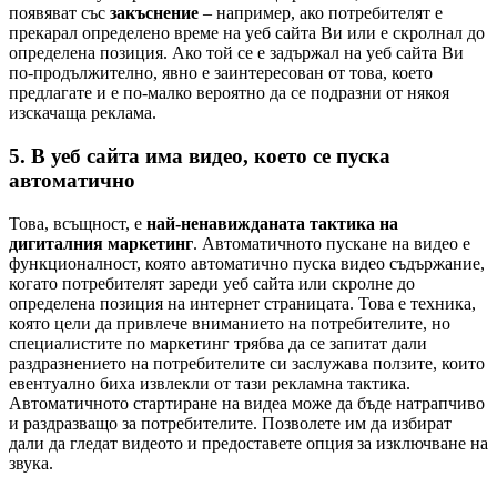
появяват със
закъснение
– например, ако потребителят е
прекарал определено време на уеб сайта Ви или е скролнал до
определена позиция. Ако той се е задържал на уеб сайта Ви
по-продължително, явно е заинтересован от това, което
предлагате и е по-малко вероятно да се подразни от някоя
изскачаща реклама.
5. В уеб сайта има видео, което се пуска
автоматично
Това, всъщност, е
най-ненавижданата тактика на
дигиталния маркетинг
. Автоматичното пускане на видео е
функционалност, която автоматично пуска видео съдържание,
когато потребителят зареди уеб сайта или скролне до
определена позиция на интернет страницата. Това е техника,
която цели да привлече вниманието на потребителите, но
специалистите по маркетинг трябва да се запитат дали
раздразнението на потребителите си заслужава ползите, които
евентуално биха извлекли от тази рекламна тактика.
Автоматичното стартиране на видеа може да бъде натрапчиво
и раздразващо за потребителите. Позволете им да избират
дали да гледат видеото и предоставете опция за изключване на
звука.