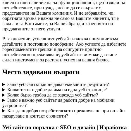
клиенти или наличие на чат функционалност, ще позволи на
потребителите, при нужда, лесно да се свържат с
представител на Вашата компания. И не забравяйте, че
обратната връзка е важна не само за Вашите клиенти, тя е
важна и за Вас самите, за Вашия бранд и качеството на
предлаганите от него услуги.
В заключение, успешният уебсайт изисква внимание към
детайлите и постоянно подобрение. Ако успеете да избегнете
гореспоменатите грешки и да осигурите приятно
потребителско преживяване, уебсайтът ви може да стане
силен инструмент за растеж и успех на вашия бизнес.
Често задавани въпроси
Защо уеб сайтът ми не дава очакваните резултати?
Колко текст е добре да има на една уеб страница?
Колко бързо трябва да се зарежда уеб сайтът?
Защо е важно уеб сайтът да работи добре на мобилни
устройства?
Как да подобря потребителското преживяване при онлайн
пазаруване и контакт с клиенти?
Уеб сайт по поръчка с SEO и дизайн | Изработка