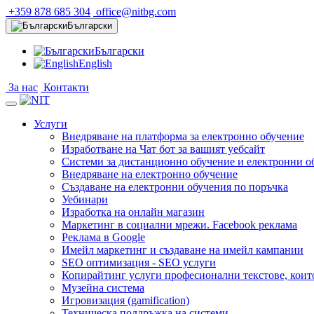
+359 878 685 304
office@nitbg.com
Български
Български
English
За нас
Контакти
Услуги
Внедряване на платформа за електронно обучение
Изработване на Чат бот за вашият уебсайт
Системи за дистанционно обучение и електронни о
Внедряване на електронно обучение
Създаване на електронни обучения по поръчка
Уебинари
Изработка на онлайн магазин
Маркетинг в социални мрежи. Facebook реклама
Реклама в Google
Имейл маркетинг и създаване на имейл кампании
SEO оптимизация - SEO услуги
Копирайтинг услуги професионални текстове, коит
Музейна система
Игровизация (gamification)
Техническа поддръжка на системи