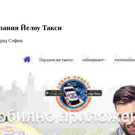
мпания Йелоу Такси
град София.