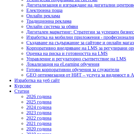
Дигитализация и изграждане на дигитални центров
Електронна поща
Онлайн реклама
Традиционна реклама
Онлайн система за обяви
Дигитален маркетинг: Стратегии за успешен бизнес
Изработка на мобилни приложения - професионалн
Създаване на съдържание за сайтове и онлайн мага
Корпоративно внедряване на LMS за регулирани о
Оценка на риска и готовността на LMS
Управление и регулаторно съответствие на LMS
Локализация на eLearning обучения
Готови корпоративни обучения за служители
GEO оптимизация от НИТ – услуга за видимост в A
Изработка на уеб сайт
Курсове
Статии
2026 година
2025 година
2024 година
2023 година
2022 година
2021 година
2020 година