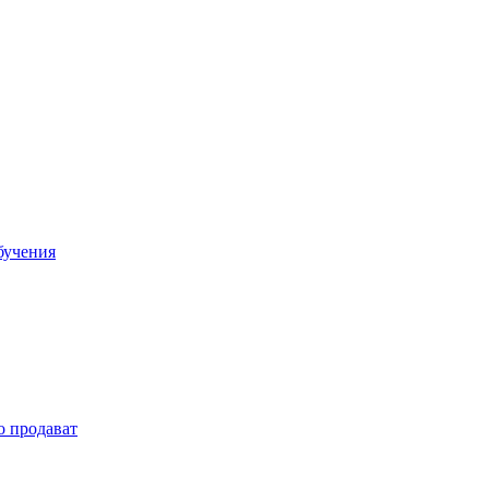
бучения
о продават