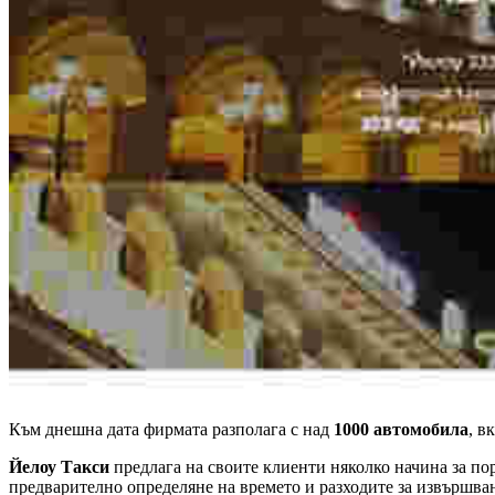
Към днешна дата фирмата разполага с над
1000 автомобила
, в
Йелоу Такси
предлага на своите клиенти няколко начина за пор
предварително определяне на времето и разходите за извършва