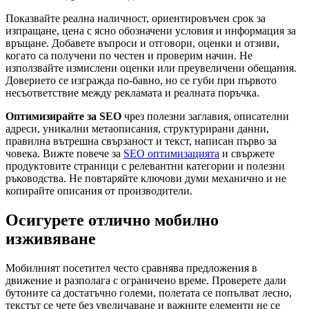
Показвайте реална наличност, ориентировъчен срок за
изпращане, цена с ясно обозначени условия и информация за
връщане. Добавете въпроси и отговори, оценки и отзиви,
когато са получени по честен и проверим начин. Не
използвайте измислени оценки или преувеличени обещания.
Доверието се изгражда по-бавно, но се губи при първото
несъответствие между рекламата и реалната поръчка.
Оптимизирайте за SEO
чрез полезни заглавия, описателни
адреси, уникални метаописания, структурирани данни,
правилна вътрешна свързаност и текст, написан първо за
човека. Вижте повече за
SEO оптимизацията
и свържете
продуктовите страници с релевантни категории и полезни
ръководства. Не повтаряйте ключови думи механично и не
копирайте описания от производители.
Осигурете отлично мобилно
изживяване
Мобилният посетител често сравнява предложения в
движение и разполага с ограничено време. Проверете дали
бутоните са достатъчно големи, полетата се попълват лесно,
текстът се чете без увеличаване и важните елементи не се