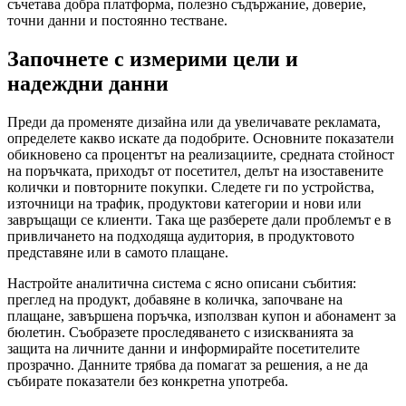
съчетава добра платформа, полезно съдържание, доверие,
точни данни и постоянно тестване.
Започнете с измерими цели и
надеждни данни
Преди да променяте дизайна или да увеличавате рекламата,
определете какво искате да подобрите. Основните показатели
обикновено са процентът на реализациите, средната стойност
на поръчката, приходът от посетител, делът на изоставените
колички и повторните покупки. Следете ги по устройства,
източници на трафик, продуктови категории и нови или
завръщащи се клиенти. Така ще разберете дали проблемът е в
привличането на подходяща аудитория, в продуктовото
представяне или в самото плащане.
Настройте аналитична система с ясно описани събития:
преглед на продукт, добавяне в количка, започване на
плащане, завършена поръчка, използван купон и абонамент за
бюлетин. Съобразете проследяването с изискванията за
защита на личните данни и информирайте посетителите
прозрачно. Данните трябва да помагат за решения, а не да
събирате показатели без конкретна употреба.