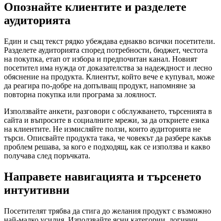
Опознайте клиентите и разделете
аудиторията
Един и същ текст рядко убеждава еднакво всички посетители.
Разделете аудиторията според потребности, бюджет, честота
на покупка, етап от избора и предпочитан канал. Новият
посетител има нужда от доказателства за надеждност и лесно
обяснение на продукта. Клиентът, който вече е купувал, може
да реагира по-добре на допълващ продукт, напомняне за
повторна покупка или програма за лоялност.
Използвайте анкети, разговори с обслужването, търсенията в
сайта и въпросите в социалните мрежи, за да откриете езика
на клиентите. Не измисляйте ползи, които аудиторията не
търси. Описвайте продукта така, че човекът да разбере какъв
проблем решава, за кого е подходящ, как се използва и какво
получава след поръчката.
Направете навигацията и търсенето
интуитивни
Посетителят трябва да стига до желания продукт с възможно
най-малко усилия. Използвайте ясни категории, логични