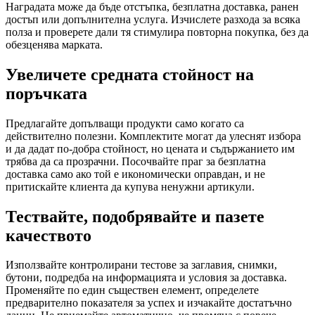
Наградата може да бъде отстъпка, безплатна доставка, ранен
достъп или допълнителна услуга. Изчислете разхода за всяка
полза и проверете дали тя стимулира повторна покупка, без да
обезценява марката.
Увеличете средната стойност на
поръчката
Предлагайте допълващи продукти само когато са
действително полезни. Комплектите могат да улеснят избора
и да дадат по-добра стойност, но цената и съдържанието им
трябва да са прозрачни. Посочвайте праг за безплатна
доставка само ако той е икономически оправдан, и не
притискайте клиента да купува ненужни артикули.
Тествайте, подобрявайте и пазете
качеството
Използвайте контролирани тестове за заглавия, снимки,
бутони, подредба на информацията и условия за доставка.
Променяйте по един съществен елемент, определете
предварително показателя за успех и изчакайте достатъчно