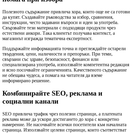
Полезното съдържание привлича хора, които още не са готови
да купят. Създавайте ръководства за избор, сравнения,
инструкции, често задавани въпроси и идеи за употреба.
Свързвайте тези материали с подходящи продукти чрез
естествени анкори. Така клиентът получава контекст, а
магазинът изгражда тематична експертност.
Поддържайте информацията точна и преглеждайте остарели
твърдения, цени, наличности и препоръки. При теми,
свързани със здраве, безопасност, финанси или
специализирана употреба, използвайте компетентна редакция
и ясно посочвайте ограниченията. Качественото съдържание
не обещава чудеса, а помага на читателя да вземе
информирано решение.
Комбинирайте SEO, реклама и
социални канали
SEO привлича трафик чрез полезни страници, а платената
реклама може да ускори достигането до хора с конкретно
намерение. Не насочвайте всички посетители към началната
страница. Използвайте целеви страници, които съответстват