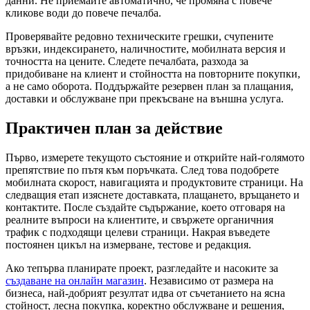
данни. Не приемайте автоматично, че промяна с повече
кликове води до повече печалба.
Проверявайте редовно техническите грешки, счупените
връзки, индексирането, наличностите, мобилната версия и
точността на цените. Следете печалбата, разхода за
придобиване на клиент и стойността на повторните покупки,
а не само оборота. Поддържайте резервен план за плащания,
доставки и обслужване при прекъсване на външна услуга.
Практичен план за действие
Първо, измерете текущото състояние и открийте най-голямото
препятствие по пътя към поръчката. След това подобрете
мобилната скорост, навигацията и продуктовите страници. На
следващия етап изяснете доставката, плащането, връщането и
контактите. После създайте съдържание, което отговаря на
реалните въпроси на клиентите, и свържете органичния
трафик с подходящи целеви страници. Накрая въведете
постоянен цикъл на измерване, тестове и редакция.
Ако тепърва планирате проект, разгледайте и насоките за
създаване на онлайн магазин
. Независимо от размера на
бизнеса, най-добрият резултат идва от съчетанието на ясна
стойност, лесна покупка, коректно обслужване и решения,