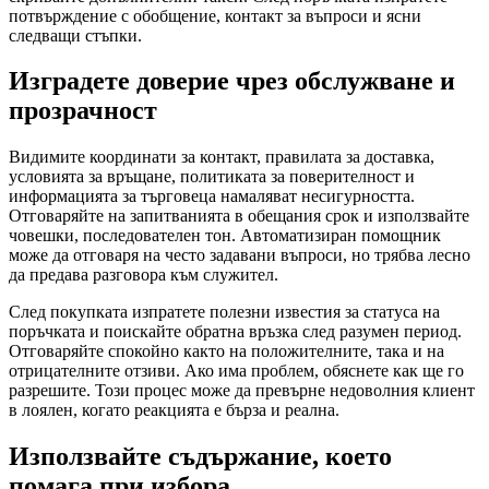
потвърждение с обобщение, контакт за въпроси и ясни
следващи стъпки.
Изградете доверие чрез обслужване и
прозрачност
Видимите координати за контакт, правилата за доставка,
условията за връщане, политиката за поверителност и
информацията за търговеца намаляват несигурността.
Отговаряйте на запитванията в обещания срок и използвайте
човешки, последователен тон. Автоматизиран помощник
може да отговаря на често задавани въпроси, но трябва лесно
да предава разговора към служител.
След покупката изпратете полезни известия за статуса на
поръчката и поискайте обратна връзка след разумен период.
Отговаряйте спокойно както на положителните, така и на
отрицателните отзиви. Ако има проблем, обяснете как ще го
разрешите. Този процес може да превърне недоволния клиент
в лоялен, когато реакцията е бърза и реална.
Използвайте съдържание, което
помага при избора