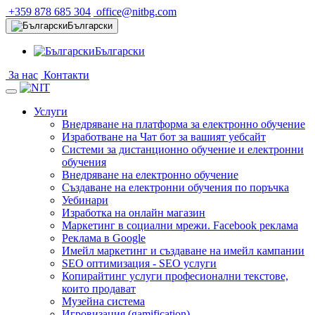
+359 878 685 304
office@nitbg.com
Български
Български
За нас
Контакти
Услуги
Внедряване на платформа за електронно обучение
Изработване на Чат бот за вашият уебсайт
Системи за дистанционно обучение и електронни
обучения
Внедряване на електронно обучение
Създаване на електронни обучения по поръчка
Уебинари
Изработка на онлайн магазин
Маркетинг в социални мрежи. Facebook реклама
Реклама в Google
Имейл маркетинг и създаване на имейл кампании
SEO оптимизация - SEO услуги
Копирайтинг услуги професионални текстове,
които продават
Музейна система
Игровизация (gamification)