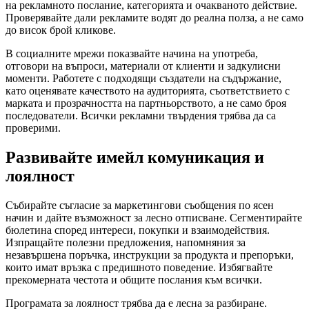
на рекламното послание, категорията и очакваното действие.
Проверявайте дали рекламите водят до реална полза, а не само
до висок брой кликове.
В социалните мрежи показвайте начина на употреба,
отговори на въпроси, материали от клиенти и задкулисни
моменти. Работете с подходящи създатели на съдържание,
като оценявате качеството на аудиторията, съответствието с
марката и прозрачността на партньорството, а не само броя
последователи. Всички рекламни твърдения трябва да са
проверими.
Развивайте имейл комуникация и
лоялност
Събирайте съгласие за маркетингови съобщения по ясен
начин и дайте възможност за лесно отписване. Сегментирайте
бюлетина според интереси, покупки и взаимодействия.
Изпращайте полезни предложения, напомняния за
незавършена поръчка, инструкции за продукта и препоръки,
които имат връзка с предишното поведение. Избягвайте
прекомерната честота и общите послания към всички.
Програмата за лоялност трябва да е лесна за разбиране.