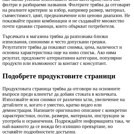
филтри и разбираеми названия. Филтрите трябва да отговарят
на реалните критерии за избор, например размер, материал,
съвместимост, цвят, предназначение или ценови диапазон. Не
показвайте празни комбинации и не създавайте множество
почти еднакви страници, които объркват потребителя.
Търсачката в магазина трябва да разпознава близки
изписвания, синоними и често допускани грешки.
Резултатите трябва да показват снимка, цена, наличност и
основна характеристика още на ниво списък. Ако няма
резултат, предложете алтернативни категории, популярни
продукти или възможност за контакт с консултант.
Подобрете продуктовите страници
Продуктовата страница трябва да отговори на основните
въпроси преди клиентът да добави стоката в количката.
Използвайте ясни снимки от различни ъгли, увеличение на
детайлите и, когато е уместно, кратко видео или
демонстрация. Напишете оригинално описание с конкретни
характеристики, ползи, размери, материали, инструкции за
употреба и ограничения. Подреждайте информацията така, че
най-важното да се вижда без излишно превъртане, но
оставяйте подробностите достъпни.