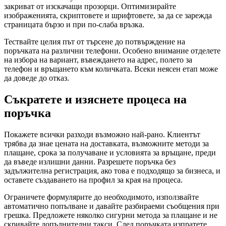
закриват от изскачащи прозорци. Оптимизирайте
изображенията, скриптовете и шрифтовете, за да се зарежда
страницата бързо и при по-слаба връзка.
Тествайте целия път от търсене до потвърждение на
поръчката на различни телефони. Особено внимание отделете
на избора на вариант, въвеждането на адрес, полето за
телефон и връщането към количката. Всеки неясен етап може
да доведе до отказ.
Съкратете и изяснете процеса на
поръчка
Покажете всички разходи възможно най-рано. Клиентът
трябва да знае цената на доставката, възможните методи за
плащане, срока за получаване и условията за връщане, преди
да въведе излишни данни. Разрешете поръчка без
задължителна регистрация, ако това е подходящо за бизнеса, и
оставете създаването на профил за края на процеса.
Ограничете формулярите до необходимото, използвайте
автоматично попълване и давайте разбираеми съобщения при
грешка. Предложете няколко сигурни метода за плащане и не
скривайте допълнителни такси. След поръчката изпратете