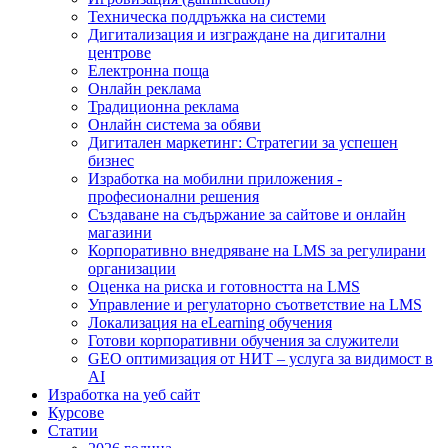
Техническа поддръжка на системи
Дигитализация и изграждане на дигитални
центрове
Електронна поща
Онлайн реклама
Традиционна реклама
Онлайн система за обяви
Дигитален маркетинг: Стратегии за успешен
бизнес
Изработка на мобилни приложения -
професионални решения
Създаване на съдържание за сайтове и онлайн
магазини
Корпоративно внедряване на LMS за регулирани
организации
Оценка на риска и готовността на LMS
Управление и регулаторно съответствие на LMS
Локализация на eLearning обучения
Готови корпоративни обучения за служители
GEO оптимизация от НИТ – услуга за видимост в
AI
Изработка на уеб сайт
Курсове
Статии