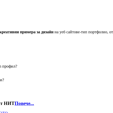
креативни примера за дизайн
на уеб сайтове-тип портфолио, от
In профил?
си?
 от НИТ
Повече...