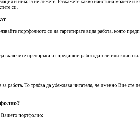
мация и никога не лъжете. Разкажете какво наистина можете и ка
тите си.
ват
лзвайте портфолиото си да таргетирате вида работа, която предп
 да включите препоръки от предишни работодатели или клиенти. 
е за работа. То трябва да убеждава читателя, че именно Вие сте 
тфолио?
в Вашето портфолио: