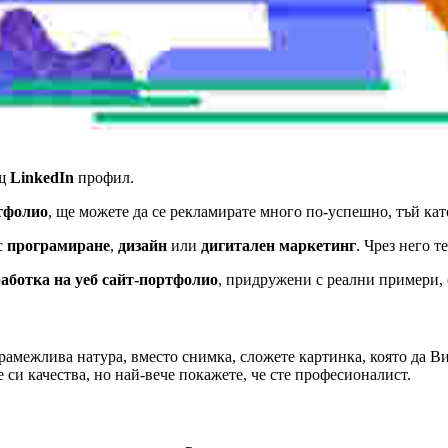
ащ
LinkedIn
профил.
тфолио
, ще можете да се рекламирате много по-успешно, тъй кат
с
програмиране
,
дизайн
или
дигитален маркетинг
. Чрез него т
работка на уеб сайт-портфолио
, придружени с реални примери, 
срамежлива натура, вместо снимка, сложете картинка, която да Ви
 си качества, но най-вече покажете, че сте професионалист.