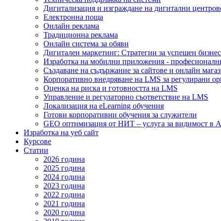
Дигитализация и изграждане на дигитални центров
Електронна поща
Онлайн реклама
Традиционна реклама
Онлайн система за обяви
Дигитален маркетинг: Стратегии за успешен бизнес
Изработка на мобилни приложения - професионалн
Създаване на съдържание за сайтове и онлайн мага
Корпоративно внедряване на LMS за регулирани о
Оценка на риска и готовността на LMS
Управление и регулаторно съответствие на LMS
Локализация на eLearning обучения
Готови корпоративни обучения за служители
GEO оптимизация от НИТ – услуга за видимост в A
Изработка на уеб сайт
Курсове
Статии
2026 година
2025 година
2024 година
2023 година
2022 година
2021 година
2020 година