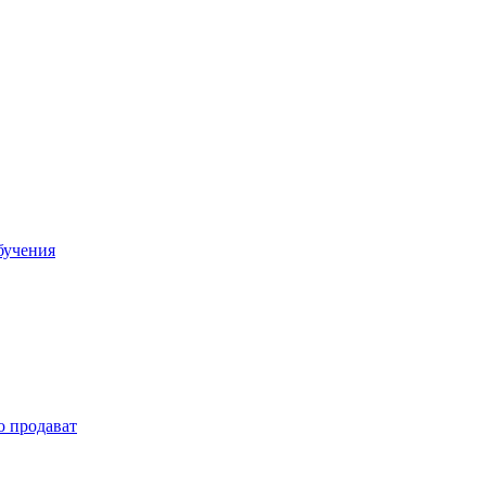
бучения
о продават