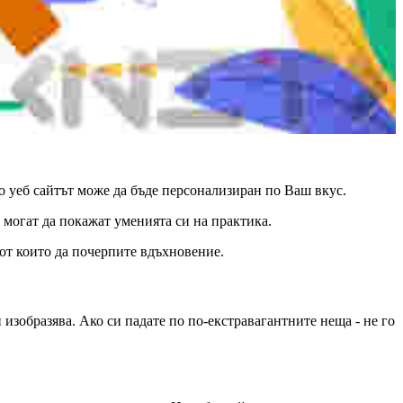
о уеб сайтът може да бъде персонализиран по Ваш вкус.
е могат да покажат уменията си на практика.
от които да почерпите вдъхновение.
 изобразява. Ако си падате по по-екстравагантните неща - не го