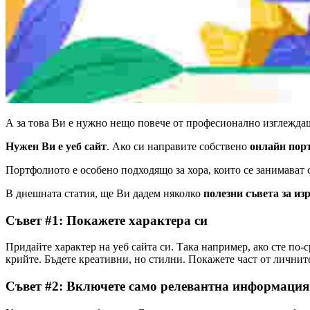
А за това Ви е нужно нещо повече от професионално изглежд
Нужен Ви е уеб сайт
. Ако си направите собствено
онлайн пор
Портфолиото е особено подходящо за хора, които се занимават 
В днешната статия, ще Ви дадем няколко
полезни съвета за из
Съвет #1: Покажете характера си
Придайте характер на уеб сайта си. Така например, ако сте по-
крийте. Бъдете креативни, но стилни. Покажете част от личните
Съвет #2: Включете само релевантна информация