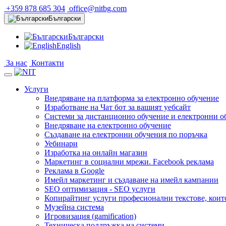
+359 878 685 304
office@nitbg.com
Български
Български
English
За нас
Контакти
Услуги
Внедряване на платформа за електронно обучение
Изработване на Чат бот за вашият уебсайт
Системи за дистанционно обучение и електронни о
Внедряване на електронно обучение
Създаване на електронни обучения по поръчка
Уебинари
Изработка на онлайн магазин
Маркетинг в социални мрежи. Facebook реклама
Реклама в Google
Имейл маркетинг и създаване на имейл кампании
SEO оптимизация - SEO услуги
Копирайтинг услуги професионални текстове, коит
Музейна система
Игровизация (gamification)
Техническа поддръжка на системи