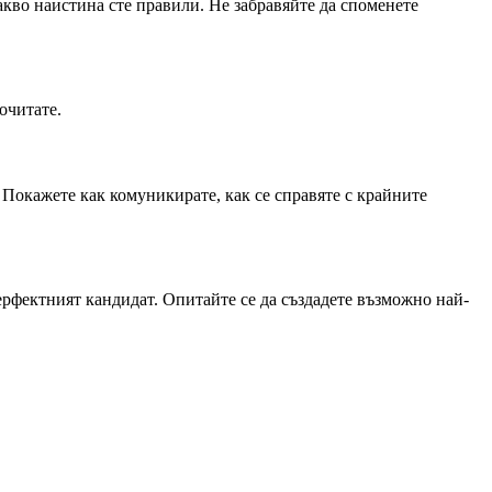
кво наистина сте правили. Не забравяйте да споменете
очитате.
Покажете как комуникирате, как се справяте с крайните
перфектният кандидат. Опитайте се да създадете възможно най-