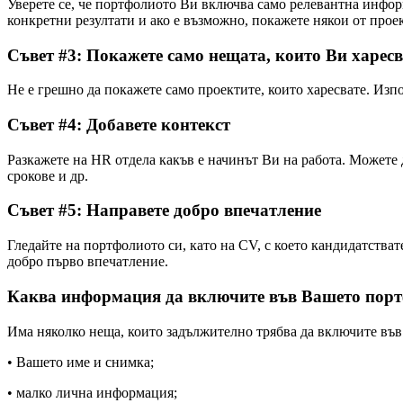
Уверете се, че портфолиото Ви включва само релевантна инфор
конкретни резултати и ако е възможно, покажете някои от проек
Съвет #3: Покажете само нещата, които Ви харес
Не е грешно да покажете само проектите, които харесвате. Изпо
Съвет #4: Добавете контекст
Разкажете на HR отдела какъв е начинът Ви на работа. Можете
срокове и др.
Съвет #5: Направете добро впечатление
Гледайте на портфолиото си, като на CV, с което кандидатстват
добро първо впечатление.
Каква информация да включите във Вашето пор
Има няколко неща, които задължително трябва да включите въ
• Вашето име и снимка;
• малко лична информация;