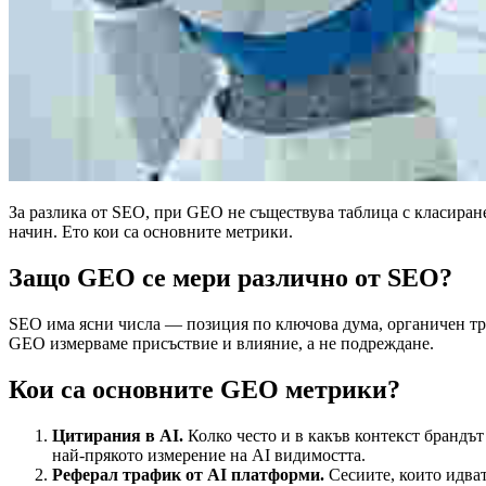
За разлика от SEO, при GEO не съществува таблица с класиране,
начин. Ето кои са основните метрики.
Защо GEO се мери различно от SEO?
SEO има ясни числа — позиция по ключова дума, органичен тра
GEO измерваме присъствие и влияние, а не подреждане.
Кои са основните GEO метрики?
Цитирания в AI.
Колко често и в какъв контекст брандът 
най-прякото измерение на AI видимостта.
Реферал трафик от AI платформи.
Сесиите, които идват 