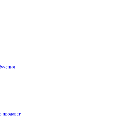
бучения
о продават