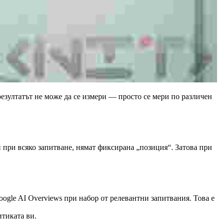
 резултатът не може да се измери — просто се мери по различен
 при всяко запитване, нямат фиксирана „позиция“. Затова при
Google AI Overviews при набор от релевантни запитвания. Това е
итиката ви.