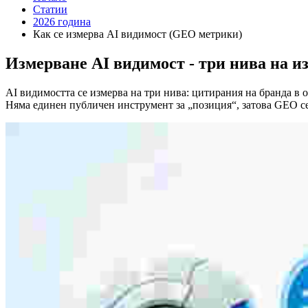
Статии
2026 година
Как се измерва AI видимост (GEO метрики)
Измерване AI видимост - три нива на и
AI видимостта се измерва на три нива: цитирания на бранда в о
Няма единен публичен инструмент за „позиция“, затова GEO се