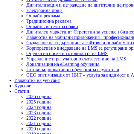
Дигитализация и изграждане на дигитални центров
Електронна поща
Онлайн реклама
Традиционна реклама
Онлайн система за обяви
Дигитален маркетинг: Стратегии за успешен бизнес
Изработка на мобилни приложения - професионалн
Създаване на съдържание за сайтове и онлайн мага
Корпоративно внедряване на LMS за регулирани о
Оценка на риска и готовността на LMS
Управление и регулаторно съответствие на LMS
Локализация на eLearning обучения
Готови корпоративни обучения за служители
GEO оптимизация от НИТ – услуга за видимост в A
Изработка на уеб сайт
Курсове
Статии
2026 година
2025 година
2024 година
2023 година
2022 година
2021 година
2020 година