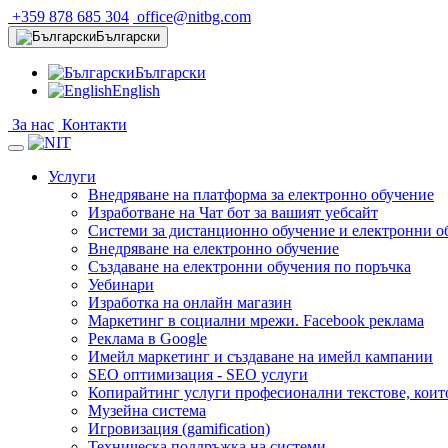
+359 878 685 304
office@nitbg.com
Български
Български
English
За нас
Контакти
Услуги
Внедряване на платформа за електронно обучение
Изработване на Чат бот за вашият уебсайт
Системи за дистанционно обучение и електронни о
Внедряване на електронно обучение
Създаване на електронни обучения по поръчка
Уебинари
Изработка на онлайн магазин
Маркетинг в социални мрежи. Facebook реклама
Реклама в Google
Имейл маркетинг и създаване на имейл кампании
SEO оптимизация - SEO услуги
Копирайтинг услуги професионални текстове, коит
Музейна система
Игровизация (gamification)
Техническа поддръжка на системи