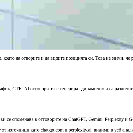
 която да отворите и да видите позицията си. Това не значи, че
фик, CTR. AI отговорите се генерират динамично и са различни
ви се споменава в отговорите на ChatGPT, Gemini, Perplexity и 
от източници като chatgpt.com и perplexity.ai, видими в уеб анал