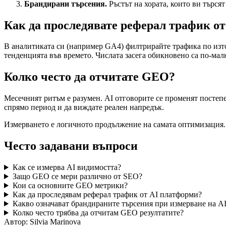
Брандирани търсения.
Ръстът на хората, които ви търсят
Как да проследявате реферал трафик от
В аналитиката си (например GA4) филтрирайте трафика по източн
тенденцията във времето. Числата засега обикновено са по-малк
Колко често да отчитате GEO?
Месечният ритъм е разумен. AI отговорите се променят постепе
спрямо период и да виждате реален напредък.
Измерването е логичното продължение на самата оптимизация.
Често задавани въпроси
Как се измерва AI видимостта?
Защо GEO се мери различно от SEO?
Кои са основните GEO метрики?
Как да проследявам реферал трафик от AI платформи?
Какво означават брандираните търсения при измерване на A
Колко често трябва да отчитам GEO резултатите?
Автор:
Silvia Marinova