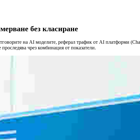
змерване без класиране
тговорите на AI моделите, реферал трафик от AI платформи (Chat
 проследява чрез комбинация от показатели.