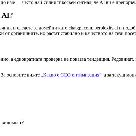
 по име — често най-силният косвен сигнал, че AI ви е препоръч
 AI?
ик и следете за домейни като chatgpt.com, perplexity.ai и подоб
и от органичните, но растат стабилно и качеството на тези посет
нно, а еднократната проверка не показва тенденция. Редовният,
 За основите вижте
„Какво е GEO оптимизация“
, а за текущ мо
I видимост?