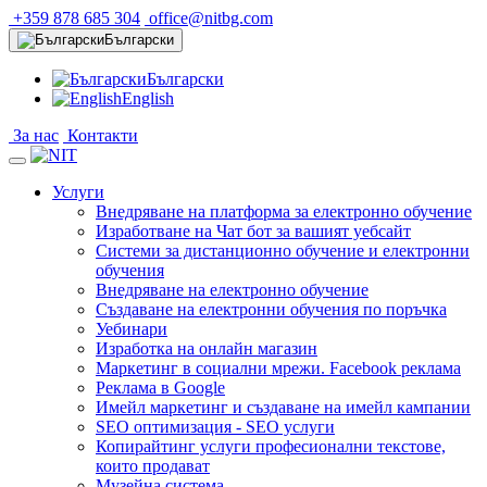
+359 878 685 304
office@nitbg.com
Български
Български
English
За нас
Контакти
Услуги
Внедряване на платформа за електронно обучение
Изработване на Чат бот за вашият уебсайт
Системи за дистанционно обучение и електронни
обучения
Внедряване на електронно обучение
Създаване на електронни обучения по поръчка
Уебинари
Изработка на онлайн магазин
Маркетинг в социални мрежи. Facebook реклама
Реклама в Google
Имейл маркетинг и създаване на имейл кампании
SEO оптимизация - SEO услуги
Копирайтинг услуги професионални текстове,
които продават
Музейна система