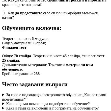
10. Как да се справите със
сценичната треска
и
въпросите
в
края на презентацията?
11. Как
да представите себе
си по най-добрия възможен
начин?
Обучението включва:
Теоретична част:
6 модула
;
Видео материали:
6 броя
;
Финален тест
.
Общо:
70 слайда
. Теоретична част:
45 слайда
, финален тест:
25 слайда
.
Допълнителни материали:
Текстови материали към
обучението
.
Брой интеракции:
286
.
Често задавани въпроси
За кого е подходящо електронното обучение „Как се прави
презентация?“
Какво ще ми помогне да подобря това обучение?
Какви теми са включени в програмата на обучението?