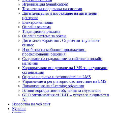
Игровизация (gamification)
Техническа поддръжка на системи
Дигитализация и изграждане на дигитални
центрове
Електронна поща
Онлайн реклама
Традиционна реклама
Онлайн система за обяви
Дигитален маркетинг: Стратегии за успешен
бизнес
Изработка на мобилни приложения -
професионални решения
Създаване на съдържание за сайтове и онлайн
магазини
Корпоративно внедряване на LMS за регулирани
организации
Оценка на риска и готовността на LMS
Управление и регулаторно съответствие на LMS
Локализация на eLearning обучения
Готови корпоративни обучения за служители
GEO оптимизация от НИТ – услуга за видимост в
AI
Изработка на уеб сайт
Курсове