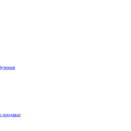
бучения
о продават