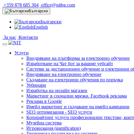
+359 878 685 304
office@nitbg.com
Български
Български
English
За нас
Контакти
Услуги
Внедряване на платформа за електронно обучение
Изработване на Чат бот за вашият уебсайт
Системи за дистанционно обучение и електронни о
Внедряване на електронно обучение
Създаване на електронни обучения по поръчка
Уебинари
Изработка на онлайн магазин
Маркетинг в социални мрежи. Facebook реклама
Реклама в Google
Имейл маркетинг и създаване на имейл кампании
SEO оптимизация - SEO услуги
Копирайтинг услуги професионални текстове, коит
Музейна система
Игровизация (gamification)
Техническа поддръжка на системи