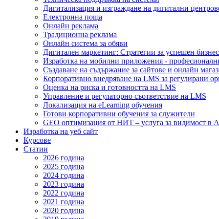
Дигитализация и изграждане на дигитални центров
Електронна поща
Онлайн реклама
Традиционна реклама
Онлайн система за обяви
Дигитален маркетинг: Стратегии за успешен бизнес
Изработка на мобилни приложения - професионалн
Създаване на съдържание за сайтове и онлайн мага
Корпоративно внедряване на LMS за регулирани о
Оценка на риска и готовността на LMS
Управление и регулаторно съответствие на LMS
Локализация на eLearning обучения
Готови корпоративни обучения за служители
GEO оптимизация от НИТ – услуга за видимост в A
Изработка на уеб сайт
Курсове
Статии
2026 година
2025 година
2024 година
2023 година
2022 година
2021 година
2020 година