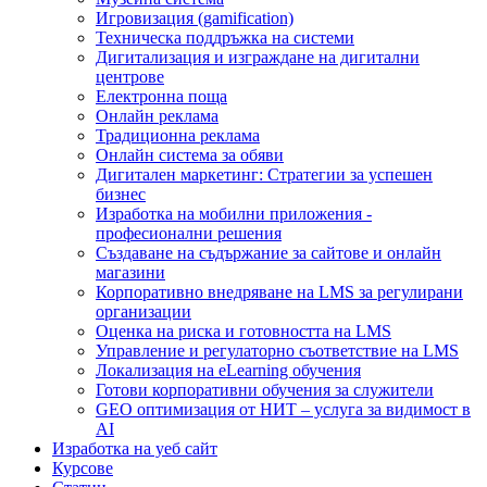
Игровизация (gamification)
Техническа поддръжка на системи
Дигитализация и изграждане на дигитални
центрове
Електронна поща
Онлайн реклама
Традиционна реклама
Онлайн система за обяви
Дигитален маркетинг: Стратегии за успешен
бизнес
Изработка на мобилни приложения -
професионални решения
Създаване на съдържание за сайтове и онлайн
магазини
Корпоративно внедряване на LMS за регулирани
организации
Оценка на риска и готовността на LMS
Управление и регулаторно съответствие на LMS
Локализация на eLearning обучения
Готови корпоративни обучения за служители
GEO оптимизация от НИТ – услуга за видимост в
AI
Изработка на уеб сайт
Курсове