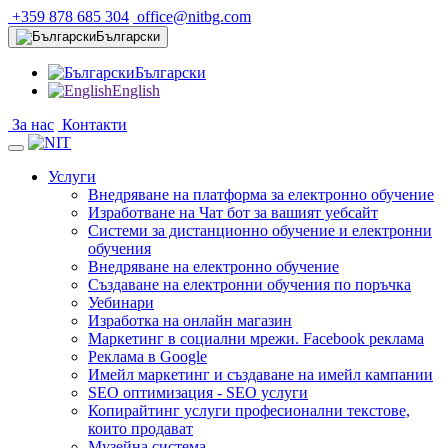
+359 878 685 304
office@nitbg.com
Български
Български
English
За нас
Контакти
Услуги
Внедряване на платформа за електронно обучение
Изработване на Чат бот за вашият уебсайт
Системи за дистанционно обучение и електронни
обучения
Внедряване на електронно обучение
Създаване на електронни обучения по поръчка
Уебинари
Изработка на онлайн магазин
Маркетинг в социални мрежи. Facebook реклама
Реклама в Google
Имейл маркетинг и създаване на имейл кампании
SEO оптимизация - SEO услуги
Копирайтинг услуги професионални текстове,
които продават
Музейна система