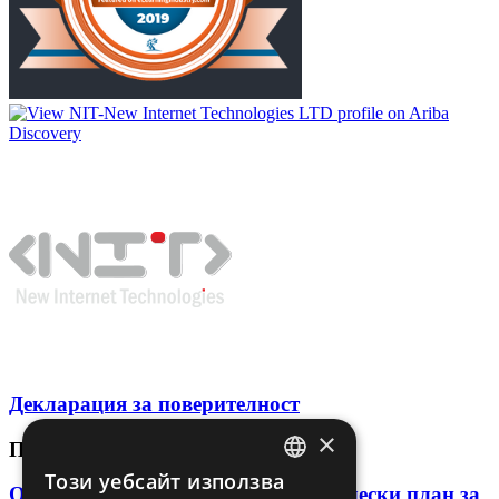
Декларация за поверителност
×
ПОСЛЕДНИ СТАТИИ
Този уебсайт използва
BULGARIAN
Обучение на нов търговец: практически план за