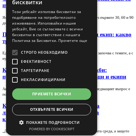
бисквитки
първите 30, 60 и 90 дни
ENGLISH
Този уебсайт използва бисквитки за
подобряване на потребителското
Ясен и приложим план за обучение на нов търговец през първите 30, 60 и 90
дни. Статията показва как да…
изживяване. Използвайки нашия
уебсайт, Вие се съгласявате с всички
Програма за обучение на търговски екип: какво
бисквитки в съответствие с нашата
трябва да включва
Политика за Бисквитки.
Прочетете още
СТРОГО НЕОБХОДИМО
Една добра програма за обучение на търговски екип не започва с темите, а с
нуждите на бизнеса. Ако обучението…
ЕФЕКТИВНОСТ
Как да изберете обучение по продажби:
ТАРГЕТИРАНЕ
практическо ръководство за търговци и екипи
НЕКЛАСИФИЦИРАНИ
Ако вече знаете, че ви трябва обучение по продажби, следващият въпрос е
ПРИЕМЕТЕ ВСИЧКИ
по-важен: какъв точно тип обучение…
Какво учи „Дяволът носи Прада“ за
ОТХВЪРЛЕТЕ ВСИЧКИ
лидерството, амбицията и цената на
корпоративния успех
ПОКАЖЕТЕ ПОДРОБНОСТИ
POWERED BY COOKIESCRIPT
„Дяволът носи Прада“ остава актуална не заради модната среда, а защото