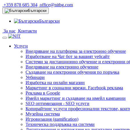
+359 878 685 304
office@nitbg.com
Български
Български
За нас
Контакти
Услуги
Внедряване на платформа за електронно обучение
Изработване на Чат бот за вашият уебсайт
Системи за дистанционно обучение и електронни о
Внедряване на електронно обучение
Създаване на електронни обучения по поръчка
Уебинари
Изработка на онлайн магазин
Маркетинг в социални мрежи. Facebook реклама
Реклама в Google
Имейл маркетинг и създаване на имейл кампании
SEO оптимизация - SEO услуги
Копирайтинг услуги професионални текстове, коит
Музейна система
Игровизация (gamification)
Техническа поддръжка на системи
Дигитализация и изграждане на дигитални центров