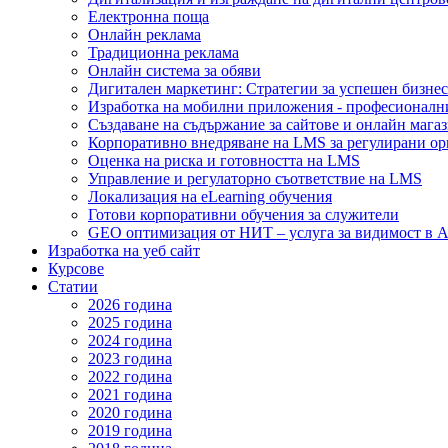
Електронна поща
Онлайн реклама
Традиционна реклама
Онлайн система за обяви
Дигитален маркетинг: Стратегии за успешен бизнес
Изработка на мобилни приложения - професионалн
Създаване на съдържание за сайтове и онлайн мага
Корпоративно внедряване на LMS за регулирани о
Оценка на риска и готовността на LMS
Управление и регулаторно съответствие на LMS
Локализация на eLearning обучения
Готови корпоративни обучения за служители
GEO оптимизация от НИТ – услуга за видимост в A
Изработка на уеб сайт
Курсове
Статии
2026 година
2025 година
2024 година
2023 година
2022 година
2021 година
2020 година
2019 година