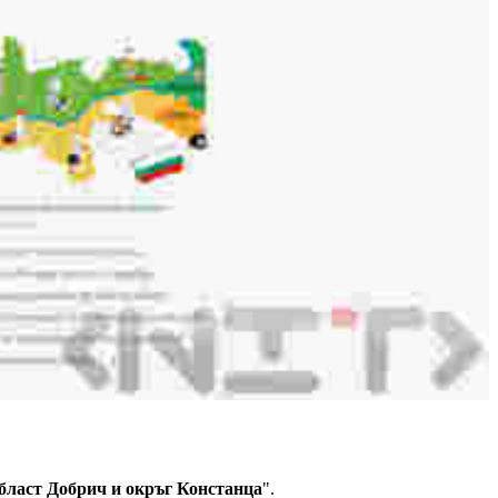
област Добрич и окръг Констанца
".