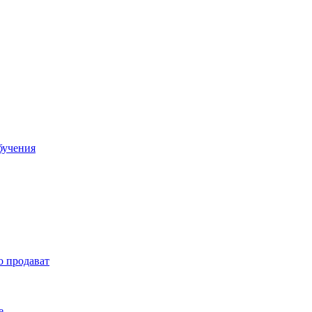
бучения
о продават
е