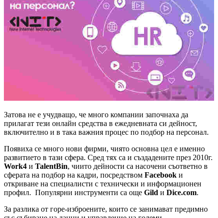
Затова не е учудващо, че много компании започнаха да
прилагат тези онлайн средства в ежедневната си дейност,
включително и в така важния процес по подбор на персонал.
Появиха се много нови фирми, чиято основна цел е именно
развитието в тази сфера. Сред тях са и създадените през 2010г.
Work4
и
TalentBin
, чиито дейности са насочени съответно в
сферата на подбор на кадри, посредством
Facebook
и
откриване на специалисти с технически и информационен
профил. Популярни инструменти са още
Gild
и
Dice.com
.
За разлика от горе-изброените, които се занимават предимно
със събиране на данни и управление на големи