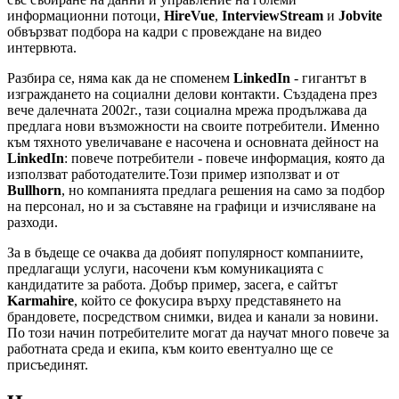
информационни потоци,
HireVue
,
InterviewStream
и
Jobvite
обвързват подбора на кадри с провеждане на видео
интервюта.
Разбира се, няма как да не споменем
LinkedIn
- гигантът в
изграждането на социални делови контакти. Създадена през
вече далечната 2002г., тази социална мрежа продължава да
предлага нови възможности на своите потребители. Именно
към тяхното увеличаване е насочена и основната дейност на
LinkedIn
: повече потребители - повече информация, която да
използват работодателите.Този пример използват и от
Bullhorn
, но компанията предлага решения на само за подбор
на персонал, но и за съставяне на графици и изчисляване на
разходи.
За в бъдеще се очаква да добият популярност компаниите,
предлагащи услуги, насочени към комуникацията с
кандидатите за работа. Добър пример, засега, е сайтът
Karmahire
, който се фокусира върху представянето на
брандовете, посредством снимки, видеа и канали за новини.
По този начин потребителите могат да научат много повече за
работната среда и екипа, към които евентуално ще се
присъединят.