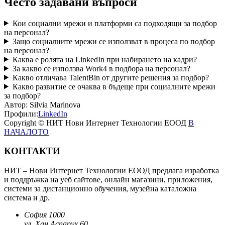
Често задавани въпроси
Кои социални мрежи и платформи са подходящи за подбор
на персонал?
Защо социалните мрежи се използват в процеса по подбор
на персонал?
Каква е ролята на LinkedIn при набирането на кадри?
За какво се използва Work4 в подбора на персонал?
Какво отличава TalentBin от другите решения за подбор?
Какво развитие се очаква в бъдеще при социалните мрежи
за подбор?
Автор:
Silvia Marinova
Профили:
LinkedIn
Copyright © НИТ Нови Интернет Технологии ЕООД
В
НАЧАЛОТО
КОНТАКТИ
НИТ – Нови Интернет Технологии ЕООД предлага изработка
и поддръжка на уеб сайтове, онлайн магазини, приложения,
системи за дистанционно обучения, музейна каталожна
система и др.
София 1000
ул. Хан Аспарух 60