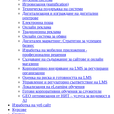
Игровизация (gamification)
Техническа поддръжка на системи
Дигитализация и изграждане на дигитални
центрове
Електронна поща
Онлайн реклама
Традиционна реклама
Онлайн система за обяви
Дигитален маркетинг: Стратегии за успешен
бизнес
Изработка на мобилни приложения -
професионални решения
Създаване на съдържание за сайтове и онлайн
магазини
Корпоративно внедряване на LMS за регулирани
организации
Оценка на риска и готовността на LMS
Управление и регулаторно съответствие на LMS
Локализация на eLearning обучения
Готови корпоративни обучения за служители
GEO оптимизация от НИТ – услуга за видимост в
AI
Изработка на уеб сайт
Курсове