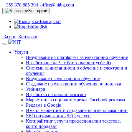
+359 878 685 304
office@nitbg.com
Български
Български
English
За нас
Контакти
Услуги
Внедряване на платформа за електронно обучение
Изработване на Чат бот за вашият уебсайт
Системи за дистанционно обучение и електронни
обучения
Внедряване на електронно обучение
Създаване на електронни обучения по поръчка
Уебинари
Изработка на онлайн магазин
Маркетинг в социални мрежи. Facebook реклама
Реклама в Google
Имейл маркетинг и създаване на имейл кампании
SEO оптимизация - SEO услуги
Копирайтинг услуги професионални текстове,
които продават
Музейна система