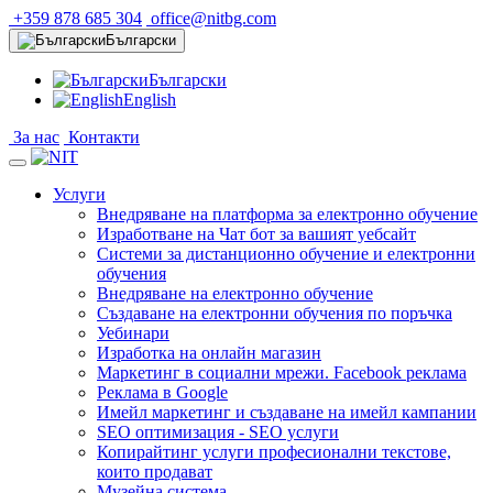
+359 878 685 304
office@nitbg.com
Български
Български
English
За нас
Контакти
Услуги
Внедряване на платформа за електронно обучение
Изработване на Чат бот за вашият уебсайт
Системи за дистанционно обучение и електронни
обучения
Внедряване на електронно обучение
Създаване на електронни обучения по поръчка
Уебинари
Изработка на онлайн магазин
Маркетинг в социални мрежи. Facebook реклама
Реклама в Google
Имейл маркетинг и създаване на имейл кампании
SEO оптимизация - SEO услуги
Копирайтинг услуги професионални текстове,
които продават
Музейна система