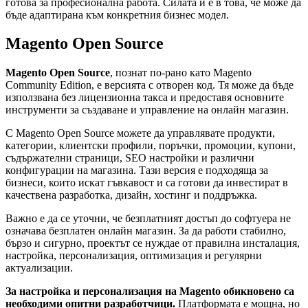
готова за професионална работа. Силата ѝ е в това, че може да
бъде адаптирана към конкретния бизнес модел.
Magento Open Source
Magento Open Source
, познат по-рано като Magento
Community Edition, е версията с отворен код. Тя може да бъде
използвана без лицензионна такса и предоставя основните
инструменти за създаване и управление на онлайн магазин.
С Magento Open Source можете да управлявате продукти,
категории, клиентски профили, поръчки, промоции, купони,
съдържателни страници, SEO настройки и различни
конфигурации на магазина. Тази версия е подходяща за
бизнеси, които искат гъвкавост и са готови да инвестират в
качествена разработка, дизайн, хостинг и поддръжка.
Важно е да се уточни, че безплатният достъп до софтуера не
означава безплатен онлайн магазин. За да работи стабилно,
бързо и сигурно, проектът се нуждае от правилна инсталация,
настройка, персонализация, оптимизация и регулярни
актуализации.
За настройка и персонализация на Magento обикновено са
необходими опитни разработчици.
Платформата е мощна, но