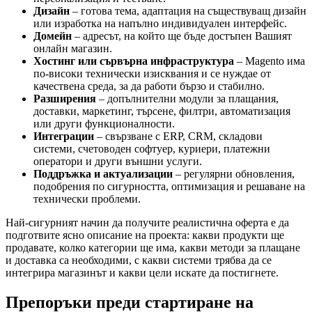
Дизайн
– готова тема, адаптация на съществуващ дизайн
или изработка на напълно индивидуален интерфейс.
Домейн
– адресът, на който ще бъде достъпен Вашият
онлайн магазин.
Хостинг или сървърна инфраструктура
– Magento има
по-високи технически изисквания и се нуждае от
качествена среда, за да работи бързо и стабилно.
Разширения
– допълнителни модули за плащания,
доставки, маркетинг, търсене, филтри, автоматизация
или други функционалности.
Интеграции
– свързване с ERP, CRM, складови
системи, счетоводен софтуер, куриери, платежни
оператори и други външни услуги.
Поддръжка и актуализации
– регулярни обновления,
подобрения по сигурността, оптимизация и решаване на
технически проблеми.
Най-сигурният начин да получите реалистична оферта е да
подготвите ясно описание на проекта: какви продукти ще
продавате, колко категории ще има, какви методи за плащане
и доставка са необходими, с какви системи трябва да се
интегрира магазинът и какви цели искате да постигнете.
Препоръки преди стартиране на