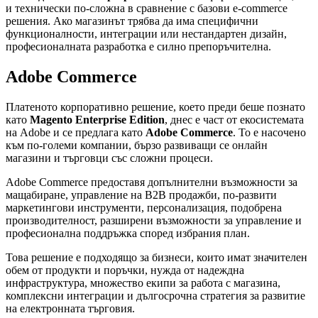
и технически по-сложна в сравнение с базови e-commerce
решения. Ако магазинът трябва да има специфични
функционалности, интеграции или нестандартен дизайн,
професионалната разработка е силно препоръчителна.
Adobe Commerce
Платеното корпоративно решение, което преди беше познато
като
Magento Enterprise Edition
, днес е част от екосистемата
на Adobe и се предлага като
Adobe Commerce
. То е насочено
към по-големи компании, бързо развиващи се онлайн
магазини и търговци със сложни процеси.
Adobe Commerce предоставя допълнителни възможности за
мащабиране, управление на B2B продажби, по-развити
маркетингови инструменти, персонализация, подобрена
производителност, разширени възможности за управление и
професионална поддръжка според избрания план.
Това решение е подходящо за бизнеси, които имат значителен
обем от продукти и поръчки, нужда от надеждна
инфраструктура, множество екипи за работа с магазина,
комплексни интеграции и дългосрочна стратегия за развитие
на електронната търговия.