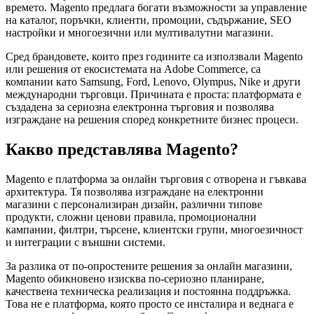
времето. Magento предлага богати възможности за управление
на каталог, поръчки, клиенти, промоции, съдържание, SEO
настройки и многоезични или мултивалутни магазини.
Сред брандовете, които през годините са използвали Magento
или решения от екосистемата на Adobe Commerce, са
компании като Samsung, Ford, Lenovo, Olympus, Nike и други
международни търговци. Причината е проста: платформата е
създадена за сериозна електронна търговия и позволява
изграждане на решения според конкретните бизнес процеси.
Какво представлява Magento?
Magento е платформа за онлайн търговия с отворена и гъвкава
архитектура. Тя позволява изграждане на електронни
магазини с персонализиран дизайн, различни типове
продукти, сложни ценови правила, промоционални
кампании, филтри, търсене, клиентски групи, многоезичност
и интеграции с външни системи.
За разлика от по-опростените решения за онлайн магазини,
Magento обикновено изисква по-сериозно планиране,
качествена техническа реализация и постоянна поддръжка.
Това не е платформа, която просто се инсталира и веднага е