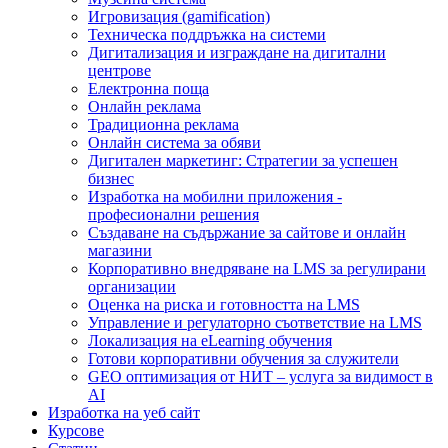
Игровизация (gamification)
Техническа поддръжка на системи
Дигитализация и изграждане на дигитални
центрове
Електронна поща
Онлайн реклама
Традиционна реклама
Онлайн система за обяви
Дигитален маркетинг: Стратегии за успешен
бизнес
Изработка на мобилни приложения -
професионални решения
Създаване на съдържание за сайтове и онлайн
магазини
Корпоративно внедряване на LMS за регулирани
организации
Оценка на риска и готовността на LMS
Управление и регулаторно съответствие на LMS
Локализация на eLearning обучения
Готови корпоративни обучения за служители
GEO оптимизация от НИТ – услуга за видимост в
AI
Изработка на уеб сайт
Курсове