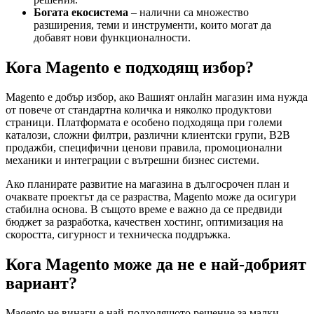
Богата екосистема
– налични са множество
разширения, теми и инструменти, които могат да
добавят нови функционалности.
Кога Magento е подходящ избор?
Magento е добър избор, ако Вашият онлайн магазин има нужда
от повече от стандартна количка и няколко продуктови
страници. Платформата е особено подходяща при големи
каталози, сложни филтри, различни клиентски групи, B2B
продажби, специфични ценови правила, промоционални
механики и интеграции с вътрешни бизнес системи.
Ако планирате развитие на магазина в дългосрочен план и
очаквате проектът да се разраства, Magento може да осигури
стабилна основа. В същото време е важно да се предвиди
бюджет за разработка, качествен хостинг, оптимизация на
скоростта, сигурност и техническа поддръжка.
Кога Magento може да не е най-добрият
вариант?
Magento не винаги е най-подходящото решение за малки