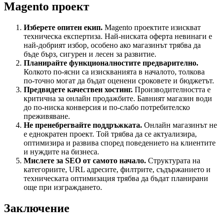
Magento проект
Изберете опитен екип.
Magento проектите изискват
техническа експертиза. Най-ниската оферта невинаги е
най-добрият избор, особено ако магазинът трябва да
бъде бърз, сигурен и лесен за развитие.
Планирайте функционалностите предварително.
Колкото по-ясни са изискванията в началото, толкова
по-точно могат да бъдат оценени сроковете и бюджетът.
Предвидете качествен хостинг.
Производителността е
критична за онлайн продажбите. Бавният магазин води
до по-ниска конверсия и по-слабо потребителско
преживяване.
Не пренебрегвайте поддръжката.
Онлайн магазинът не
е еднократен проект. Той трябва да се актуализира,
оптимизира и развива според поведението на клиентите
и нуждите на бизнеса.
Мислете за SEO от самото начало.
Структурата на
категориите, URL адресите, филтрите, съдържанието и
техническата оптимизация трябва да бъдат планирани
още при изграждането.
Заключение