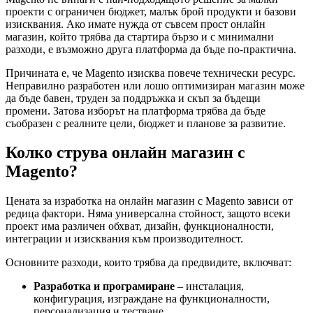
проекти с ограничен бюджет, малък брой продукти и базови
изисквания. Ако имате нужда от съвсем прост онлайн
магазин, който трябва да стартира бързо и с минимални
разходи, е възможно друга платформа да бъде по-практична.
Причината е, че Magento изисква повече технически ресурс.
Неправилно разработен или лошо оптимизиран магазин може
да бъде бавен, труден за поддръжка и скъп за бъдещи
промени. Затова изборът на платформа трябва да бъде
съобразен с реалните цели, бюджет и планове за развитие.
Колко струва онлайн магазин с
Magento?
Цената за изработка на онлайн магазин с Magento зависи от
редица фактори. Няма универсална стойност, защото всеки
проект има различен обхват, дизайн, функционалности,
интеграции и изисквания към производителност.
Основните разходи, които трябва да предвидите, включват:
Разработка и програмиране
– инсталация,
конфигурация, изграждане на функционалности,
персонализация и тестване.