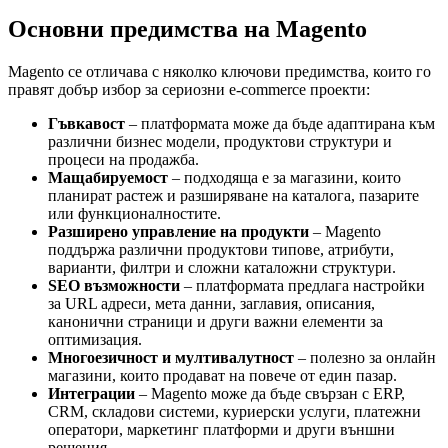
Основни предимства на Magento
Magento се отличава с няколко ключови предимства, които го
правят добър избор за сериозни e-commerce проекти:
Гъвкавост
– платформата може да бъде адаптирана към
различни бизнес модели, продуктови структури и
процеси на продажба.
Мащабируемост
– подходяща е за магазини, които
планират растеж и разширяване на каталога, пазарите
или функционалностите.
Разширено управление на продукти
– Magento
поддържа различни продуктови типове, атрибути,
варианти, филтри и сложни каталожни структури.
SEO възможности
– платформата предлага настройки
за URL адреси, мета данни, заглавия, описания,
канонични страници и други важни елементи за
оптимизация.
Многоезичност и мултивалутност
– полезно за онлайн
магазини, които продават на повече от един пазар.
Интеграции
– Magento може да бъде свързан с ERP,
CRM, складови системи, куриерски услуги, платежни
оператори, маркетинг платформи и други външни
решения.