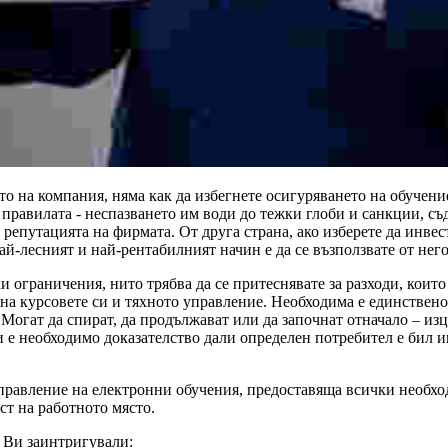
о на компания, няма как да избегнете осигуряването на обучение
правилата - неспазването им води до тежки глоби и санкции, съд
 репутацията на фирмата. От друга страна, ако изберете да инве
ай-лесният и най-рентабилният начин е да се възползвате от нег
и ограничения, нито трябва да се притеснявате за разходи, коит
 на курсовете си и тяхното управление. Необходима е единствен
. Могат да спират, да продължават или да започнат отначало – и
 Ви е необходимо доказателство дали определен потребител е би
правление на електронни обучения, предоставяща всички необхо
ст на работното място.
а Ви заинтригували: