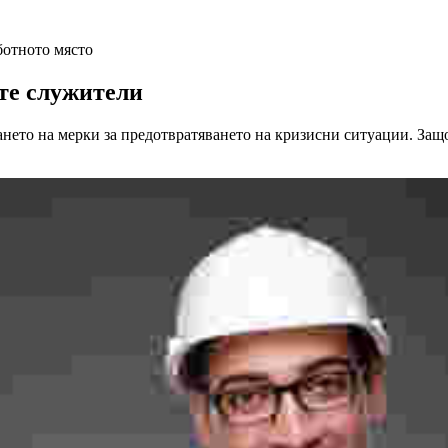
ботното място
ите служители
емането на мерки за предотвратяването на кризисни ситуации. За