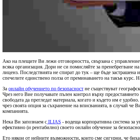
Ако на плещите Ви лежи отговорността, свързана с управлениет
всяка организация. Дори не си помисляйте за пренебрегване на 
лиценз. Последствията не спират до тук – ще бъде застрашена и
спечелите единствено полза от преминаването на такъв курс. Н
За
онлайн обучението по безопасност
не съществуват географск
Чрез него Вие получавате пълен контрол върху предоставянето
свободата да прегледат материала, когато и където им е удобно
чрез своята опция за съхранение на вписванията, в случай че
компанията.
Нека Ви запознаем с
ILIAS
- водеща корпоративна система за у
ефективно (и рентабилно) своето онлайн обучение за безопасно
Ето някои от нейните възможности, които сме сигурни, че бих