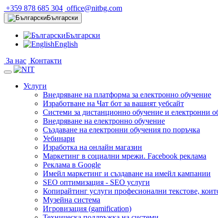
+359 878 685 304
office@nitbg.com
Български
Български
English
За нас
Контакти
Услуги
Внедряване на платформа за електронно обучение
Изработване на Чат бот за вашият уебсайт
Системи за дистанционно обучение и електронни о
Внедряване на електронно обучение
Създаване на електронни обучения по поръчка
Уебинари
Изработка на онлайн магазин
Маркетинг в социални мрежи. Facebook реклама
Реклама в Google
Имейл маркетинг и създаване на имейл кампании
SEO оптимизация - SEO услуги
Копирайтинг услуги професионални текстове, коит
Музейна система
Игровизация (gamification)
Техническа поддръжка на системи