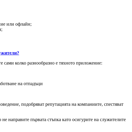
ние или офлайн;
и;
лужители?
те сами колко разнообразно е тяхното приложение:
аботване на отпадъци
поведение, подобряват репутацията на компаниите, спестяват
що не направите първата стъпка като осигурите на служителите