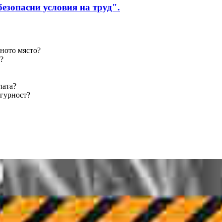
езопасни условия на труд"
.
тното място?
?
лата?
игурност?