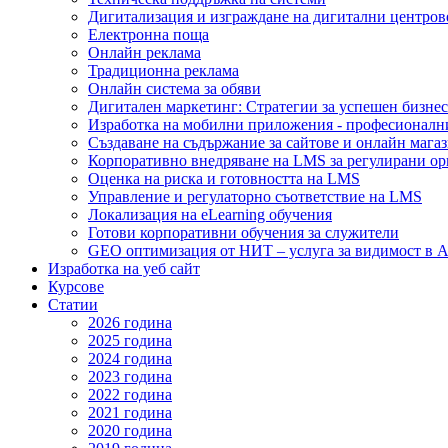
Дигитализация и изграждане на дигитални центров
Електронна поща
Онлайн реклама
Традиционна реклама
Онлайн система за обяви
Дигитален маркетинг: Стратегии за успешен бизнес
Изработка на мобилни приложения - професионалн
Създаване на съдържание за сайтове и онлайн мага
Корпоративно внедряване на LMS за регулирани о
Оценка на риска и готовността на LMS
Управление и регулаторно съответствие на LMS
Локализация на eLearning обучения
Готови корпоративни обучения за служители
GEO оптимизация от НИТ – услуга за видимост в A
Изработка на уеб сайт
Курсове
Статии
2026 година
2025 година
2024 година
2023 година
2022 година
2021 година
2020 година