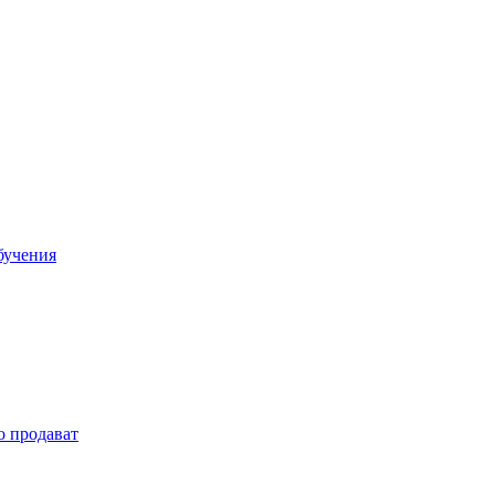
бучения
о продават