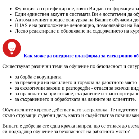
Функция за сертифициране, която Ви дава информация за
Един единствен акаунт в системата Ви е достатъчен да о
Автоматичният процес осигурява на Вашите обучаеми до
ILIAS е на разположение денонощно, позволявайки на Ва
Лесно редактиране и обновяване на съдържанието на кур
Как може да внедрите платформа за електронно обу
Съществуват различни теми за обучение по безопасност и сигу
за борба с корупцията
за превенция на насилието и тормоза на работното място
за екологични закони и разпоредби - отнася за всички в
за правилата за приготвяне, съхранение и транспортиран
за съхранението и обработката на данните на клиентите.
Обучителните курсове действат като застраховка. Те подготвят
скъпо струващи съдебни дела, както и съдействат за повишаван
Винаги е добре да сте една крачка напред, що се отнася до вз
си подходящо обучение за безопасност на работното място?