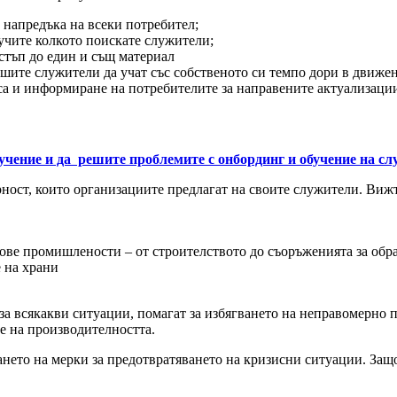
 напредъка на всеки потребител;
бучите колкото поискате служители;
стъп до един и същ материал
шите служители да учат със собственото си темпо дори в движе
са и информиране на потребителите за направените актуализаци
чение и да решите проблемите с онбординг и обучение на с
рност, които организациите предлагат на своите служители. Виж
идове промишлености – от строителството до съоръженията за обр
е на храни
 за всякакви ситуации, помагат за избягването на неправомерно 
е на производителността.
емането на мерки за предотвратяването на кризисни ситуации. За