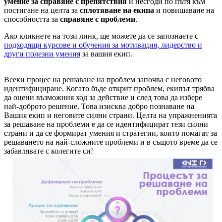
умение за справяне с препятствия
и несгоди по пътя към
постигане на целта за
сплотяване на екипа
и повишаване на
способността за
справяне с проблеми
.
Ако кликнете на този линк, ще можете да се запознаете с
подходящи курсове и обучения за мотивация, лидерство и
други полезни умения
за вашия екип.
Всеки процес на решаване на проблем започва с неговото
идентифициране. Когато бъде открит проблем, екипът трябва
да оцени възможния ход за действие и след това да избере
най-доброто решение. Това изисква добро познаване на
Вашия екип и неговите силни страни. Целта на упражненията
за решаване на проблеми е да се идентифицират тези силни
страни и да се формират умения и стратегии, които помагат за
решаването на най-сложните проблеми и в същото време да се
забавлявате с колегите си!