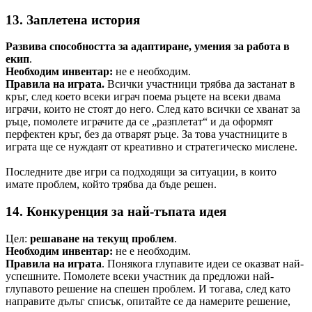
13. Заплетена история
Развива способността за адаптиране, умения за работа в
екип
.
Необходим инвентар:
не е необходим.
Правила на играта.
Всички участници трябва да застанат в
кръг, след което всеки играч поема ръцете на всеки двама
играчи, които не стоят до него. След като всички се хванат за
ръце, помолете играчите да се „разплетат“ и да оформят
перфектен кръг, без да отварят ръце. За това участниците в
играта ще се нуждаят от креативно и стратегическо мислене.
Последните две игри са подходящи за ситуации, в които
имате проблем, който трябва да бъде решен.
14. Конкуренция за най-тъпата идея
Цел:
решаване на текущ проблем
.
Необходим инвентар:
не е необходим.
Правила на играта
. Понякога глупавите идеи се оказват най-
успешните. Помолете всеки участник да предложи най-
глупавото решение на спешен проблем. И тогава, след като
направите дълъг списък, опитайте се да намерите решение,