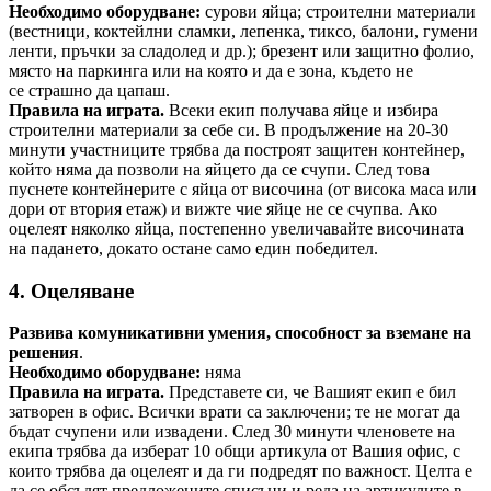
Необходимо оборудване:
сурови яйца; строителни материали
(вестници, коктейлни сламки, лепенка, тиксо, балони, гумени
ленти, пръчки за сладолед и др.); брезент или защитно фолио,
място на паркинга или на която и да е зона, където не
се страшно да цапаш.
Правила на играта.
Всеки екип получава яйце и избира
строителни материали за себе си. В продължение на 20-30
минути участниците трябва да построят защитен контейнер,
който няма да позволи на яйцето да се счупи. След това
пуснете контейнерите с яйца от височина (от висока маса или
дори от втория етаж) и вижте чие яйце не се счупва. Ако
оцелеят няколко яйца, постепенно увеличавайте височината
на падането, докато остане само един победител.
4. Оцеляване
Развива комуникативни умения, способност за вземане на
решения
.
Необходимо оборудване:
няма
Правила на играта.
Представете си, че Вашият екип е бил
затворен в офис. Всички врати са заключени; те не могат да
бъдат счупени или извадени. След 30 минути членовете на
екипа трябва да изберат 10 общи артикула от Вашия офис, с
които трябва да оцелеят и да ги подредят по важност. Целта е
да се обсъдят предложените списъци и реда на артикулите в