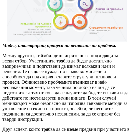
Модел, илюстриращ процеса на решаване на проблем.
Между другото, тиймбилдинг игрите не са подходящи за
всеки отбор. Участниците трябва да бъдат достатъчно
възприемчиви и подготвени да взимат всякакви идеи и
решения. Те също се нуждаят от гъвкаво мислене и
способност да надхвърлят старите структури, планове и
процеси. Обикновено проблемите възникват в най-
неочаквания момент, така че няма по-добър начин да се
подготвите за тях от това да се научите да бъдете гъвкави и да
действате по нестандартен начин винаги. В този случай
мениджърът може безопасно да използва гъвкавите методи за
управление на екипа на проекта, знаейки, че неговите
подчинени са достатъчно независими, за да се справят без
твърди инструкции.
Друг аспект, който трябва да се вземе предвид при участието в