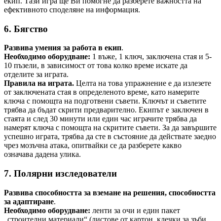
екип. Тази игра ще Ви помогне да разберете важността на
ефективното споделяне на информация.
6. Бягство
Развива умения за работа в екип
.
Необходимо оборудване:
1 въже, 1 ключ, заключена стая и 5-
10 пъзели, в зависимост от това колко време искате да
отделите за играта.
Правила на играта.
Целта на това упражнение е да излезете
от заключената стая в определеното време, като намерите
ключа с помощта на подготвени съвети. Ключът и съветите
трябва да бъдат скрити предварително. Екипът е заключен в
стаята и след 30 минути или един час играчите трябва да
намерят ключа с помощта на скритите съвети. За да завършите
успешно играта, трябва да сте в състояние да действате заедно
чрез мозъчна атака, опитвайки се да разберете какво
означава дадена улика.
7. Полярни изследователи
Развива способността за вземане на решения, способността
за адаптиране
.
Необходимо оборудване:
ленти за очи и един пакет
„строителни материали“ (листове от картон, клечки за зъби,