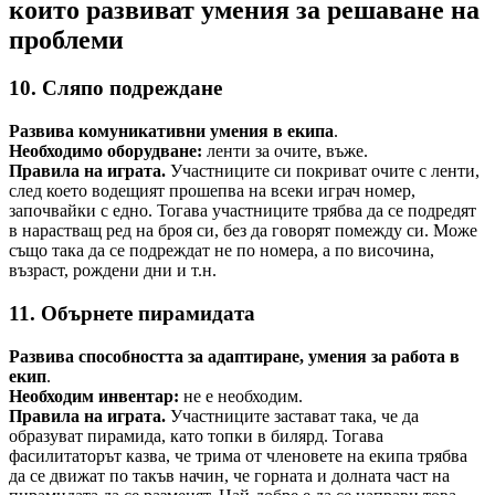
които развиват умения за решаване на
проблеми
10. Сляпо подреждане
Развива комуникативни умения в екипа
.
Необходимо оборудване:
ленти за очите, въже.
Правила на играта.
Участниците си покриват очите с ленти,
след което водещият прошепва на всеки играч номер,
започвайки с едно. Тогава участниците трябва да се подредят
в нарастващ ред на броя си, без да говорят помежду си. Може
също така да се подреждат не по номера, а по височина,
възраст, рождени дни и т.н.
11. Обърнете пирамидата
Развива способността за адаптиране, умения за работа в
екип
.
Необходим инвентар:
не е необходим.
Правила на играта.
Участниците застават така, че да
образуват пирамида, като топки в билярд. Тогава
фасилитаторът казва, че трима от членовете на екипа трябва
да се движат по такъв начин, че горната и долната част на