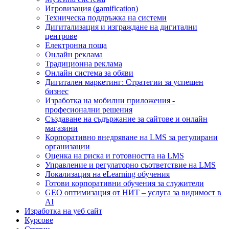
Игровизация (gamification)
Техническа поддръжка на системи
Дигитализация и изграждане на дигитални
центрове
Електронна поща
Онлайн реклама
Традиционна реклама
Онлайн система за обяви
Дигитален маркетинг: Стратегии за успешен
бизнес
Изработка на мобилни приложения -
професионални решения
Създаване на съдържание за сайтове и онлайн
магазини
Корпоративно внедряване на LMS за регулирани
организации
Оценка на риска и готовността на LMS
Управление и регулаторно съответствие на LMS
Локализация на eLearning обучения
Готови корпоративни обучения за служители
GEO оптимизация от НИТ – услуга за видимост в
AI
Изработка на уеб сайт
Курсове