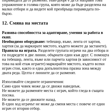
пирамидата да се разменят. Най-добре е да се направи това
упражнение в голяма група, която може да бъде разделена на
малки отбори и да видите кой преобръща пирамидата по-
бързо.
12. Смяна на местата
Развива способността за адаптиране, умения за работа в
екип
.
Необходимо оборудване:
тебешир, въже, лента от хартия,
хартия (за да маркирате мястото, където можете да застанете).
Правила на играта.
Разделете групата играчи на два отбора и
ги подредете в две линии, обърнати един към друг. С помощта
на тебешир, лента, въже или парчета хартия (в зависимост от
това на кой етаж играете) маркирайте мястото, където всеки
играч стои, както и една допълнителна празна зона между
двата реда. Целта е линиите да се разменят.
Използвайте следните ограничения:
Само един човек може да се движи наведнъж.
Не можете да разменяте места с играч, който гледа в същата
посока.
Не можете да се движите назад.
В един ход играчът не може да сменя места с повече от един
играч от втория отбор.