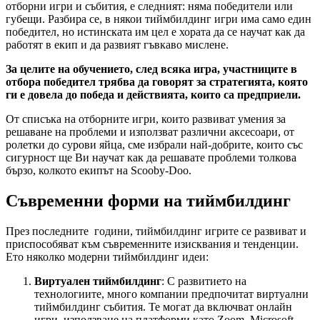
отборни игри и събития, е следният: няма победители или
губещи. Разбира се, в някои тиймбилдинг игри има само един
победител, но истинската им цел е хората да се научат как да
работят в екип и да развият гъвкаво мислене.
За целите на обучението, след всяка игра, участниците в
отбора победител трябва да говорят за стратегията, която
ги е довела до победа и действията, които са предприели.
От списъка на отборните игри, които развиват умения за
решаване на проблеми и използват различни аксесоари, от
ролетки до сурови яйца, сме избрали най-добрите, които със
сигурност ще Ви научат как да решавате проблеми толкова
бързо, колкото екипът на Scooby-Doo.
Съвременни форми на тиймбилдинг
През последните години, тиймбилдинг игрите се развиват и
приспособяват към съвременните изисквания и тенденции.
Ето няколко модерни тиймбилдинг идеи:
Виртуален тиймбилдинг
: С развитието на
технологиите, много компании предпочитат виртуални
тиймбилдинг събития. Те могат да включват онлайн
игри, използване на платформи като Zoom, Microsoft