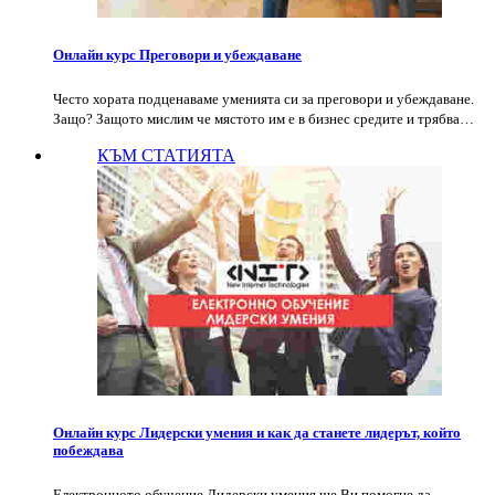
Онлайн курс Преговори и убеждаване
Често хората подценаваме уменията си за преговори и убеждаване.
Защо? Защото мислим че мястото им е в бизнес средите и трябва…
КЪМ СТАТИЯТА
Онлайн курс Лидерски умения и как да станете лидерът, който
побеждава
Електронното обучение Лидерски умения ще Ви помогне да