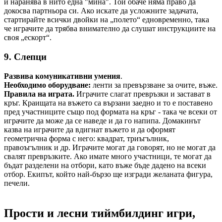
и наранява в нито една "мина". Той обаче няма право да
докосва партньора си. Ако искате да усложните задачата,
стартирайте всички двойки на „полето“ едновременно, така
че играчите да трябва внимателно да слушат инструкциите на
своя „ескорт“.
9. Слепци
Развива комуникативни умения
.
Необходимо оборудване:
ленти за превързване за очите, въже.
Правила на играта.
Играчите слагат превръзки и застават в
кръг. Краищата на въжето са вързани заедно и то е поставено
пред участниците също под формата на кръг - така че всеки от
играчите да може да се наведе и да го напипа. Домакинът
казва на играчите да вдигнат въжето и да оформят
геометрична форма с него: квадрат, триъгълник,
правоъгълник и др. Играчите могат да говорят, но не могат да
свалят превръзките. Ако имате много участници, те могат да
бъдат разделени на отбори, като въже бъде дадено на всеки
отбор. Екипът, който най-бързо ще изгради желаната фигура,
печели.
Прости и лесни тиймбилдинг игри,