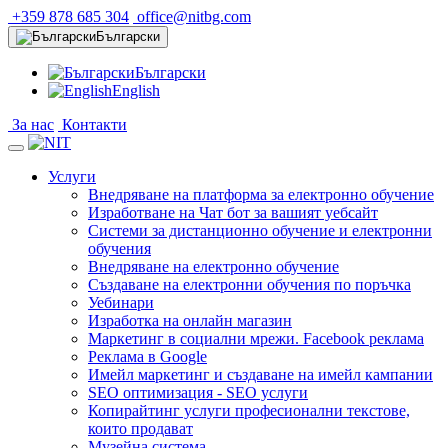
+359 878 685 304
office@nitbg.com
Български
Български
English
За нас
Контакти
Услуги
Внедряване на платформа за електронно обучение
Изработване на Чат бот за вашият уебсайт
Системи за дистанционно обучение и електронни
обучения
Внедряване на електронно обучение
Създаване на електронни обучения по поръчка
Уебинари
Изработка на онлайн магазин
Маркетинг в социални мрежи. Facebook реклама
Реклама в Google
Имейл маркетинг и създаване на имейл кампании
SEO оптимизация - SEO услуги
Копирайтинг услуги професионални текстове,
които продават
Музейна система