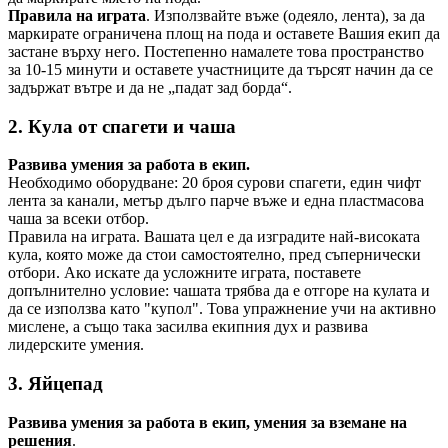
Правила на играта
. Използвайте въже (одеяло, лента), за да
маркирате ограничена площ на пода и оставете Вашия екип да
застане върху него. Постепенно намалете това пространство
за 10-15 минути и оставете участниците да търсят начин да се
задържат вътре и да не „падат зад борда“.
2. Кула от спагети и чаша
Развива умения за работа в екип.
Необходимо оборудване: 20 броя сурови спагети, един чифт
лента за канали, метър дълго парче въже и една пластмасова
чаша за всеки отбор.
Правила на играта. Вашата цел е да изградите най-високата
кула, която може да стои самостоятелно, пред съпернически
отбори. Ако искате да усложните играта, поставете
допълнително условие: чашата трябва да е отгоре на кулата и
да се използва като "купол". Това упражнение учи на активно
мислене, а също така засилва екипния дух и развива
лидерските умения.
3. Яйцепад
Развива
умения за работа в екип, умения за вземане на
решения
.