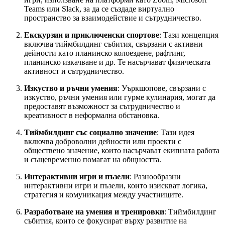
Teams или Slack, за да се създаде виртуално
пространство за взаимодействие и сътрудничество.
Екскурзии и приключенски спортове
: Тази концепция
включва тиймбилдинг събития, свързани с активни
дейности като планинско колоездене, рафтинг,
планинско изкачване и др. Те насърчават физическата
активност и сътрудничество.
Изкуство и ръчни умения
: Уъркшопове, свързани с
изкуство, ръчни умения или гурме кулинария, могат да
предоставят възможност за сътрудничество и
креативност в неформална обстановка.
Тиймбилдинг със социално значение
: Тази идея
включва доброволни дейности или проекти с
обществено значение, които насърчават екипната работа
и същевременно помагат на общността.
Интерактивни игри и пъзели
: Разнообразни
интерактивни игри и пъзели, които изискват логика,
стратегия и комуникация между участниците.
Разработване на умения и тренировки
: Тиймбилдинг
събития, които се фокусират върху развитие на