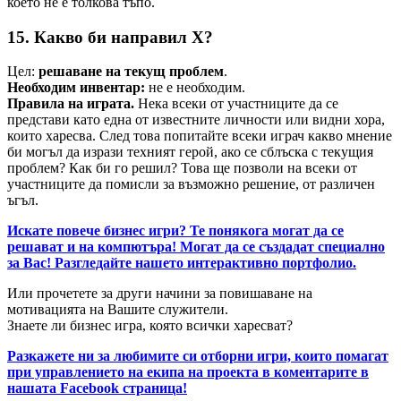
което не е толкова тъпо.
15. Какво би направил X?
Цел:
решаване на текущ проблем
.
Необходим инвентар:
не е необходим.
Правила на играта.
Нека всеки от участниците да се
представи като една от известните личности или видни хора,
които харесва. След това попитайте всеки играч какво мнение
би могъл да изрази техният герой, ако се сблъска с текущия
проблем? Как би го решил? Това ще позволи на всеки от
участниците да помисли за възможно решение, от различен
ъгъл.
Искате повече бизнес игри? Те понякога могат да се
решават и на компютъра! Могат да се създадат специално
за Вас! Разгледайте нашето интерактивно портфолио.
Или прочетете за други начини за повишаване на
мотивацията на Вашите служители.
Знаете ли бизнес игра, която всички харесват?
Разкажете ни за любимите си отборни игри, които помагат
при управлението на екипа на проекта в коментарите в
нашата Facebook страница!