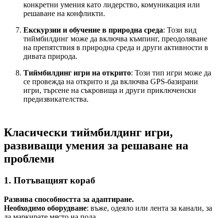
конкретни умения като лидерство, комуникация или
решаване на конфликти.
Екскурзии и обучение в природна среда
: Този вид
тиймбилдинг може да включва къмпинг, преодоляване
на препятствия в природна среда и други активности в
дивата природа.
Тиймбилдинг игри на открито
: Този тип игри може да
се провежда на открито и да включва GPS-базирани
игри, търсене на съкровища и други приключенски
предизвикателства.
Класически тиймбилдинг игри,
развиващи умения за решаване на
проблеми
1. Потъващият кораб
Развива способността за адаптиране.
Необходимо оборудване
: въже, одеяло или лента за канали, за
да маркирате място на пода.