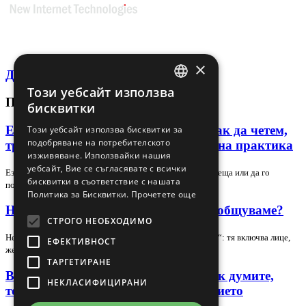
×
Декларация за поверителност
Този уебсайт използва
BULGARIAN
ПОСЛЕДНИ СТАТИИ
бисквитки
ENGLISH
Език на тялото в лидера и екипа: как да четем,
Този уебсайт използва бисквитки за
подобряване на потребителското
тренираме и използваме сигналите на практика
изживяване. Използвайки нашия
уебсайт, Вие се съгласявате с всички
Езикът на тялото може да подсили доверието в една среща или да го
бисквитки в съответствие с нашата
подкопае за секунди, но само ако го…
Политика за Бисквитки.
Прочетете още
Невербална комуникация – как да общуваме?
СТРОГО НЕОБХОДИМО
Невербалната комуникация е повече от „език на тялото“: тя включва лице,
ЕФЕКТИВНОСТ
жестове, поза, зрителен контакт,…
ТАРГЕТИРАНЕ
Вербална комуникация в екипа: как думите,
НЕКЛАСИФИЦИРАНИ
тонът и контекстът променят доверието