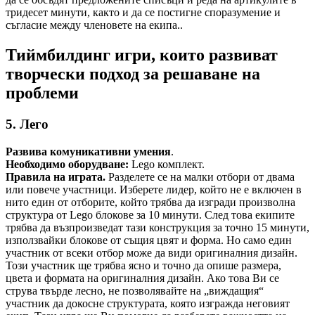
тридесет минути, както и да се постигне споразумение и
съгласие между членовете на екипа..
Тиймбилдинг игри, които развиват
творчески подход за решаване на
проблеми
5. Лего
Развива комуникативни умения
.
Необходимо оборудване:
Lego комплект.
Правила на играта.
Разделете се на малки отбори от двама
или повече участници. Изберете лидер, който не е включен в
нито един от отборите, който трябва да изгради произволна
структура от Lego блокове за 10 минути. След това екипите
трябва да възпроизведат тази конструкция за точно 15 минути,
използвайки блокове от същия цвят и форма. Но само един
участник от всеки отбор може да види оригиналния дизайн.
Този участник ще трябва ясно и точно да опише размера,
цвета и формата на оригиналния дизайн. Ако това Ви се
струва твърде лесно, не позволявайте на „виждащия“
участник да докосне структурата, която изгражда неговият