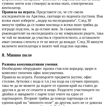
гумени ленти или стикери) за всеки екип, електрически
вентилатор.
Правила на играта.
Представете си, че сте смели
изследователи на Арктика, скитащи из ледената пустиня. Във
всеки екип изберете „лидер на експедицията“. След 30
минути трябва да се появи виелица и всеки екип трябва да
изгради подслон, за да остане жив. За съжаление на
ръководителят на експедицията са му измръзнали ръцете, така
че той не можеше да участва в строителството, а останалите
имат снежна слепота и те не могат да виждат. След 30 минути
включете вентилатора и вижте чий подслон оцелява.
8. Минно поле
Развива комуникативни умения
.
Необходимо оборудване: празна стая или коридор, щори и
комплект типични офис консумативи.
Правила на играта. Разхвърлете предмети (кутии, офис
столове, бутилки с вода и т.н.) на пода на случаен принцип,
така че да не можете да ходите от единия край на стаята до
другия и да не се спънете в нещо. Разделете участниците по
двойки и завържете с парче плат очите на един от
партньорите. Вторият трябва да поведе партньора си от
единия край на "минното поле" до другия, като не се докосва