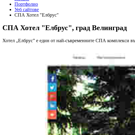
Портфолио
Уеб сайтове
СПА Хотел "Елбрус"
СПА Хотел "Елбрус", град Велинград
Хотел „Елбрус” е един от най-съвременните СПА комплекси въ