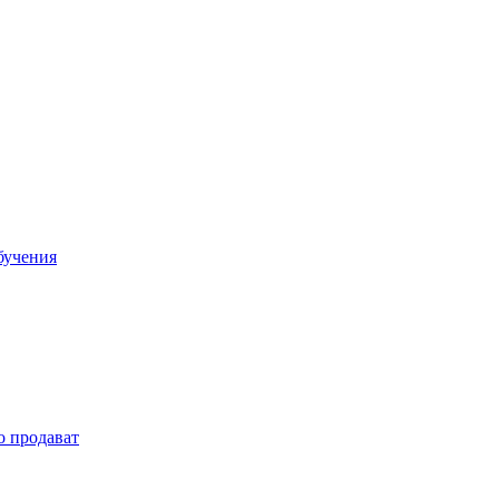
бучения
о продават