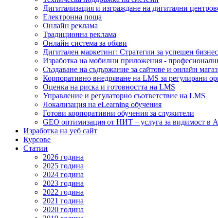
Дигитализация и изграждане на дигитални центров
Електронна поща
Онлайн реклама
Традиционна реклама
Онлайн система за обяви
Дигитален маркетинг: Стратегии за успешен бизнес
Изработка на мобилни приложения - професионалн
Създаване на съдържание за сайтове и онлайн мага
Корпоративно внедряване на LMS за регулирани о
Оценка на риска и готовността на LMS
Управление и регулаторно съответствие на LMS
Локализация на eLearning обучения
Готови корпоративни обучения за служители
GEO оптимизация от НИТ – услуга за видимост в A
Изработка на уеб сайт
Курсове
Статии
2026 година
2025 година
2024 година
2023 година
2022 година
2021 година
2020 година