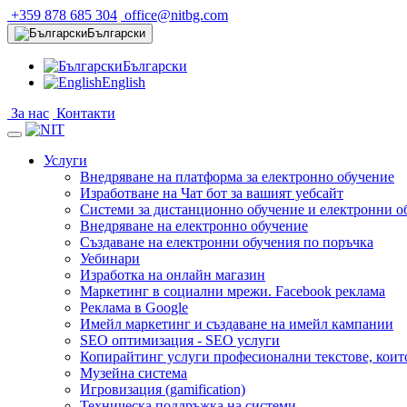
+359 878 685 304
office@nitbg.com
Български
Български
English
За нас
Контакти
Услуги
Внедряване на платформа за електронно обучение
Изработване на Чат бот за вашият уебсайт
Системи за дистанционно обучение и електронни о
Внедряване на електронно обучение
Създаване на електронни обучения по поръчка
Уебинари
Изработка на онлайн магазин
Маркетинг в социални мрежи. Facebook реклама
Реклама в Google
Имейл маркетинг и създаване на имейл кампании
SEO оптимизация - SEO услуги
Копирайтинг услуги професионални текстове, коит
Музейна система
Игровизация (gamification)
Техническа поддръжка на системи