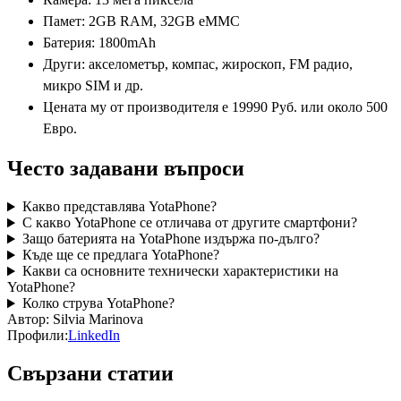
Памет: 2GB RAM, 32GB eMMC
Батерия: 1800mAh
Други: акселометър, компас, жироскоп, FM радио,
микро SIM и др.
Цената му от производителя e 19990 Руб. или около 500
Евро.
Често задавани въпроси
Какво представлява YotaPhone?
С какво YotaPhone се отличава от другите смартфони?
Защо батерията на YotaPhone издържа по-дълго?
Къде ще се предлага YotaPhone?
Какви са основните технически характеристики на
YotaPhone?
Колко струва YotaPhone?
Автор:
Silvia Marinova
Профили:
LinkedIn
Свързани статии