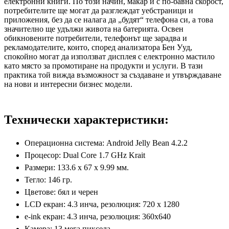
електронни книги. По този начин, макар и с по-бавна скорост,
потребителите ще могат да разглеждат уебстраници и
приложения, без да се налага да „будят“ телефона си, а това
значително ще удължи живота на батерията. Освен
обикновените потребители, телефонът ще зарадва и
рекламодателите, които, според анализатора Бен Ууд,
спокойно могат да използват дисплея с електронно мастило
като място за промотиране на продукти и услуги. В тази
практика той вижда възможност за създаване и утвърждаване
на нови и интересни бизнес модели.
Технически характеристики:
Операционна система: Android Jelly Bean 4.2.2
Процесор: Dual Core 1.7 GHz Krait
Размери: 133.6 x 67 x 9.99 мм.
Тегло: 146 гр.
Цветове: бял и черен
LCD екран: 4.3 инча, резолюция: 720 x 1280
e-ink екран: 4.3 инча, резолюция: 360x640
Камера: 13 мега пиксела