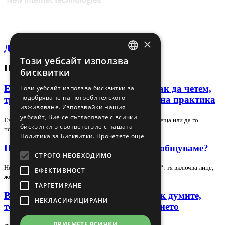
×
Декларация за поверителност
Този уебсайт използва
BULGARIAN
ПОСЛЕДНИ СТАТИИ
бисквитки
ENGLISH
Език на тялото в лидера и екипа: как да четем,
Този уебсайт използва бисквитки за
подобряване на потребителското
тренираме и използваме сигналите на практика
изживяване. Използвайки нашия
уебсайт, Вие се съгласявате с всички
Езикът на тялото може да подсили доверието в една среща или да го
бисквитки в съответствие с нашата
подкопае за секунди, но само ако го…
Политика за Бисквитки.
Прочетете още
Невербална комуникация – как да общуваме?
СТРОГО НЕОБХОДИМО
Невербалната комуникация е повече от „език на тялото“: тя включва лице,
ЕФЕКТИВНОСТ
жестове, поза, зрителен контакт,…
ТАРГЕТИРАНЕ
Вербална комуникация в екипа: как думите,
НЕКЛАСИФИЦИРАНИ
тонът и контекстът променят доверието
ПРИЕМЕТЕ ВСИЧКИ