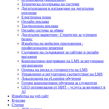
Техническа поддръжка на системи
Дигитализация и изграждане на дигитални
центрове
Електронна поща
Онлайн реклама
Традиционна реклама
Онлайн система за обяви
Дигитален маркетинг: Стратегии за успешен
бизнес
Изработка на мобилни приложения -
професионални решения
Създаване на съдържание за сайтове и онлайн
магазини
Корпоративно внедряване на LMS за регулирани
организации
Оценка на риска и готовността на LMS
Управление и регулаторно съответствие на LMS
Локализация на eLearning обучения
Готови корпоративни обучения за служители
GEO оптимизация от НИТ – услуга за видимост в
AI
Изработка на уеб сайт
Курсове
Статии