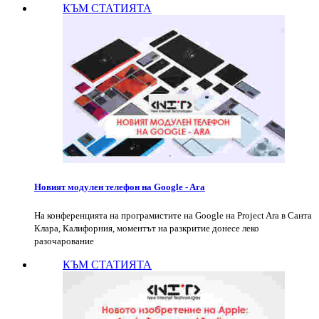
КЪМ СТАТИЯТА
Новият модулен телефон на Google - Ara
На конференцията на програмистите на Google на Project Ara в Санта
Клара, Калифорния, моментът на разкритие донесе леко
разочарование
КЪМ СТАТИЯТА