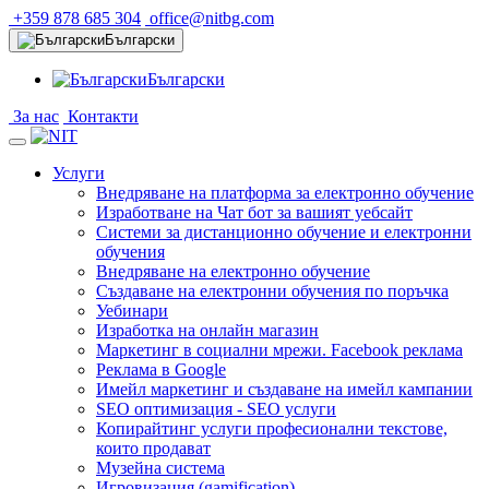
+359 878 685 304
office@nitbg.com
Български
Български
За нас
Контакти
Услуги
Внедряване на платформа за електронно обучение
Изработване на Чат бот за вашият уебсайт
Системи за дистанционно обучение и електронни
обучения
Внедряване на електронно обучение
Създаване на електронни обучения по поръчка
Уебинари
Изработка на онлайн магазин
Маркетинг в социални мрежи. Facebook реклама
Реклама в Google
Имейл маркетинг и създаване на имейл кампании
SEO оптимизация - SEO услуги
Копирайтинг услуги професионални текстове,
които продават
Музейна система
Игровизация (gamification)