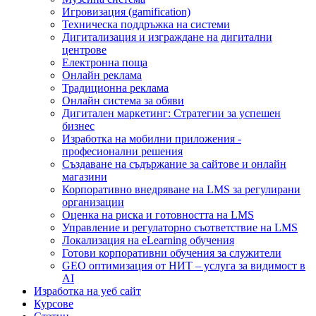
Игровизация (gamification)
Техническа поддръжка на системи
Дигитализация и изграждане на дигитални
центрове
Електронна поща
Онлайн реклама
Традиционна реклама
Онлайн система за обяви
Дигитален маркетинг: Стратегии за успешен
бизнес
Изработка на мобилни приложения -
професионални решения
Създаване на съдържание за сайтове и онлайн
магазини
Корпоративно внедряване на LMS за регулирани
организации
Оценка на риска и готовността на LMS
Управление и регулаторно съответствие на LMS
Локализация на eLearning обучения
Готови корпоративни обучения за служители
GEO оптимизация от НИТ – услуга за видимост в
AI
Изработка на уеб сайт
Курсове