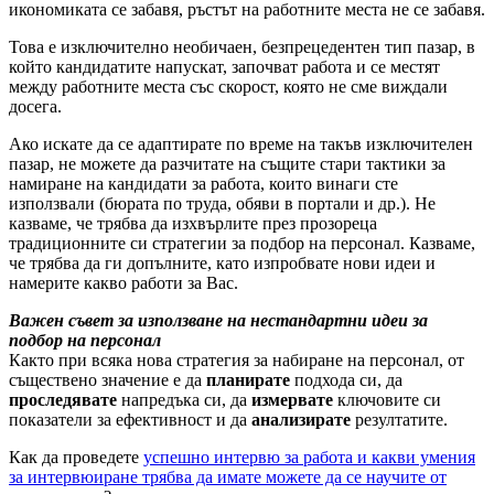
икономиката се забавя, ръстът на работните места не се забавя.
Това е изключително необичаен, безпрецедентен тип пазар, в
който кандидатите напускат, започват работа и се местят
между работните места със скорост, която не сме виждали
досега.
Ако искате да се адаптирате по време на такъв изключителен
пазар, не можете да разчитате на същите стари тактики за
намиране на кандидати за работа, които винаги сте
използвали (бюрата по труда, обяви в портали и др.). Не
казваме, че трябва да изхвърлите през прозореца
традиционните си стратегии за подбор на персонал. Казваме,
че трябва да ги допълните, като изпробвате нови идеи и
намерите какво работи за Вас.
Важен съвет за използване на нестандартни идеи за
подбор на персонал
Както при всяка нова стратегия за набиране на персонал, от
съществено значение е да
планирате
подхода си, да
проследявате
напредъка си, да
измервате
ключовите си
показатели за ефективност и да
анализирате
резултатите.
Как да проведете
успешно интервю за работа и какви умения
за интервюиране трябва да имате можете да се научите от