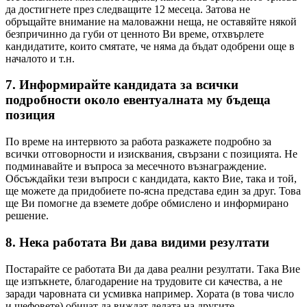
да достигнете през следващите 12 месеца. Затова не
обръщайте внимание на маловажни неща, не оставяйте някой
безпричинно да губи от ценното Ви време, отхвърлете
кандидатите, които смятате, че няма да бъдат одобрени още в
началото и т.н.
7. Информирайте кандидата за всички
подробности около евентуалната му бъдеща
позиция
По време на интервюто за работа разкажете подробно за
всички отговорности и изисквания, свързани с позицията. Не
подминавайте и въпроса за месечното възнаграждение.
Обсъждайки тези въпроси с кандидата, както Вие, така и той,
ще можете да придобиете по-ясна представа един за друг. Това
ще Ви помогне да вземете добре обмислено и информирано
решение.
8. Нека работата Ви дава видими резултати
Постарайте се работата Ви да дава реални резултати. Така Вие
ще изпъкнете, благодарение на трудовите си качества, а не
заради чаровната си усмивка например. Хората (в това число
и шефовете) обичат да виждат делата на другите