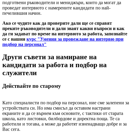
подготвени ръководители и мениджъри, които да могат да
проведат интервюто с намерените кандидати по най-
печелившия начин.
Ако се чудите как да проверите дали ще се справят
преките ръководители и дали знаят какви въпроси и как
да ги задават по време на интервюто за работа, запознайте
се с нашия
курс "Умения за провеждане на интервю при
подбор на персонал"
Други съвети за намиране на
кандидати за работа и подбор на
служители
Действайте по старому
Като специалисти по подбор на персонал, ние сме залепени за
устройствата си. Но има смисъл да оставим настрани
екраните и да се върнем към основите, с тактики от старата
школа, като листовки, билбордове и директна поща. Те са
работили и тогава, а може да работят изненадващо добре и за
Вас сега.