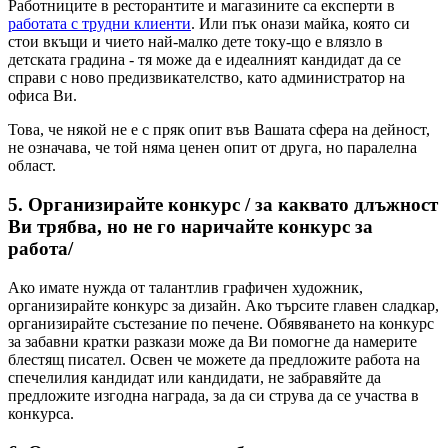
Работниците в ресторантите и магазините са експерти в
работата с трудни клиенти
. Или пък онази майка, която си
стои вкъщи и чието най-малко дете току-що е влязло в
детската градина - тя може да е идеалният кандидат да се
справи с ново предизвикателство, като администратор на
офиса Ви.
Това, че някой не е с пряк опит във Вашата сфера на дейност,
не означава, че той няма ценен опит от друга, но паралелна
област.
5. Организирайте конкурс / за каквато длъжност
Ви трябва, но не го наричайте конкурс за
работа/
Ако имате нужда от талантлив графичен художник,
организирайте конкурс за дизайн. Ако търсите главен сладкар,
организирайте състезание по печене. Обявяването на конкурс
за забавни кратки разкази може да Ви помогне да намерите
блестящ писател. Освен че можете да предложите работа на
спечелилия кандидат или кандидати, не забравяйте да
предложите изгодна награда, за да си струва да се участва в
конкурса.