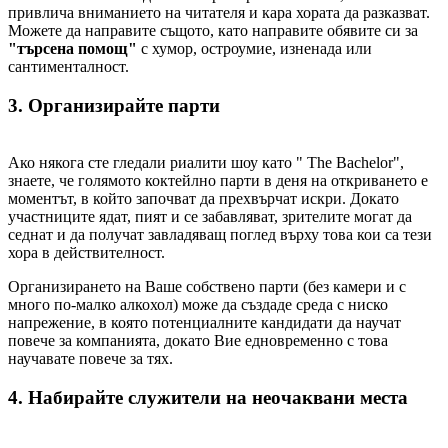
привлича вниманието на читателя и кара хората да разказват.
Можете да направите същото, като направите обявите си за
"търсена помощ"
с хумор, остроумие, изненада или
сантименталност.
3. Организирайте парти
Ако някога сте гледали риалити шоу като " The Bachelor",
знаете, че голямото коктейлно парти в деня на откриването е
моментът, в който започват да прехвърчат искри. Докато
участниците ядат, пият и се забавляват, зрителите могат да
седнат и да получат завладяващ поглед върху това кои са тези
хора в действителност.
Организирането на Ваше собствено парти (без камери и с
много по-малко алкохол) може да създаде среда с ниско
напрежение, в която потенциалните кандидати да научат
повече за компанията, докато Вие едновременно с това
научавате повече за тях.
4. Набирайте служители на неочаквани места