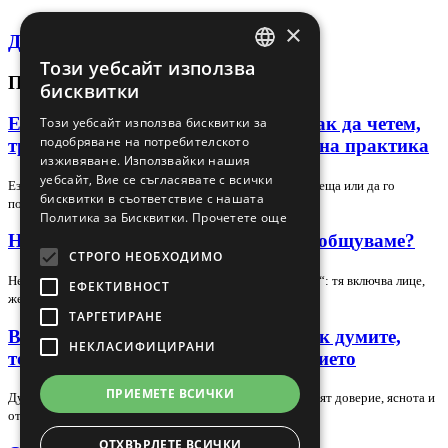
×
Декларация за поверителност
Този уебсайт използва
BULGARIAN
ПОСЛЕДНИ СТАТИИ
бисквитки
ENGLISH
Език на тялото в лидера и екипа: как да четем,
Този уебсайт използва бисквитки за
подобряване на потребителското
тренираме и използваме сигналите на практика
изживяване. Използвайки нашия
уебсайт, Вие се съгласявате с всички
Езикът на тялото може да подсили доверието в една среща или да го
бисквитки в съответствие с нашата
подкопае за секунди, но само ако го…
Политика за Бисквитки.
Прочетете още
Невербална комуникация – как да общуваме?
СТРОГО НЕОБХОДИМО
Невербалната комуникация е повече от „език на тялото“: тя включва лице,
ЕФЕКТИВНОСТ
жестове, поза, зрителен контакт,…
ТАРГЕТИРАНЕ
Вербална комуникация в екипа: как думите,
НЕКЛАСИФИЦИРАНИ
тонът и контекстът променят доверието
ПРИЕМЕТЕ ВСИЧКИ
Думите в екипа не носят само информация — те оформят доверие, яснота и
отношение. В тази статия разглеждаме…
ОТХВЪРЛЕТЕ ВСИЧКИ