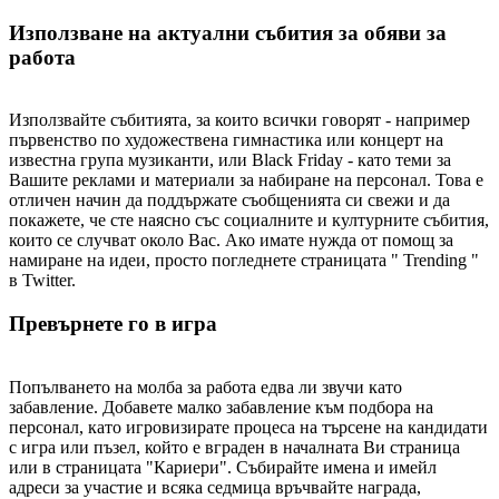
Използване на актуални събития за обяви за
работа
Използвайте събитията, за които всички говорят - например
първенство по художествена гимнастика или концерт на
известна група музиканти, или Black Friday - като теми за
Вашите реклами и материали за набиране на персонал. Това е
отличен начин да поддържате съобщенията си свежи и да
покажете, че сте наясно със социалните и културните събития,
които се случват около Вас. Ако имате нужда от помощ за
намиране на идеи, просто погледнете страницата " Trending "
в Twitter.
Превърнете го в игра
Попълването на молба за работа едва ли звучи като
забавление. Добавете малко забавление към подбора на
персонал, като игровизирате процеса на търсене на кандидати
с игра или пъзел, който е вграден в началната Ви страница
или в страницата "Кариери". Събирайте имена и имейл
адреси за участие и всяка седмица връчвайте награда,