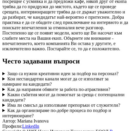
посрещне с усмивка и да предложи кафе, някой друг от екипа
трябва да го придружи до мястото, където ще се проведе
срещата, интервюиращите трябва да се държат уважително и
да разбират, че кандидатът най-вероятно е притеснен. Добра
практика е да се обадите след приключване на интервюто и да
поискате впечатления за отминалия вече разговор.
Постепенно ще се появят модели, които ще Ви насочат към
слабите места на Вашия екип. Обърнете им внимание -
впечатлението, което компанията Ви остава у другите, е
изключително важно. Постарайте се, то да е положително.
Често задавани въпроси
Защо са нужни креативни идеи за подбор на персонал?
Кои нестандартни канали могат да се използват за
намиране на кандидати?
Как да направим обявите за работа по-атрактивни?
Какви събития могат да помогнат за среща с потенциални
кандидати?
Има ли смисъл да използваме препоръки от служители?
Как да организираме по-добре процеса по подбор и
интервюиране?
Автор:
Mariana Ivanova
Профили:
LinkedIn