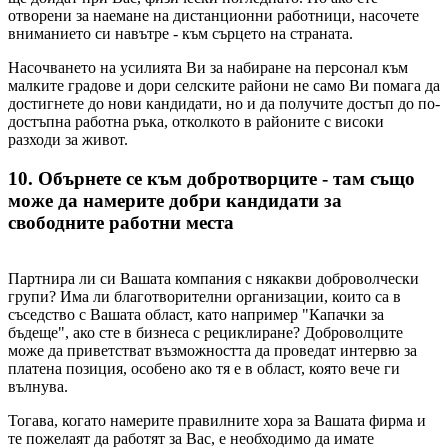
отворени за наемане на дистанционни работници, насочете
вниманието си навътре - към сърцето на страната.
Насочването на усилията Ви за набиране на персонал към
малките градове и дори селските райони не само Ви помага да
достигнете до нови кандидати, но и да получите достъп до по-
достъпна работна ръка, отколкото в районите с високи
разходи за живот.
10. Обърнете се към добротворците - там също
може да намерите добри кандидати за
свободните работни места
Партнира ли си Вашата компания с някакви доброволчески
групи? Има ли благотворителни организации, които са в
съседство с Вашата област, като например "Капачки за
бъдеще", ако сте в бизнеса с рециклиране? Доброволците
може да приветстват възможността да проведат интервю за
платена позиция, особено ако тя е в област, която вече ги
вълнува.
Тогава, когато намерите правилните хора за Вашата фирма и
те пожелаят да работят за Вас, е необходимо да имате