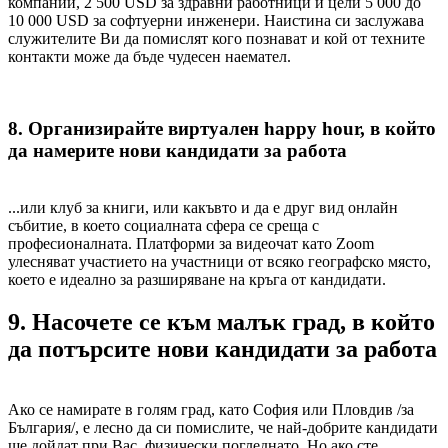
компании, 2 500 USD за здравни работници и цели 5 000 до
10 000 USD за софтуерни инженери. Наистина си заслужава
служителите Ви да помислят кого познават и кой от техните
контакти може да бъде чудесен наемател.
8. Организирайте виртуален happy hour, в който
да намерите нови кандидати за работа
...или клуб за книги, или какъвто и да е друг вид онлайн
събитие, в което социалната сфера се среща с
професионалната. Платформи за видеочат като Zoom
улесняват участието на участници от всяко географско място,
което е идеално за разширяване на кръга от кандидати.
9. Насочете се към малък град, в който
да потърсите нови кандидати за работа
Ако се намирате в голям град, като София или Пловдив /за
България/, е лесно да си помислите, че най-добрите кандидати
ще дойдат при Вас, физически погледнато. Но ако сте