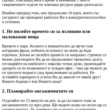
Процес, изискващ много време и внимание, с които
съвременните отдели по човешки ресурси рядко разполагат.
Имайки предвид това, ние предлагаме 10 идеи, които със
сигурност ще превърнат работата Ви в конкурентноспособна
и успешна.
1. Не пилейте времето си за излишни или
маловажни неща
Времето е пари. Колкото и меркантилно да звучи тази
изтъркана фраза, нейната истинност не може да бъде
отречена. Затова не пилейте времето си напразно: стремете се
бизнес разговорите Ви да не продължават прекалено дълго,
отговаряйте на имейлите с няколко точни думи, провеждайте
срещите си по възможност в чуждия офис - така ще можете да
си тръгнете веднага след приключване на работата. Не
оставяйте кариерата и успеха Ви да зависят от някой друг!
Вашето бъдеще е във Вашите ръце!
2. Планирайте ангажиментите си
Отделяйте по 15 минути на ден, за да съставите план за
ангажиментите си през деня. Ще видите колко по-лесно ще се
случват нещата. Да, понякога ще се налага да нарушите