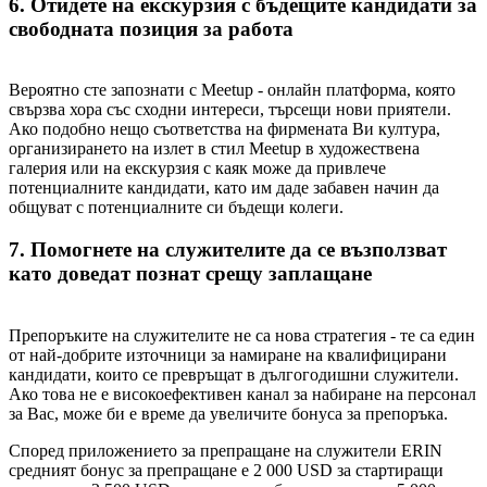
6. Отидете на екскурзия с бъдещите кандидати за
свободната позиция за работа
Вероятно сте запознати с Meetup - онлайн платформа, която
свързва хора със сходни интереси, търсещи нови приятели.
Ако подобно нещо съответства на фирмената Ви култура,
организирането на излет в стил Meetup в художествена
галерия или на екскурзия с каяк може да привлече
потенциалните кандидати, като им даде забавен начин да
общуват с потенциалните си бъдещи колеги.
7. Помогнете на служителите да се възползват
като доведат познат срещу заплащане
Препоръките на служителите не са нова стратегия - те са един
от най-добрите източници за намиране на квалифицирани
кандидати, които се превръщат в дългогодишни служители.
Ако това не е високоефективен канал за набиране на персонал
за Вас, може би е време да увеличите бонуса за препоръка.
Според приложението за препращане на служители ERIN
средният бонус за препращане е 2 000 USD за стартиращи