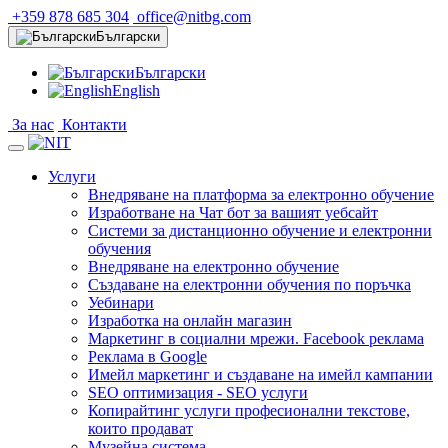
+359 878 685 304
office@nitbg.com
Български
Български
English
За нас
Контакти
Услуги
Внедряване на платформа за електронно обучение
Изработване на Чат бот за вашият уебсайт
Системи за дистанционно обучение и електронни
обучения
Внедряване на електронно обучение
Създаване на електронни обучения по поръчка
Уебинари
Изработка на онлайн магазин
Маркетинг в социални мрежи. Facebook реклама
Реклама в Google
Имейл маркетинг и създаване на имейл кампании
SEO оптимизация - SEO услуги
Копирайтинг услуги професионални текстове,
които продават
Музейна система