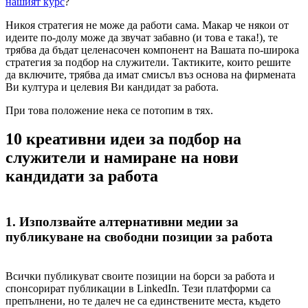
нашият курс
?
Никоя стратегия не може да работи сама. Макар че някои от
идеите по-долу може да звучат забавно (и това е така!), те
трябва да бъдат целенасочен компонент на Вашата по-широка
стратегия за подбор на служители. Тактиките, които решите
да включите, трябва да имат смисъл въз основа на фирмената
Ви култура и целевия Ви кандидат за работа.
При това положение нека се потопим в тях.
10 креативни идеи за подбор на
служители и намиране на нови
кандидати за работа
1. Използвайте алтернативни медии за
публикуване на свободни позиции за работа
Всички публикуват своите позиции на борси за работа и
спонсорират публикации в LinkedIn. Тези платформи са
препълнени, но те далеч не са единствените места, където