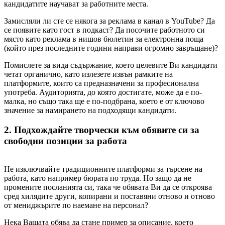
кандидатите научават за работните места.
Замисляли ли сте се някога за реклама в канал в YouTube? Да
се появите като гост в подкаст? Да посочите работното си
място като реклама в нишов бюлетин за електронна поща
(който през последните години направи огромно завръщане)?
Помислете за вида съдържание, което целевите Ви кандидати
четат органично, като излезете извън рамките на
платформите, които са предназначени за професионална
употреба. Аудиторията, до която достигате, може да е по-
малка, но също така ще е по-подбрана, което е от ключово
значение за намирането на подходящи кандидати.
2. Подхождайте творчески към обявите си за
свободни позиции за работа
Не изключвайте традиционните платформи за търсене на
работа, като например бюрата по труда. Но защо да не
промените посланията си, така че обявата Ви да се откроява
сред хилядите други, копирани и поставяни отново и отново
от мениджърите по наемане на персонал?
Нека Вашата обява да стане пример за описание, което