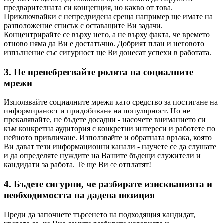
предварителната си концепция, но какво от това.
Приключвайки с непредвидена среща например ще имате на
разположение списък с оставащите Ви задачи.
Концентрирайте се върху него, а не върху факта, че времето
отново няма да Ви е достатъчно. Добрият план и неговото
изпълнение със сигурност ще Ви донесат успехи в работата.
3. Не пренебрегвайте ролята на социалните
мрежи
Използвайте социалните мрежи като средство за постигане на
информираност и придобиване на популярност. Но не
прекалявайте, не бъдете досадни - насочете вниманието си
към конкретна аудитория с конкретни интереси и работете по
нейното привличане. Използвайте и обратната връзка, която
Ви дават тези информационни канали - научете се да слушате
и да определяте нуждите на Вашите бъдещи служители и
кандидати за работа. Те ще Ви се отплатят!
4. Бъдете сигурни, че разбирате изискванията и
необходимостта на дадена позиция
Преди да започнете търсенето на подходящия кандидат,