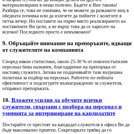
материализирани в нещо полезно. Бъдете и Вие такива!
Разбира се, това не означава, че не можете да разкажете виц в
обедната почивка или да излезете да пийнете с колегите в
петък вечер. Но поставете на първо място реализирането на
поставените Ви цели, а не върху това да се харесате на
всички! Последното просто е невъзможно!
9. Обръщайте внимание на препоръките, идващи
от служителите на компанията
Според някои статистики, около 25-30 % от новопостъпилия
персонал бива назначен, благодарение на препоръка от
настоящ служител. Затова не подценявайте тази вътрешна
политика за подбор на персонал. Работете по нейната
ефективност и подсигурете възнаграждение за служителя,
отправил препоръката.
10.
Вложете усилия да обучите всички
служители, свързани с подбора на персонал и
уменията за интервюиране на кандидатите
Постарайте се престоят на кандидат-служителя в офиса Ви да
бъде максимално приятен. Секретарката трябва да го