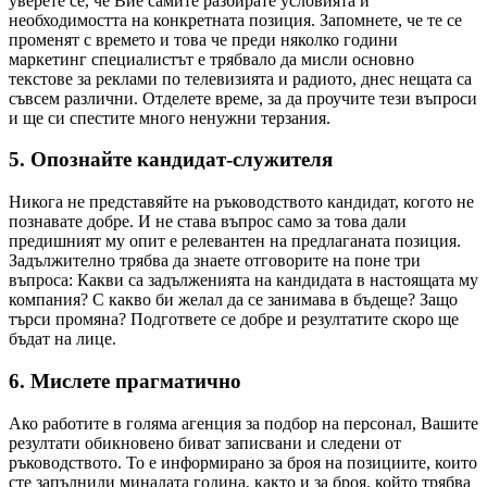
уверете се, че Вие самите разбирате условията и
необходимостта на конкретната позиция. Запомнете, че те се
променят с времето и това че преди няколко години
маркетинг специалистът е трябвало да мисли основно
текстове за реклами по телевизията и радиото, днес нещата са
съвсем различни. Отделете време, за да проучите тези въпроси
и ще си спестите много ненужни терзания.
5. Опознайте кандидат-служителя
Никога не представяйте на ръководството кандидат, когото не
познавате добре. И не става въпрос само за това дали
предишният му опит е релевантен на предлаганата позиция.
Задължително трябва да знаете отговорите на поне три
въпроса: Какви са задълженията на кандидата в настоящата му
компания? С какво би желал да се занимава в бъдеще? Защо
търси промяна? Подгответе се добре и резултатите скоро ще
бъдат на лице.
6. Мислете прагматично
Ако работите в голяма агенция за подбор на персонал, Вашите
резултати обикновено биват записвани и следени от
ръководството. То е информирано за броя на позициите, които
сте запълнили миналата година, както и за броя, който трябва