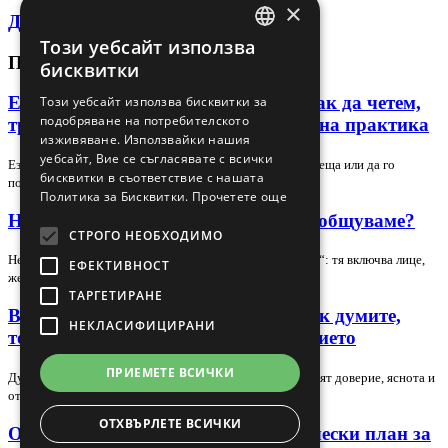
×
Декларация за поверителност
Този уебсайт използва
BULGARIAN
ПОСЛЕДНИ СТАТИИ
бисквитки
ENGLISH
Език на тялото в лидера и екипа: как да четем,
Този уебсайт използва бисквитки за
подобряване на потребителското
тренираме и използваме сигналите на практика
изживяване. Използвайки нашия
уебсайт, Вие се съгласявате с всички
Езикът на тялото може да подсили доверието в една среща или да го
бисквитки в съответствие с нашата
подкопае за секунди, но само ако го…
Политика за Бисквитки.
Прочетете още
Невербална комуникация – как да общуваме?
СТРОГО НЕОБХОДИМО
Невербалната комуникация е повече от „език на тялото“: тя включва лице,
ЕФЕКТИВНОСТ
жестове, поза, зрителен контакт,…
ТАРГЕТИРАНЕ
Вербална комуникация в екипа: как думите,
НЕКЛАСИФИЦИРАНИ
тонът и контекстът променят доверието
ПРИЕМЕТЕ ВСИЧКИ
Думите в екипа не носят само информация — те оформят доверие, яснота и
отношение. В тази статия разглеждаме…
ОТХВЪРЛЕТЕ ВСИЧКИ
Обучение на нов търговец: практически план за