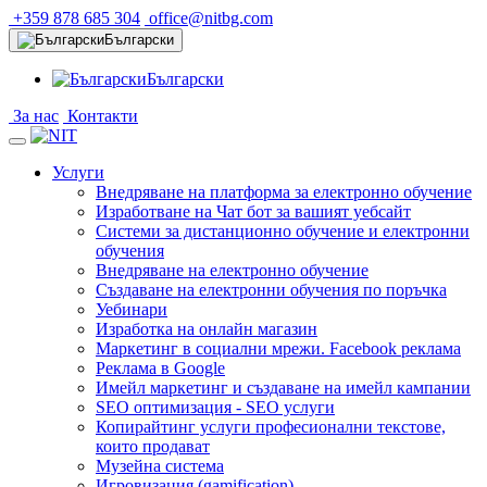
+359 878 685 304
office@nitbg.com
Български
Български
За нас
Контакти
Услуги
Внедряване на платформа за електронно обучение
Изработване на Чат бот за вашият уебсайт
Системи за дистанционно обучение и електронни
обучения
Внедряване на електронно обучение
Създаване на електронни обучения по поръчка
Уебинари
Изработка на онлайн магазин
Маркетинг в социални мрежи. Facebook реклама
Реклама в Google
Имейл маркетинг и създаване на имейл кампании
SEO оптимизация - SEO услуги
Копирайтинг услуги професионални текстове,
които продават
Музейна система
Игровизация (gamification)