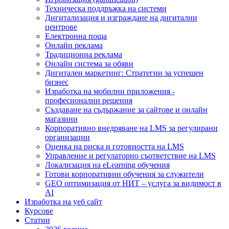
Техническа поддръжка на системи
Дигитализация и изграждане на дигитални
центрове
Електронна поща
Онлайн реклама
Традиционна реклама
Онлайн система за обяви
Дигитален маркетинг: Стратегии за успешен
бизнес
Изработка на мобилни приложения -
професионални решения
Създаване на съдържание за сайтове и онлайн
магазини
Корпоративно внедряване на LMS за регулирани
организации
Оценка на риска и готовността на LMS
Управление и регулаторно съответствие на LMS
Локализация на eLearning обучения
Готови корпоративни обучения за служители
GEO оптимизация от НИТ – услуга за видимост в
AI
Изработка на уеб сайт
Курсове
Статии