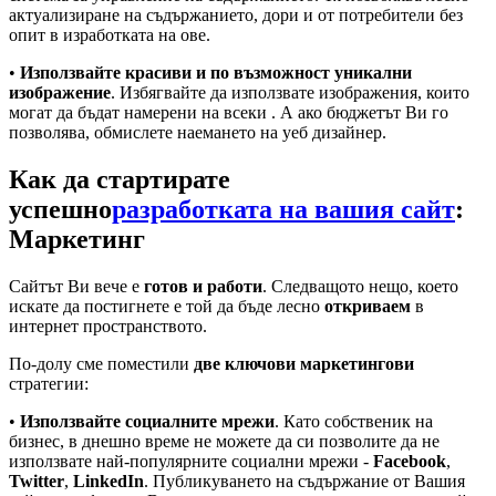
актуализиране на съдържанието, дори и от потребители без
опит в изработката на ове.
•
Използвайте красиви и по възможност уникални
изображение
. Избягвайте да използвате изображения, които
могат да бъдат намерени на всеки . А ако бюджетът Ви го
позволява, обмислете наемането на уеб дизайнер.
Как да стартирате
успешно
разработката на вашия сайт
:
Маркетинг
Сайтът Ви вече е
готов и работи
. Следващото нещо, което
искате да постигнете е той да бъде лесно
откриваем
в
интернет пространството.
По-долу сме поместили
две ключови маркетингови
стратегии:
•
Използвайте социалните мрежи
. Като собственик на
бизнес, в днешно време не можете да си позволите да не
използвате най-популярните социални мрежи -
Facebook
,
Twitter
,
LinkedIn
. Публикуването на съдържание от Вашия