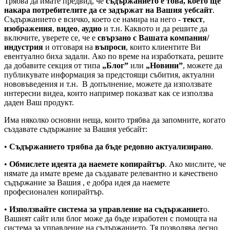
Трябва да имате предвид, че
съдържанието е това, което ще
накара потребителите да се задържат на Вашия уебсайт
.
Съдържанието е всичко, което се намира на него -
текст
,
изображения
,
видео
,
аудио
и т.н. Каквото и да решите да
включите, уверете се, че е
свързано с Вашата компания/
индустрия
и отговаря на
въпроси
, които клиентите Ви
евентуално биха задали. Ако по време на изработката, решите
да добавите секция от типа
„Блог”
или
„Новини”
, можете да
публикувате информация за предстоящи събития, актуални
нововъведения и т.н. В допълнение, можете да използвате
интересни видеа, които например показват как се използва
даден Ваш продукт.
Има няколко основни неща, които трябва да запомните, когато
създавате съдържание за Вашия уебсайт:
•
Съдържанието трябва да бъде редовно актуализирано
.
•
Обмислете идеята да наемете копирайтър
. Ако мислите, че
нямате да имате време да създавате релевантно и качествено
съдържание за Вашия , е добра идея да наемете
професионален копирайтър.
•
Използвайте система за управление на съдържаниет
о.
Вашият сайт или блог може да бъде изработен с помощта на
система за управление на съдържанието. Тя позволява лесно