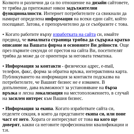
Колкото и различни да са по отношение на
дизайн
сайтовете,
те трябва да притежават някои
задължителни
функционалности
. Интернет потребителите са свикнали да
намират определена
информация
на всеки един сайт, който
посещават. Затова, е препоръчително да се съобразите с това.
• Когато работите върху
изработката на сайта
си, имайте
предвид, че
началната страница трябва да съдържа кратко
описание на Вашата фирма и основните Ви дейности
. Още
през първите секунди от престоя на сайта Ви, посетителят
трябва да може да се ориентира за неговата тематика.
•
Информация за контакти
- физически адрес, e-mail,
телефон, факс, форма за обратна връзка, интерактивна карта.
Публикуването на информация за контакти подсказва на
потребителите, че Вашият бизнес не е измамен. В
допълнение, дава възможност за установяване на
бърза
връзка
и лесна
локализация
на местоположението, в случай
на
засилен интерес
към Вашия бизнес.
•
Информация за екипа
. Когато изработвате сайта си,
отделете секция, в която да представите
екипа си, или поне
част от него
. Хората се интересуват от това
на кого ще
доверят
, какви са неговите професионални квалификации и
т.н.