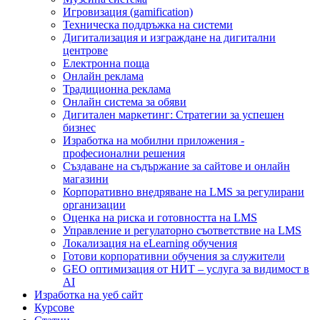
Игровизация (gamification)
Техническа поддръжка на системи
Дигитализация и изграждане на дигитални
центрове
Електронна поща
Онлайн реклама
Традиционна реклама
Онлайн система за обяви
Дигитален маркетинг: Стратегии за успешен
бизнес
Изработка на мобилни приложения -
професионални решения
Създаване на съдържание за сайтове и онлайн
магазини
Корпоративно внедряване на LMS за регулирани
организации
Оценка на риска и готовността на LMS
Управление и регулаторно съответствие на LMS
Локализация на eLearning обучения
Готови корпоративни обучения за служители
GEO оптимизация от НИТ – услуга за видимост в
AI
Изработка на уеб сайт
Курсове