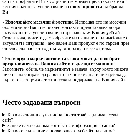
сайт в профилите Ви в социалните мрежи представлява най-
лесният начин за увеличаване на
популярността
на бранда
Ви.
•
Използвайте месечни бюлетини
. Изпращането на месечни
бюлетини до Вашите бизнес контакти представлява добра
възможност за увеличаване на трафика към Вашия уебсайт.
Освен това, можете да съобразите изпращането на имейлите с
актуалната ситуация - ако даден Ваш продукт е по-търсен през
определена част от годината, възползвайте се от това.
Тези и други маркетингови тактики могат да подобрят
представянето на Вашия сайт в търсещите машини
.
Запомнете, обаче, че маркетингът е задача, върху която никога
не бива да спирате да работите и чието изпълнение трябва да
върви ръка за ръка с техническата поддръжка на Вашия сайт.
Често задавани въпроси
Какви основни функционалности трябва да има всеки
сайт?
Защо е важно да има контактна информация в сайта?
Какво съдържание е подходящо за уебсайт на фирма?