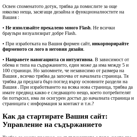
Освен споменатото дотук, трябва да помислите за още
няколко неща, засягащи дизайна и функционалностите на
Вашия :
•
Не използвайте прекалено много Flash
. Не всички
браузъри визуализират добре Flash.
• При изработката на Вашия фирмен сайт,
инкорпорирайте
фирменото си лого в неговия дизайн
.
•
Направете навигацията си интуитивна
. В зависимост от
обема и типа на съдържанието, един може да има между 5 и
100 страници. Но запомнете, че независимо от размера на
Вашия , всичко трябва да започва от началната страница. Тя
трябва да предлага бърз поглед върху основните раздели на
Вашия . При изработването на всяка нова страница, трябва да
имате предвид какво е следващото нещо, което потребителят
би потърсил, има ли осигурен достъп до началната страница и
страницата с информация за контакт и т.н.?
Как да стартирате Вашия сайт:
Управление на съдържанието