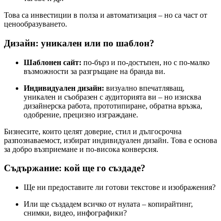
Това са инвестиции в полза и автоматизация – но са част от
ценообразуването.
Дизайн: уникален или по шаблон?
Шаблонен сайт:
по-бърз и по-достъпен, но с по-малко
възможности за разгръщане на бранда ви.
Индивидуален дизайн:
визуално впечатляващ,
уникален и съобразен с аудиторията ви – но изисква
дизайнерска работа, прототипиране, обратна връзка,
одобрение, прецизно изграждане.
Бизнесите, които целят доверие, стил и дългосрочна
разпознаваемост, избират индивидуален дизайн. Това е основа
за добро възприемане и по-висока конверсия.
Съдържание: кой ще го създаде?
Ще ни предоставите ли готови текстове и изображения?
Или ще създадем всичко от нулата – копирайтинг,
снимки, видео, инфографики?