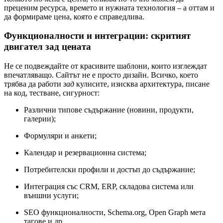
преценим ресурса, времето и нужната технология – а оттам и
да формираме цена, която е справедлива.
Функционалности и интеграции: скритият
двигател зад цената
Не се подвеждайте от красивите шаблони, които изглеждат
впечатляващо. Сайтът не е просто дизайн. Всичко, което
трябва да работи
зад
кулисите, изисква архитектура, писане
на код, тестване, сигурност:
Различни типове съдържание (новини, продукти,
галерии);
Формуляри и анкети;
Календар и резервационна система;
Потребителски профили и достъп до съдържание;
Интеграция със CRM, ERP, складова система или
външни услуги;
SEO функционалности, Schema.org, Open Graph мета
тагове и др.