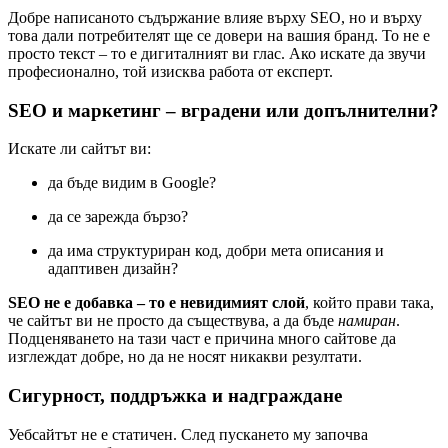
Добре написаното съдържание влияе върху SEO, но и върху
това дали потребителят ще се довери на вашия бранд. То не е
просто текст – то е дигиталният ви глас. Ако искате да звучи
професионално, той изисква работа от експерт.
SEO и маркетинг – вградени или допълнителни?
Искате ли сайтът ви:
да бъде видим в Google?
да се зарежда бързо?
да има структуриран код, добри мета описания и
адаптивен дизайн?
SEO не е добавка – то е невидимият слой
, който прави така,
че сайтът ви не просто да съществува, а да бъде
намиран
.
Подценяването на тази част е причина много сайтове да
изглеждат добре, но да не носят никакви резултати.
Сигурност, поддръжка и надграждане
Уебсайтът не е статичен. След пускането му започва