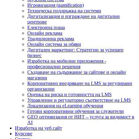
Игровизация (gamification)
Техническа поддръжка на системи
Дигитализация и изграждане на дигитални
центрове
Електронна поща
Онлайн реклама
Традиционна реклама
Онлайн система за обяви
Дигитален маркетинг: Стратегии за успешен
бизнес
Изработка на мобилни приложения -
професионални решения
Създаване на съдържание за сайтове и онлайн
магазини
Корпоративно внедряване на LMS за регулирани
организации
Оценка на риска и готовността на LMS
Управление и регулаторно съответствие на LMS
Локализация на eLearning обучения
Готови корпоративни обучения за служители
GEO оптимизация от НИТ – услуга за видимост в
AI
Изработка на уеб сайт
Курсове