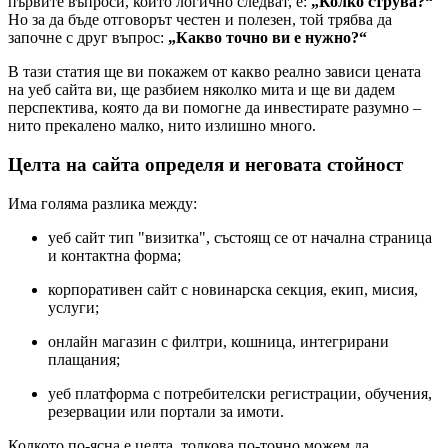
първите въпроси, които логично следват, е:
„Колко струва?“
Но за да бъде отговорът честен и полезен, той трябва да
започне с друг въпрос:
„Какво точно ви е нужно?“
В тази статия ще ви покажем от какво реално зависи цената
на уеб сайта ви, ще разбием няколко мита и ще ви дадем
перспектива, която да ви помогне да инвестирате разумно –
нито прекалено малко, нито излишно много.
Целта на сайта определя и неговата стойност
Има голяма разлика между:
уеб сайт тип "визитка", състоящ се от начална страница
и контактна форма;
корпоративен сайт с новинарска секция, екип, мисия,
услуги;
онлайн магазин с филтри, кошница, интегрирани
плащания;
уеб платформа с потребителски регистрации, обучения,
резервации или портали за имоти.
Колкото по-ясна е целта, толкова по-точно можем да