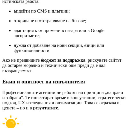
истинската работа:
ъпдейти по CMS и плъгини;
откриване и отстраняване на бъгове;
адаптация към промени в пазара или в Google
алгоритмите;
нужда от добавяне на нови секции, езици или
функционалности.
Ако не предвидите
бюджет за поддръжка
, рискувате сайтът
да остарее морално и технически още преди да е дал
възвращаемост.
Екип и опитност на изпълнителя
Професионалните агенции не работят на принципа „направи
и забрави“. Те инвестират време в консултации, стратегически
подход, UX изследвания и оптимизации. Това се отразява в
цената – но и в
резултатите
.