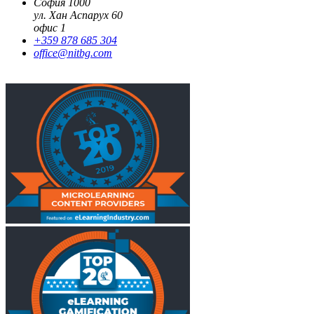
София 1000
ул. Хан Аспарух 60
офис 1
+359 878 685 304
office@nitbg.com