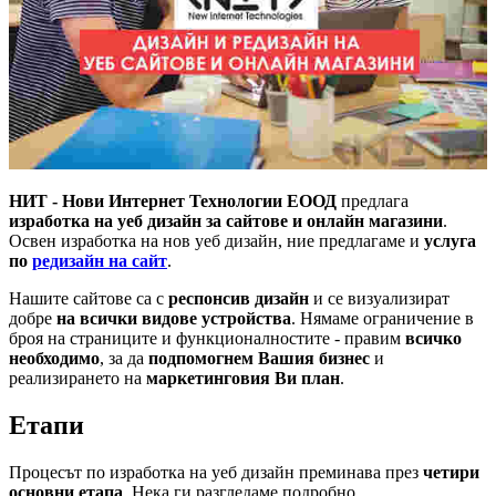
НИТ - Нови Интернет Технологии ЕООД
предлага
изработка на уеб дизайн за сайтове и онлайн магазини
.
Освен изработка на нов уеб дизайн, ние предлагаме и
услуга
по
редизайн на сайт
.
Нашите сайтове са с
респонсив дизайн
и се визуализират
добре
на всички видове устройства
. Нямаме ограничение в
броя на страниците и функционалностите - правим
всичко
необходимо
, за да
подпомогнем Вашия бизнес
и
реализирането на
маркетинговия Ви план
.
Етапи
Процесът по изработка на уеб дизайн преминава през
четири
основни етапа
. Нека ги разгледаме подробно.