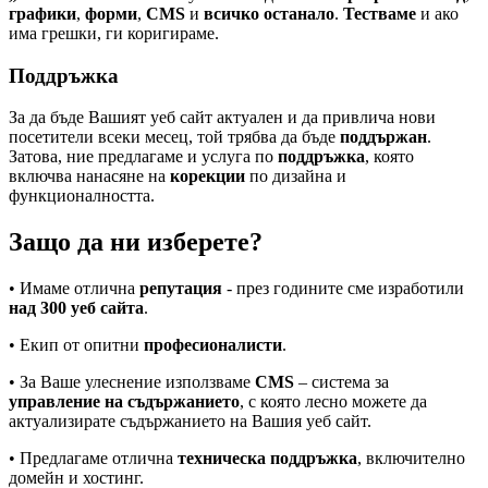
графики
,
форми
,
CMS
и
всичко останало
.
Тестваме
и ако
има грешки, ги коригираме.
Поддръжка
За да бъде Вашият уеб сайт актуален и да привлича нови
посетители всеки месец, той трябва да бъде
поддържан
.
Затова, ние предлагаме и услуга по
поддръжка
, която
включва нанасяне на
корекции
по дизайна и
функционалността.
Защо да ни изберете?
• Имаме отлична
репутация
- през годините сме изработили
над 300 уеб сайта
.
• Екип от опитни
професионалисти
.
• За Ваше улеснение използваме
CMS
– система за
управление на съдържанието
, с която лесно можете да
актуализирате съдържанието на Вашия уеб сайт.
• Предлагаме отлична
техническа поддръжка
, включително
домейн и хостинг.