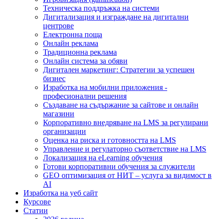
Техническа поддръжка на системи
Дигитализация и изграждане на дигитални
центрове
Електронна поща
Онлайн реклама
Традиционна реклама
Онлайн система за обяви
Дигитален маркетинг: Стратегии за успешен
бизнес
Изработка на мобилни приложения -
професионални решения
Създаване на съдържание за сайтове и онлайн
магазини
Корпоративно внедряване на LMS за регулирани
организации
Оценка на риска и готовността на LMS
Управление и регулаторно съответствие на LMS
Локализация на eLearning обучения
Готови корпоративни обучения за служители
GEO оптимизация от НИТ – услуга за видимост в
AI
Изработка на уеб сайт
Курсове
Статии