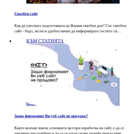
Сватбен сайт
Как да улесните подготовката на Вашия сватбен ден? Със сватбен
сайт - бърз, лесен и удобен начин да информирате гостите си…
КЪМ СТАТИЯТА
Защо фирменият Ви уеб сайт не продава?
Както всички знаем, основната цел при изработка на сайт, е да се
увеличат продажбите и да се създаде силно онлайн присъствие.