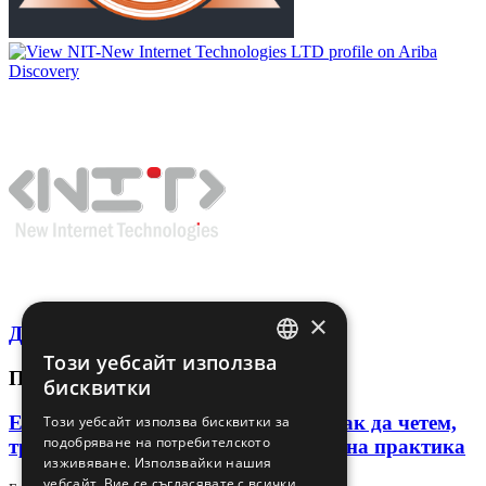
×
Декларация за поверителност
Този уебсайт използва
BULGARIAN
ПОСЛЕДНИ СТАТИИ
бисквитки
ENGLISH
Език на тялото в лидера и екипа: как да четем,
Този уебсайт използва бисквитки за
подобряване на потребителското
тренираме и използваме сигналите на практика
изживяване. Използвайки нашия
уебсайт, Вие се съгласявате с всички