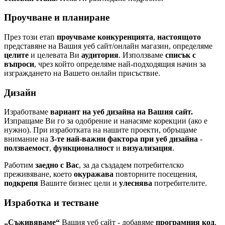
Проучване и планиране
През този етап
проучваме конкуренцията
,
настоящото
представяне на Вашия уеб сайт/онлайн магазин, определяме
целите
и целевата Ви
аудитория
. Използваме
списък с
въпроси
, чрез който определяме най-подходящия начин за
изграждането на Вашето онлайн присъствие.
Дизайн
Изработваме
вариант на уеб дизайна на Вашия сайт.
Изпращаме Ви го за одобрение и нанасяме корекции (ако е
нужно). При изработката на нашите проекти, обръщаме
внимание на
3-те най-важни фактора при уеб дизайна
-
ползваемост
,
функционалност
и
визуализация
.
Работим
заедно с Вас
, за да създадем потребителско
преживяване, което
окуражава
повторните посещения,
подкрепя
Вашите бизнес цели и
улеснява
потребителите.
Изработка и тестване
„Съживяваме“
Вашия уеб сайт - добавяме
програмния код
,