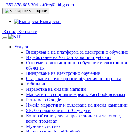
+359 878 685 304
office@nitbg.com
Български
Български
За нас
Контакти
Услуги
Внедряване на платформа за електронно обучение
Изработване на Чат бот за вашият уебсайт
Системи за дистанционно обучение и електронни
обучения
Внедряване на електронно обучение
Създаване на електронни обучения по поръчка
Уебинари
Изработка на онлайн магазин
Маркетинг в социални мрежи. Facebook реклама
Реклама в Google
Имейл маркетинг и създаване на имейл кампании
SEO оптимизация - SEO услуги
Копирайтинг услуги професионални текстове,
които продават
Музейна система
Игровизация (gamification)