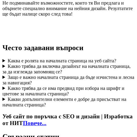
Не подминавайте възможностите, които тя Ви предлага и
обърнете специално внимание на нейния дизайн. Резултатите
ще бъдат налице скоро след това!
Често задавани въпроси
Каква е ролята на началната страница на уеб сайта?
Какво трябва да включва дизайнът на началната страница,
за да изглежда запомнящ се?
Защо е важно началната страница да бъде изчистена и лесна
за навигация?
Какво трябва да се има предвид при избора на шрифт и
цветове за началната страница?
Какви допълнителни елементи е добре да присъстват на
началната страница?
Уеб сайт по поръчка с SEO и дизайн | Изработка
от НИТ
Повече...
Свързани статии