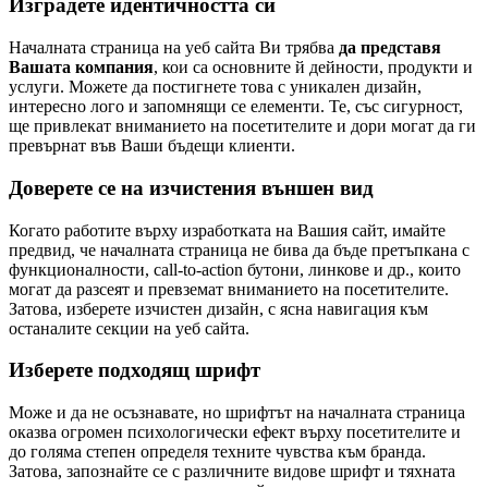
Изградете идентичността си
Началната страница на уеб сайта Ви трябва
да представя
Вашата компания
, кои са основните й дейности, продукти и
услуги. Можете да постигнете това с уникален дизайн,
интересно лого и запомнящи се елементи. Те, със сигурност,
ще привлекат вниманието на посетителите и дори могат да ги
превърнат във Ваши бъдещи клиенти.
Доверете се на изчистения външен вид
Когато работите върху изработката на Вашия сайт, имайте
предвид, че началната страница не бива да бъде претъпкана с
функционалности, call-to-action бутони, линкове и др., които
могат да разсеят и превземат вниманието на посетителите.
Затова, изберете изчистен дизайн, с ясна навигация към
останалите секции на уеб сайта.
Изберете подходящ шрифт
Може и да не осъзнавате, но шрифтът на началната страница
оказва огромен психологически ефект върху посетителите и
до голяма степен определя техните чувства към бранда.
Затова, запознайте се с различните видове шрифт и тяхната