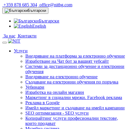
+359 878 685 304
office@nitbg.com
Български
Български
English
За нас
Контакти
Услуги
Внедряване на платформа за електронно обучение
Изработване на Чат бот за вашият уебсайт
Системи за дистанционно обучение и електронни
обучения
Внедряване на електронно обучение
Създаване на електронни обучения по поръчка
Уебинари
Изработка на онлайн магазин
Маркетинг в социални мрежи. Facebook реклама
Реклама в Google
Имейл маркетинг и създаване на имейл кампании
SEO оптимизация - SEO услуги
Копирайтинг услуги професионални текстове,
които продават
Музейна система