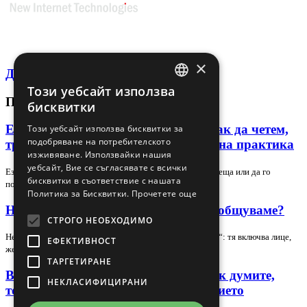
×
Декларация за поверителност
Този уебсайт използва
BULGARIAN
ПОСЛЕДНИ СТАТИИ
бисквитки
ENGLISH
Език на тялото в лидера и екипа: как да четем,
Този уебсайт използва бисквитки за
подобряване на потребителското
тренираме и използваме сигналите на практика
изживяване. Използвайки нашия
уебсайт, Вие се съгласявате с всички
Езикът на тялото може да подсили доверието в една среща или да го
бисквитки в съответствие с нашата
подкопае за секунди, но само ако го…
Политика за Бисквитки.
Прочетете още
Невербална комуникация – как да общуваме?
СТРОГО НЕОБХОДИМО
Невербалната комуникация е повече от „език на тялото“: тя включва лице,
ЕФЕКТИВНОСТ
жестове, поза, зрителен контакт,…
ТАРГЕТИРАНЕ
Вербална комуникация в екипа: как думите,
НЕКЛАСИФИЦИРАНИ
тонът и контекстът променят доверието