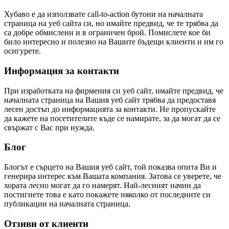
Хубаво е да използвате call-to-action бутони на началната
страница на уеб сайта си, но имайте предвид, че те трябва да
са добре обмислени и в ограничен брой. Помислете кое би
било интересно и полезно на Вашите бъдещи клиенти и им го
осигурете.
Информация за контакти
При изработката на фирмения си уеб сайт, имайте предвид, че
началната страница на Вашия уеб сайт трябва да предоставя
лесен достъп до информацията за контакти. Не пропускайте
да кажете на посетителите къде се намирате, за да могат да се
свържат с Вас при нужда.
Блог
Блогът е сърцето на Вашия уеб сайт, той показва опита Ви и
генерира интерес към Вашата компания. Затова се уверете, че
хората лесно могат да го намерят. Най-лесният начин да
постигнете това е като покажете няколко от последните си
публикации на началната страница.
Отзиви от клиенти