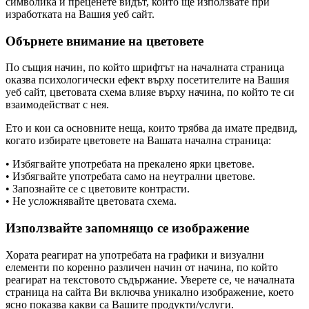
символика и преценете видът, който ще използвате при
изработката на Вашия уеб сайт.
Обърнете внимание на цветовете
По същия начин, по който шрифтът на началната страница
оказва психологически ефект върху посетителите на Вашия
уеб сайт, цветовата схема влияе върху начина, по който те си
взаимодействат с нея.
Ето и кои са основните неща, които трябва да имате предвид,
когато избирате цветовете на Вашата начална страница:
• Избягвайте употребата на прекалено ярки цветове.
• Избягвайте употребата само на неутрални цветове.
• Запознайте се с цветовите контрасти.
• Не усложнявайте цветовата схема.
Използвайте запомнящо се изображение
Хората реагират на употребата на графики и визуални
елементи по коренно различен начин от начина, по който
реагират на текстовото съдържание. Уверете се, че началната
страница на сайта Ви включва уникално изображение, което
ясно показва какви са Вашите продукти/услуги.