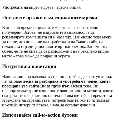
Употребата на видео е друга чудесна опция.
Поставете връзки към социалните мрежи
В днешно време социалните мрежи са изключително
популярни. Затова, не изпускайте възможността да
рекламирате компанията си и чрез тях. Най-лесно това може
да стане, ако по време на изработката на Вашия сайт, на
началната страница поставите връзки към тях. Запомнете,
обаче, че те не бива да са разположени на прекалено видно
място - това може да подразни хората.
Интуитивна навигация
Навигацията на началната страница трябва да е интуитивна,
т.е. да бъде
лесна за разбиране и употреба от човек, който
посещава уеб сайта Ви за пръв път
. Освен това, Ви
препоръчваме да не използвате навигационни менюта, които
съдържат нещо различно от текст. Това ще забави времето за
зареждане на страницата и потребителите, които използват
по-слаба интернет връзка, няма да останат доволни.
Използвайте call-to-action бутони