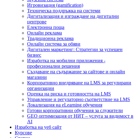
Игровизация (gamification)
Техническа поддръжка на системи
Дигитализация и изграждане на дигитални
центрове
Електронна поща
Онлайн реклама
Традиционна реклама
Онлайн система за обяви
Дигитален маркетинг: Стратегии за успешен
бизнес
Изработка на мобилни приложения -
професионални решения
Създаване на съдържание за сайтове и онлайн
магазини
Корпоративно внедряване на LMS за регулирани
организации
Оценка на риска и готовността на LMS
Управление и регулаторно съответствие на LMS
Локализация на eLearning обучения
Готови корпоративни обучения за служители
GEO оптимизация от НИТ – услуга за видимост в
AI
Изработка на уеб сайт
Курсове