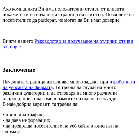
Ако компанията Ви има положителни отзиви от клиенти,
покажете ги на началната страница на сайта си. Позволете на
посетителите да разберат, че могат да Ви имат доверие.
Вижте нашето
Ръководство за получаване на отлични отзиви
в Google
Заключение
Началната страница изпълнява много задачи при
изработката
на уебсайта на фирмат
а. Тя трябва да служи на много
различни аудитории и да отговаря на много различни
въпроси, при това само в рамките на около 5 секунди.
В най-добрия вариант, тя трябва да:
• привлича трафик;
• да дава информация;
• да превръща посетителите на уеб сайта в клиенти на
фирмата.