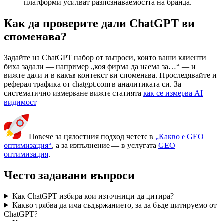
платформи усилват разпознаваемостта на бранда.
Как да проверите дали ChatGPT ви
споменава?
Задайте на ChatGPT набор от въпроси, които ваши клиенти
биха задали — например „коя фирма да наема за…“ — и
вижте дали и в какъв контекст ви споменава. Проследявайте и
реферал трафика от chatgpt.com в аналитиката си. За
систематично измерване вижте статията
как се измерва AI
видимост
.
Повече за цялостния подход четете в
„Какво е GEO
оптимизация“
, а за изпълнение — в услугата
GEO
оптимизация
.
Често задавани въпроси
Как ChatGPT избира кои източници да цитира?
Какво трябва да има съдържанието, за да бъде цитируемо от
ChatGPT?