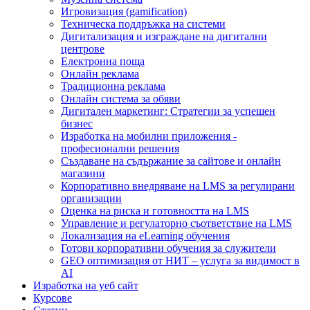
Игровизация (gamification)
Техническа поддръжка на системи
Дигитализация и изграждане на дигитални
центрове
Електронна поща
Онлайн реклама
Традиционна реклама
Онлайн система за обяви
Дигитален маркетинг: Стратегии за успешен
бизнес
Изработка на мобилни приложения -
професионални решения
Създаване на съдържание за сайтове и онлайн
магазини
Корпоративно внедряване на LMS за регулирани
организации
Оценка на риска и готовността на LMS
Управление и регулаторно съответствие на LMS
Локализация на eLearning обучения
Готови корпоративни обучения за служители
GEO оптимизация от НИТ – услуга за видимост в
AI
Изработка на уеб сайт
Курсове