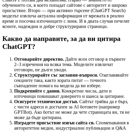
обучението си, в което попадат сайтове с авторитет и широко
присъствие. Второ — при активно търсене (ChatGPT Search)
моделът извлича актуална информация от мрежата в реално
време и посочва източниците с линк. И в двата случая печелят
ясните, надеждни и добре структурирани страници.
Какво да направите, за да ви цитира
ChatGPT?
Отговаряйте директно.
Дайте ясен отговор в първите
2–3 изречения на всяка тема. Моделите извличат
отговори, не дълги уводи.
Структурирайте със заглавия-въпроси.
Озаглавявайте
секциите така, както хората питат — точното
съвпадение помага на модела да ви избере.
Подкрепяйте с данни.
Конкретни числа, дати и
източници повишават доверието и шанса за цитиране.
Осигурете технически достъп.
Сайтът трябва да е бърз,
с чисти адреси и достъпен за AI ботовете (например
GPTBot). Ако ботът не може да чете страницата ви, тя не
може да бъде цитирана.
Изградете присъствие извън сайта си.
Споменавания в
авторитетни медии, индустриални публикации и Q&A