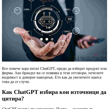
Все повече хора питат ChatGPT, преди да изберат продукт или
фирма. Ако брандът ви се появява в тези отговори, печелите
видимост и доверие наведнъж. Ето как да увеличите шанса
това да се случи.
Как ChatGPT избира кои източници да
цитира?
ChatGPT ползва два механизма. Първо — знанието от