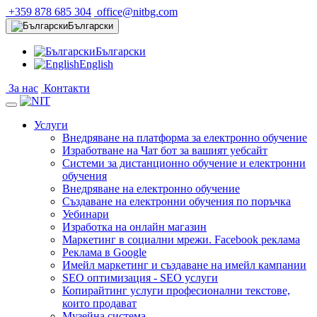
+359 878 685 304
office@nitbg.com
Български
Български
English
За нас
Контакти
Услуги
Внедряване на платформа за електронно обучение
Изработване на Чат бот за вашият уебсайт
Системи за дистанционно обучение и електронни
обучения
Внедряване на електронно обучение
Създаване на електронни обучения по поръчка
Уебинари
Изработка на онлайн магазин
Маркетинг в социални мрежи. Facebook реклама
Реклама в Google
Имейл маркетинг и създаване на имейл кампании
SEO оптимизация - SEO услуги
Копирайтинг услуги професионални текстове,
които продават
Музейна система